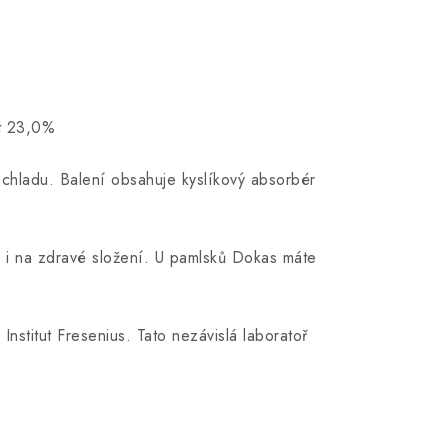
st 23,0%
 chladu. Balení obsahuje kyslíkový absorbér
e i na zdravé složení. U pamlsků Dokas máte
stitut Fresenius. Tato nezávislá laboratoř