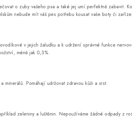
čovat o zuby vašeho psa a také jej umí perfektně zabavit. Ko
mlskům nebude mít váš pes potřebu kousat vaše boty či zaříze
rovodíkové v jejich žaludku a k udržení správné funkce nervov
ožství, méně jak 0,3%.
 a minerálů. Pomáhají udržovat zdravou kůži a srst.
apříklad zeleniny a luštěnin. Nepoužíváme žádné odpady z rost