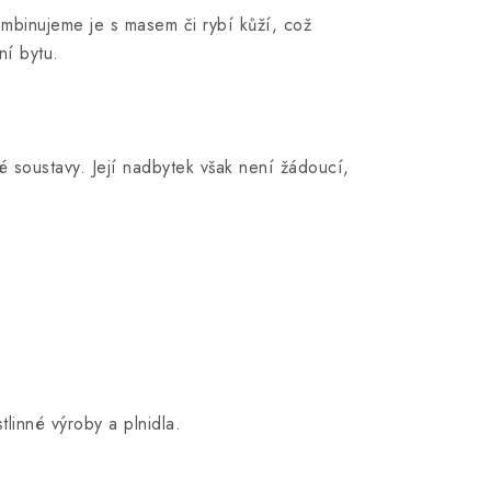
mbinujeme je s masem či rybí kůží, což
ní bytu.
é soustavy. Její nadbytek však není žádoucí,
linné výroby a plnidla.