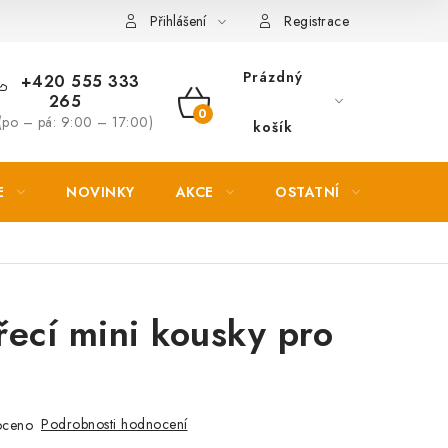
Věrnostní slevy
Přihlášení
Registrace
Prázdný
+420 555 333
265
NÁKUPNÍ
(po – pá: 9:00 – 17:00)
košík
KOŠÍK
E
NOVINKY
AKCE
OSTATNÍ
PETL
ecí mini kousky pro
Podrobnosti hodnocení
oceno