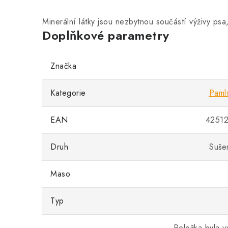
Minerální látky jsou nezbytnou součástí výživy p
Doplňkové parametry
Značka
Kategorie
Paml
EAN
4251
Druh
Suše
Maso
Typ
Položka byla 