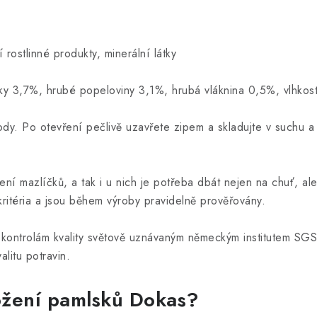
ostlinné produkty, minerální látky
uky 3,7%, hrubé popeloviny 3,1%, hrubá vláknina 0,5%, vlhko
ody. Po otevření pečlivě uzavřete zipem a skladujte v suchu a
ní mazlíčků, a tak i u nich je potřeba dbát nejen na chuť, al
 kritéria a jsou během výroby pravidelně prověřovány.
kontrolám kvality světově uznávaným německým institutem SGS In
alitu potravin.
ložení pamlsků Dokas?