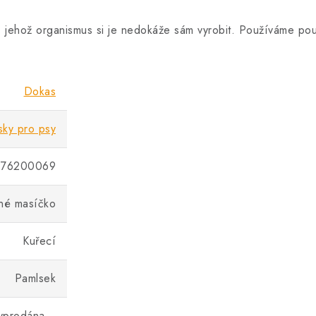
sa, jehož organismus si je nedokáže sám vyrobit. Používáme p
Dokas
sky pro psy
276200069
né masíčko
Kuřecí
Pamlsek
vyprodána…