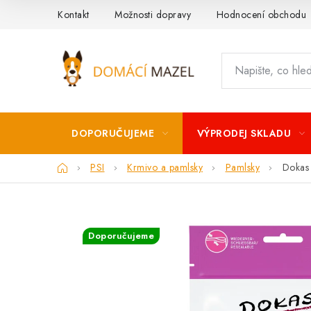
Přejít
Kontakt
Možnosti dopravy
Hodnocení obchodu
na
obsah
DOPORUČUJEME
VÝPRODEJ SKLADU
Domů
PSI
Krmivo a pamlsky
Pamlsky
Dokas 
Doporučujeme