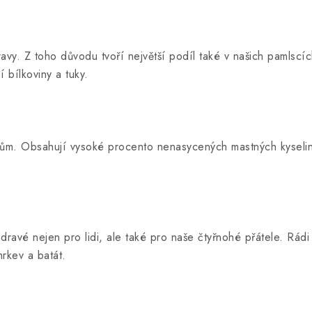
avy. Z toho důvodu tvoří největší podíl také v našich pamlscí
 bílkoviny a tuky.
kům. Obsahují vysoké procento nenasycených mastných kyseli
zdravé nejen pro lidi, ale také pro naše čtyřnohé přátele. Rá
mrkev a batát.