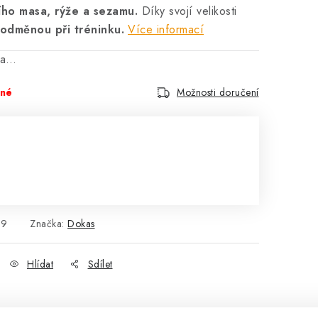
ího masa, rýže a sezamu.
Díky svojí velikosti
 odměnou při tréninku.
Více informací
na…
pné
Možnosti doručení
69
Značka:
Dokas
Hlídat
Sdílet