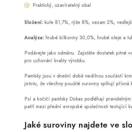
Praktický, uzavíratelný obal
Složení:
kuře 81,7%, rýže 8%, sezam 2%, vedlejší r
Analýza:
hrubé bílkoviny 30,0%, hrubé oleje a t
Podávejte jako odměnu. Zajistěte dostatek pitné v
pro uchování kvality výrobku.
Pamlsky jsou v dnešní době nedílnou součástí krme
jistotu, že všechny použité suroviny splňují přísná
Psí a kočičí pamlsky Dokas podléhají pravidelným 
patří mezi přední evropské společnosti testující kv
Jaké suroviny najdete ve s