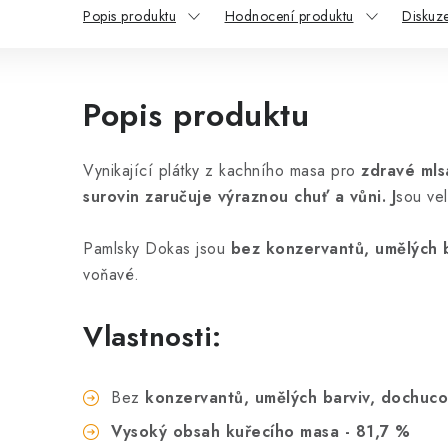
Popis produktu
Hodnocení produktu
Diskuz
Popis produktu
Vynikající plátky z kachního masa pro
zdravé mls
surovin zaručuje výraznou chuť a vůni. J
sou ve
Pamlsky Dokas jsou
bez konzervantů, umělých b
voňavé.
Vlastnosti:
Bez
konzervantů, umělých barviv, dochuco
Vysoký obsah kuřecího masa - 81,7 %