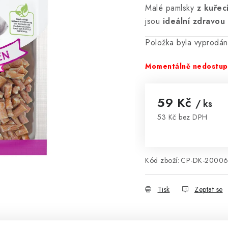
Malé pamlsky
z kuřec
jsou
ideální zdravou
Položka byla vyprodá
Momentálně nedostu
59 Kč
/ ks
53 Kč bez DPH
Měrná cena:
Kód zboží:
CP-DK-2000
Tisk
Zeptat se