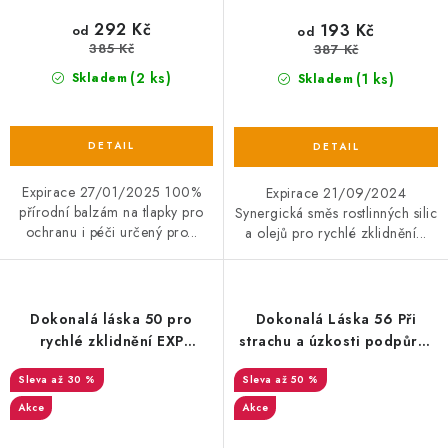
292 Kč
193 Kč
od
od
385 Kč
387 Kč
(2 ks)
(1 ks)
Skladem
Skladem
Expirace 27/01/2025 100%
Expirace 21/09/2024
přírodní balzám na tlapky pro
Synergická směs rostlinných silic
ochranu i péči určený pro...
a olejů pro rychlé zklidnění...
Dokonalá láska 50 pro
Dokonalá Láska 56 Při
rychlé zklidnění EXP
strachu a úzkosti podpůrný
26/08/2025
olej
až 30 %
až 50 %
Akce
Akce