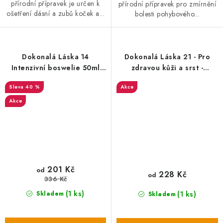
přírodní přípravek je určen k
přírodní přípravek pro zmírnění
ošetření dásní a zubů koček a...
bolesti pohybového...
Dokonalá Láska 14
Dokonalá Láska 21 - Pro
Intenzivní boswelie 50ml
zdravou kůži a srst -
EXP
podpůrný olej
40 %
Akce
Akce
201 Kč
od
228 Kč
od
336 Kč
(1 ks)
(1 ks)
Skladem
Skladem