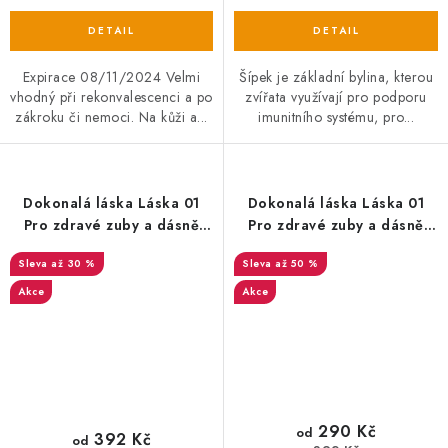
Expirace 08/11/2024 Velmi
Šípek je základní bylina, kterou
vhodný při rekonvalescenci a po
zvířata využívají pro podporu
zákroku či nemoci. Na kůži a...
imunitního systému, pro...
Dokonalá láska Láska 01
Dokonalá láska Láska 01
Pro zdravé zuby a dásně
Pro zdravé zuby a dásně
50ml EXP 07/08/2025
50ml EXP 09/01/2025
až 30 %
až 50 %
Akce
Akce
290 Kč
od
392 Kč
od