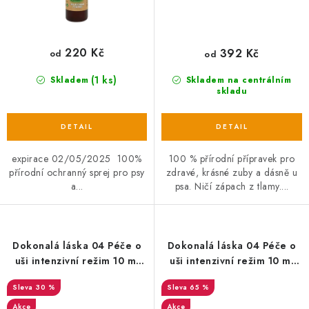
220 Kč
392 Kč
od
od
(1 ks)
Skladem
Skladem na centrálním
skladu
expirace 02/05/2025 100%
100 % přírodní přípravek pro
přírodní ochranný sprej pro psy
zdravé, krásné zuby a dásně u
a...
psa. Ničí zápach z tlamy....
Dokonalá láska 04 Péče o
Dokonalá láska 04 Péče o
uši intenzivní režim 10 ml
uši intenzivní režim 10 ml
EXP 13/08/2025
EXP 15/01/2024
30 %
65 %
Akce
Akce