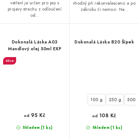
vetření je určen pro psy s
vhodný při rekonvalescenci a po
projevy strachu z odloučení
zákroku či nemoci. Na...
od...
Dokonalá Láska A03
Dokonalá Láska B20 Šípek
Mandlový olej 50ml EXP
Akce
100 g
250 g
500 
95 Kč
108 Kč
od
od
(1 ks)
(1 ks)
Skladem
Skladem