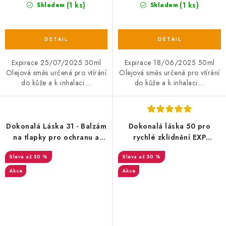
(1 ks)
(1 ks)
Skladem
Skladem
Expirace 25/07/2025 30ml
Expirace 18/06/2025 50ml
Olejová směs určená pro vtírání
Olejová směs určená pro vtírání
do kůže a k inhalaci....
do kůže a k inhalaci....
Dokonalá Láska 31 - Balzám
Dokonalá láska 50 pro
na tlapky pro ochranu a
rychlé zklidnění EXP
péči 60ml EXP 27/01/2025
21/09/2024
až 50 %
až 50 %
Akce
Akce