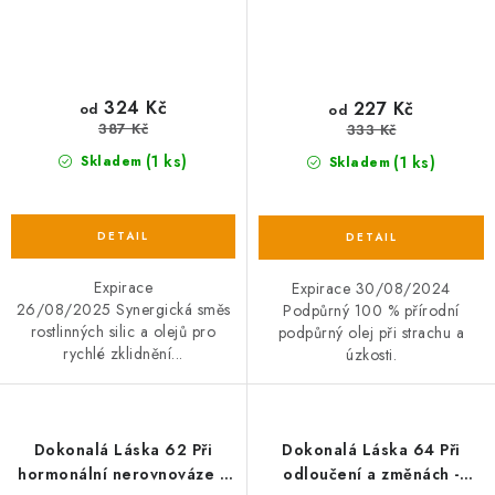
324 Kč
227 Kč
od
od
387 Kč
333 Kč
(1 ks)
(1 ks)
Skladem
Skladem
Expirace
Expirace 30/08/2024
26/08/2025 Synergická směs
Podpůrný 100 % přírodní
rostlinných silic a olejů pro
podpůrný olej při strachu a
rychlé zklidnění...
úzkosti.
Dokonalá Láska 62 Při
Dokonalá Láska 64 Při
hormonální nerovnováze a
odloučení a změnách -