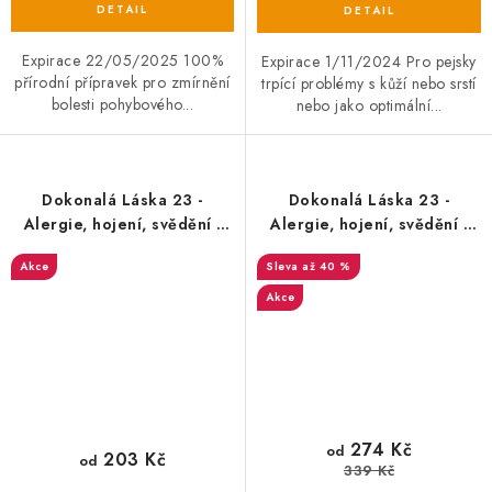
Expirace 22/05/2025 100%
Expirace 1/11/2024 Pro pejsky
přírodní přípravek pro zmírnění
trpící problémy s kůží nebo srstí
bolesti pohybového...
nebo jako optimální...
Dokonalá Láska 23 -
Dokonalá Láska 23 -
Alergie, hojení, svědění -
Alergie, hojení, svědění -
podpůrný olej 30ml EXP
podpůrný olej 50ml EXP
Akce
až 40 %
Akce
274 Kč
od
203 Kč
od
339 Kč