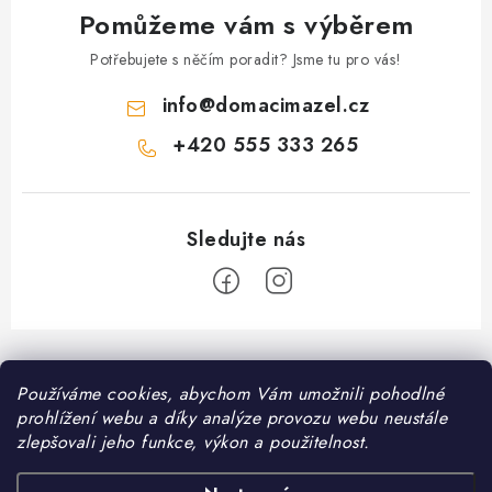
Pomůžeme vám s výběrem
Potřebujete s něčím poradit? Jsme tu pro vás!
info
@
domacimazel.cz
+420 555 333 265
Z
á
Informace pro vás
Používáme cookies, abychom Vám umožnili pohodlné
p
prohlížení webu a díky analýze provozu webu neustále
a
Kontakt
zlepšovali jeho funkce, výkon a použitelnost.
❤️ Oblíbené kategorie
t
Možnosti dopravy
Granule pro psy