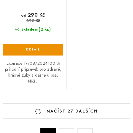
290 Kč
od
392 Kč
(2 ks)
Skladem
Expirace 17/08/2024100 %
přírodní přípravek pro zdravé,
krásné zuby a dásně u psa.
Ničí...
O
NAČÍST 27 DALŠÍCH
v
l
á
S