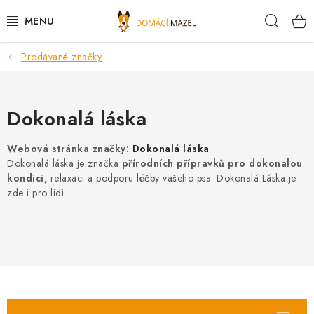
Přejít
Hleda
na
obsah
Prodávané značky
DOPORUČUJEME
VÝPRODEJ SKLADU
Dokonalá láska
PSI
Webová stránka značky:
Dokonalá láska
Dokonalá láska je značka
přírodních přípravků pro dokonalou
KOČKY
kondici,
relaxaci a podporu léčby vašeho psa. Dokonalá Láska je
zde i pro lidi.
KONĚ
PRO CHOVATELE
NOVINKY