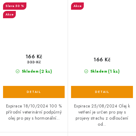
falešné březosti pro samice
podpůrný olej 30ml EXP
50 %
Akce
- podpůrný olej
Akce
166 Kč
166 Kč
333 Kč
(2 ks)
(1 ks)
Skladem
Skladem
Expirace 18/10/2024 100 %
Expirace 25/08/2024 Olej k
přírodní veterinární podpůrný
vetření je určen pro psy s
olej pro psy s hormonální...
projevy strachu z odloučení
od...