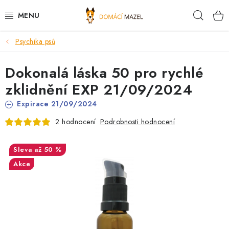
Přejít
Hleda
na
obsah
Psychika psů
DOPORUČUJEME
Dokonalá láska 50 pro rychlé
VÝPRODEJ SKLADU
zklidnění EXP 21/09/2024
PSI
Expirace 21/09/2024
Podrobnosti hodnocení
2 hodnocení
KOČKY
až 50 %
KONĚ
Akce
PRO CHOVATELE
NOVINKY