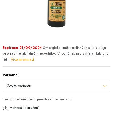
AKCE
OSTATNÍ
PETLOVER
HODNOCENÍ OBCHODU
Expirace 21/09/2024
Synergická směs rostlinných silic a olejů
DOPRAVA PO OSTRAVĚ, HLUČÍNĚ A OKOLÍ
pro rychlé zklidnění psychiky.
Vhodné jak pro zvířata,
tak pro
lidi!
Více informací
Kontakt
Možnosti dopravy
Hodnocení obchodu
Varianta:
Obchodní podmínky
Zásady zpracování osobních údajů
Věrnostní slevy
Pro zobrazení dostupnosti zvolte variantu
Možnosti doručení