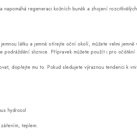
 napomáhá regeneraci kožních buněk a zhojení rozcitlivělých
mnou látku a jemně otírejte oční okolí, můžete velmi jemně v
odráždění sliznice. Přípravek můžete použít i pro očištění a 
vat, dopřejte mu to. Pokud sledujete výraznou tendenci k vnit
nus hydrosol
 zářením, teplem.