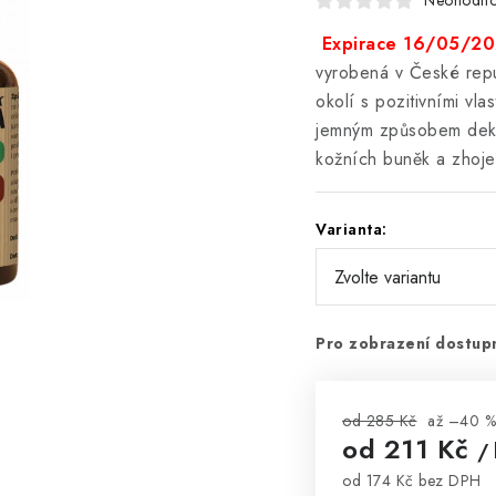
Neohodn
Expirace 16/05/2
vyrobená v České rep
okolí s pozitivními vl
jemným způsobem deko
kožních buněk a zhojen
Varianta:
Pro zobrazení dostupn
od 285 Kč
až –40 %
od
211 Kč
/ 
od
174 Kč
bez DPH