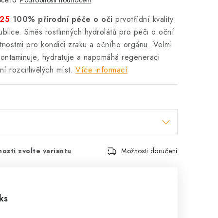
oceno
025
100% přírodní péče o oči
prvotřídní kvality
ublice.
Směs rostlinných hydrolátů pro péči o oční
astnostmi pro kondici zraku a očního orgánu. Velmi
ntaminuje, hydratuje a napomáhá regeneraci
í rozcitlivělých míst.
Více informací
osti zvolte variantu
Možnosti doručení
ks