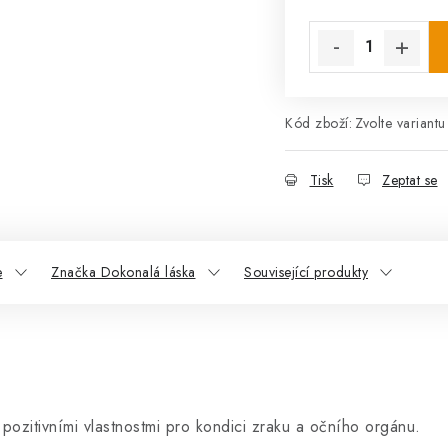
Měrná cena:
Kód zboží:
Zvolte variantu
Tisk
Zeptat se
e
Značka Dokonalá láska
Související produkty
 pozitivními vlastnostmi pro kondici zraku a očního orgánu.