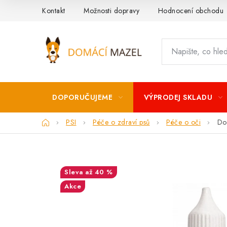
Přejít
Kontakt
Možnosti dopravy
Hodnocení obchodu
na
obsah
DOPORUČUJEME
VÝPRODEJ SKLADU
Domů
PSI
Péče o zdraví psů
Péče o oči
Do
až 40 %
Akce