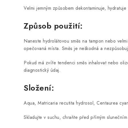
Velmi jemným způsobem dekontaminuje, hydratuje a
Způsob použití:
Naneste hydrolátovou směs na tampon nebo velmi je
opečovaná místa. Směs je neškodná a nezpůsobuje p
Pokud má zvíře tendenci směs inhalovat nebo olizo
diagnostický údaj.
Složení:
Aqua, Matricaria recutita hydrosol, Centaurea cya
Skladujte v suchu, chraňte před přímým slunečním