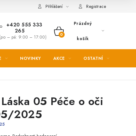
Věrnostní slevy
Přihlášení
Registrace
Prázdný
+420 555 333
265
NÁKUPNÍ
(po – pá: 9:00 – 17:00)
košík
KOŠÍK
E
NOVINKY
AKCE
OSTATNÍ
PETL
Láska 05 Péče o oči
05/2025
25
Podrobnosti hodnocení