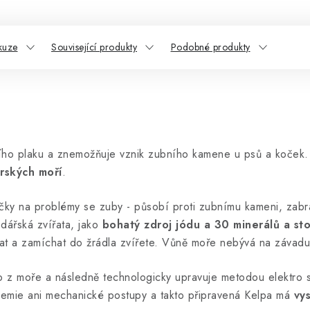
kuze
Související produkty
Podobné produkty
bního plaku a znemožňuje vznik zubního kamene u psů a koček
orských moří
.
čky na problémy se zuby - působí proti zubnímu kameni, zabra
dářská zvířata, jako
bohatý zdroj jódu a 30 minerálů a st
pat a zamíchat do žrádla zvířete. Vůně moře nebývá na závadu
o z moře a následně technologicky upravuje metodou elektro 
emie ani mechanické postupy a takto připravená Kelpa má
vy