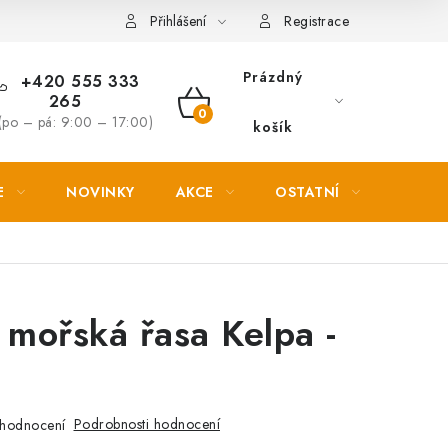
Věrnostní slevy
Přihlášení
Registrace
Prázdný
+420 555 333
265
NÁKUPNÍ
(po – pá: 9:00 – 17:00)
košík
KOŠÍK
E
NOVINKY
AKCE
OSTATNÍ
PETL
mořská řasa Kelpa -
Podrobnosti hodnocení
hodnocení