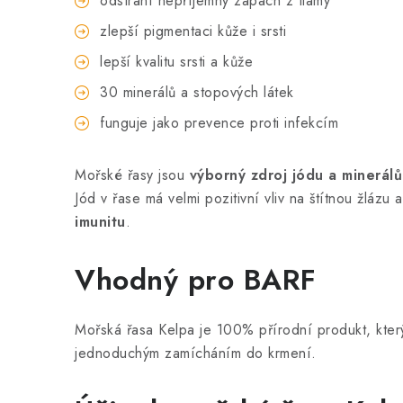
odstraní nepříjemný zápach z tlamy
zlepší pigmentaci kůže i srsti
lepší kvalitu srsti a kůže
30 minerálů a stopových látek
funguje jako prevence proti infekcím
Mořské řasy jsou
výborný zdroj jódu a minerálů
Jód v řase má velmi pozitivní vliv na štítnou žláz
imunitu
.
Vhodný pro BARF
Mořská řasa Kelpa je 100% přírodní produkt, který
jednoduchým zamícháním do krmení.