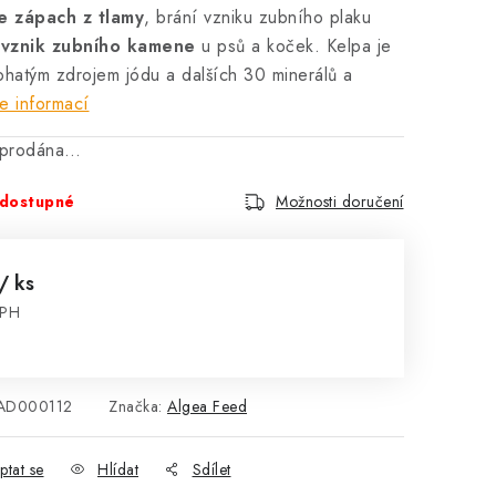
e zápach z tlamy
, brání vzniku zubního plaku
vznik zubního kamene
u psů a koček. Kelpa je
ohatým zdrojem jódu a dalších 30 minerálů a
e informací
vyprodána…
dostupné
Možnosti doručení
/ ks
DPH
:
AD000112
Značka:
Algea Feed
ptat se
Hlídat
Sdílet