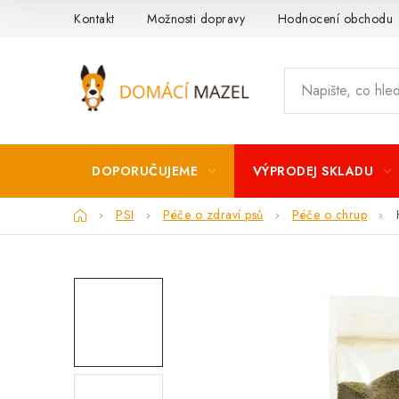
Přejít
Kontakt
Možnosti dopravy
Hodnocení obchodu
na
obsah
DOPORUČUJEME
VÝPRODEJ SKLADU
Domů
PSI
Péče o zdraví psů
Péče o chrup