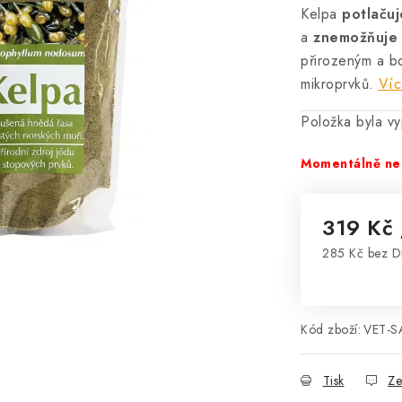
Kelpa
potlačuj
a
znemožňuje 
přirozeným a b
mikroprvků.
Víc
Položka byla 
Momentálně ne
319 Kč
285 Kč bez 
Měrná cena
Kód zboží:
VET-S
Tisk
Ze