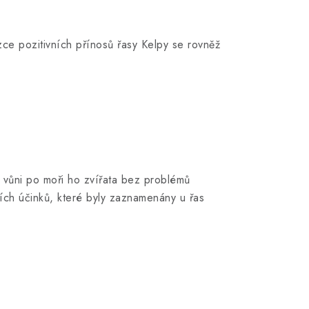
zce pozitivních přínosů řasy Kelpy se rovněž
í vůni po moři ho zvířata bez problémů
ních účinků, které byly zaznamenány u řas