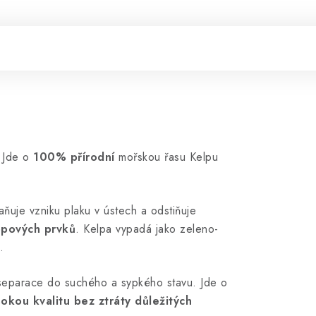
. Jde o
100% přírodní
mořskou řasu Kelpu
ňuje vzniku plaku v ústech a odstiňuje
opových prvků
. Kelpa vypadá jako zeleno-
.
separace do suchého a sypkého stavu. Jde o
sokou kvalitu bez ztráty důležitých