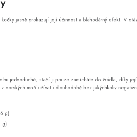
py
kočky jasně prokazují její účinnost a blahodárný efekt. V otá
lmi jednoduché, stačí ji pouze zamícháte do žrádla, díky jej
 z norských moří užívat i dlouhodobě bez jakýchkoliv negativ
,6 g)
2 g)