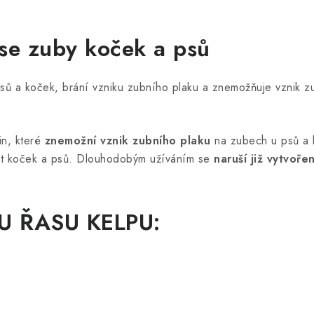
 se zuby koček a psů
sů a koček, brání vzniku zubního plaku a znemožňuje vznik 
in, které
znemožní vznik zubního plaku
na zubech u psů a 
st koček a psů. Dlouhodobým užíváním se
naruší již vytvoř
U ŘASU KELPU
: