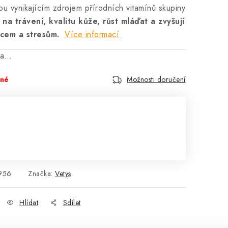
ou vynikajícím zdrojem přírodních vitamínů skupiny
v na trávení, kvalitu kůže, růst mláďat a zvyšují
ocem a stresům.
Více informací
na…
pné
Možnosti doručení
956
Značka:
Vetys
Hlídat
Sdílet