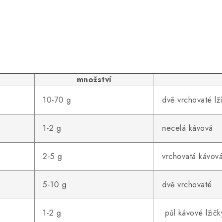
množství
10-70 g
dvě vrchovaté lž
1-2 g
necelá kávová
2-5 g
vrchovatá kávov
5-10 g
dvě vrchovaté
1-2 g
půl kávové lžičk