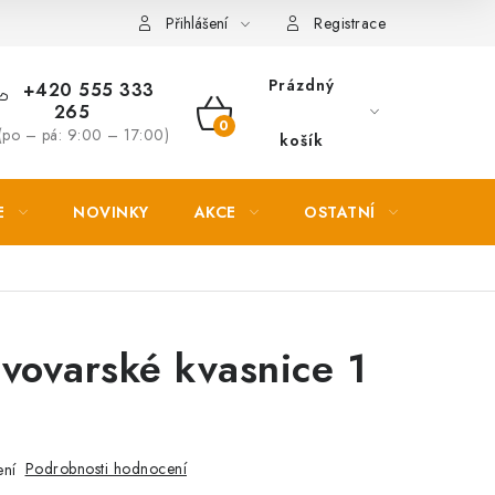
Věrnostní slevy
Přihlášení
Registrace
Prázdný
+420 555 333
265
NÁKUPNÍ
(po – pá: 9:00 – 17:00)
košík
KOŠÍK
E
NOVINKY
AKCE
OSTATNÍ
PETL
vovarské kvasnice 1
Podrobnosti hodnocení
ení