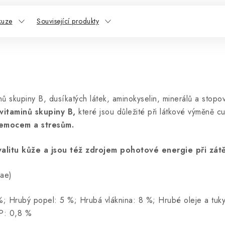
kuze
Související produkty
nů skupiny B, dusíkatých látek, aminokyselin, minerálů a stopo
vitaminů skupiny B,
které jsou důležité při látkové výměně cu
 nemocem a stresům.
kvalitu kůže a jsou též zdrojem pohotové energie při zátě
iae)
%; Hrubý popel: 5 %; Hrubá vláknina: 8 %; Hrubé oleje a tuky
P: 0,8 %