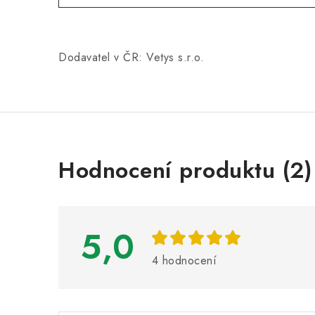
Dodavatel v ČR: Vetys s.r.o.
V
Hodnocení produktu (2)
ý
p
i
5,0
s
4 hodnocení
h
o