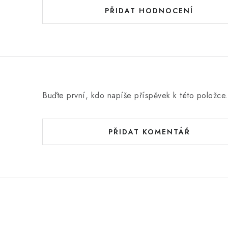
d
PŘIDAT HODNOCENÍ
n
o
c
e
n
Buďte první, kdo napíše příspěvek k této položce
í
PŘIDAT KOMENTÁŘ