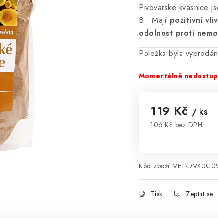
Pivovarské kvasnice js
B. Mají
pozitivní vli
odolnost proti nem
Položka byla vyprodá
Momentálně nedostu
119 Kč
/ ks
106 Kč bez DPH
Měrná cena:
Kód zboží:
VET-DVK0C0
Tisk
Zeptat se