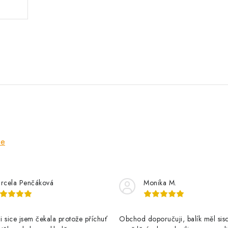
ze
rcela Penčáková
Monika M.
 sice jsem čekala protože příchuť
Obchod doporučuji, balík měl sis