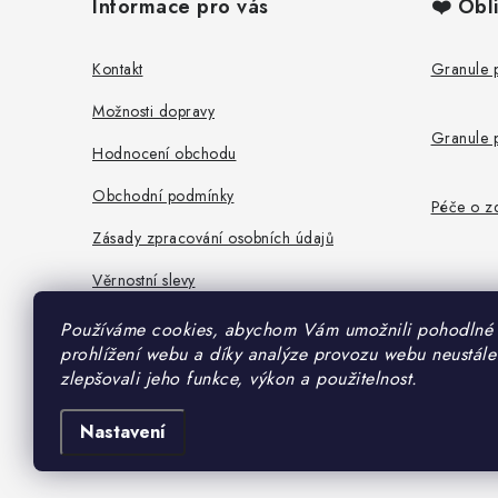
Informace pro vás
❤️ Obl
p
a
Kontakt
Granule 
t
Možnosti dopravy
Granule 
í
Hodnocení obchodu
Obchodní podmínky
Péče o zd
Zásady zpracování osobních údajů
Věrnostní slevy
Používáme cookies, abychom Vám umožnili pohodlné
prohlížení webu a díky analýze provozu webu neustále
zlepšovali jeho funkce, výkon a použitelnost.
Nastavení