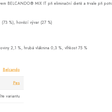
em BELCANDO® MIX IT při eliminační dietě a trvale při potrav
an (73 %), hovězí vývar (27 %)
oviny 2,1 %, hrubá vláknina 0,3 %, vlhkost 75 %
Belcando
Pes
lte variantu