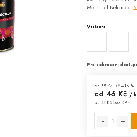
Mix-IT od Belcando.
V
Varianta:
Pro zobrazení dostupn
od 55 Kč
až –16 %
od
46 Kč
/ k
od
41 Kč
bez DPH
Měrná cena: