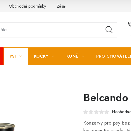
Obchodní podmínky
Zásady zpracování osobních údajů
PSI
KOČKY
KONĚ
PRO CHOVATEL
Belcando
Neohodn
Konzervy pro psy bez 
konzervy Belcando. Id