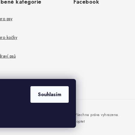
íbené kategorie
Facebook
pro psy
pro kočky
raví psů
Souhlasím
Copyright 2026
DomaciMazel.cz
. Všechna práva vyhrazena.
Vytvořil Shoptet