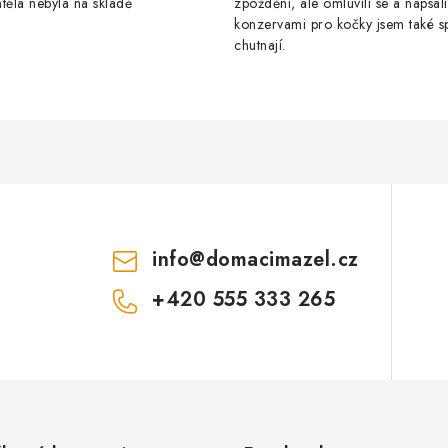
těla nebyla na skladě
zpoždění, ale omluvili se a napsal
konzervami pro kočky jsem také s
chutnají.
info
@
domacimazel.cz
+420 555 333 265