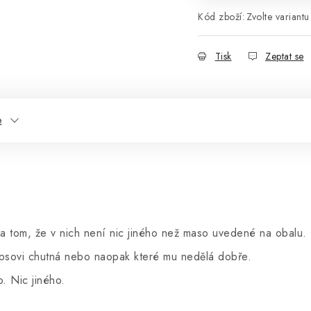
Kód zboží:
Zvolte variantu
Tisk
Zeptat se
e
na tom, že v nich není nic jiného než maso uvedené na obalu.
 psovi chutná nebo naopak které mu nedělá dobře.
. Nic jiného.