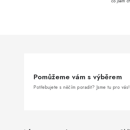
co jsem ch
Pomůžeme vám s výběrem
Potřebujete s něčím poradit? Jsme tu pro vás!
Z
á