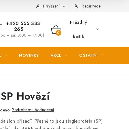
Věrnostní slevy
Přihlášení
Registrace
Prázdný
+420 555 333
265
NÁKUPNÍ
(po – pá: 9:00 – 17:00)
košík
KOŠÍK
E
NOVINKY
AKCE
OSTATNÍ
PETL
 SP Hovězí
Podrobnosti hodnocení
oceno
dalších přísad? Přesně to jsou singleprotein (SP)
eální jako BARF nebo v kombinaci s kapsičkami