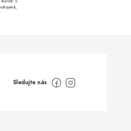
i důvod. S
pokojená,