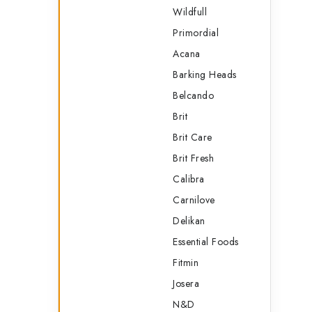
l
Wildfull
Primordial
Acana
Barking Heads
Belcando
Brit
Brit Care
Brit Fresh
Calibra
Carnilove
Delikan
Essential Foods
Fitmin
Josera
N&D