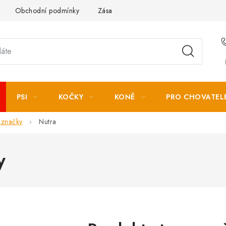
Obchodní podmínky
Zásady zpracování osobních údajů
PSI
KOČKY
KONĚ
PRO CHOVATEL
 značky
Nutra
y