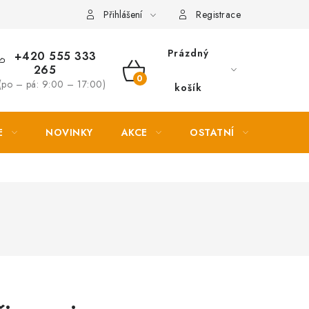
Věrnostní slevy
Přihlášení
Registrace
Prázdný
+420 555 333
265
NÁKUPNÍ
(po – pá: 9:00 – 17:00)
košík
KOŠÍK
E
NOVINKY
AKCE
OSTATNÍ
PETL