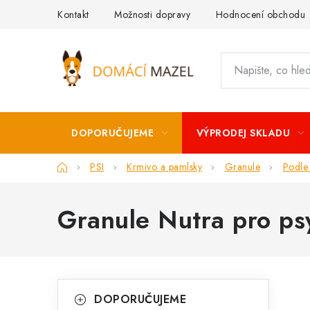
Přejít
Kontakt
Možnosti dopravy
Hodnocení obchodu
na
obsah
DOPORUČUJEME
VÝPRODEJ SKLADU
Domů
PSI
Krmivo a pamlsky
Granule
Podle
Granule Nutra pro ps
P
K
Přeskočit
DOPORUČUJEME
kategorie