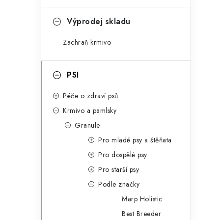
a
o
t
s
Výprodej skladu
e
t
Zachraň krmivo
g
r
o
a
PSI
r
n
i
Péče o zdraví psů
e
Krmivo a pamlsky
n
Granule
í
Pro mladé psy a štěňata
p
Pro dospělé psy
a
Pro starší psy
Podle značky
n
Marp Holistic
e
Best Breeder