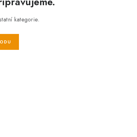
řipravujeme.
tatní kategorie.
HODU