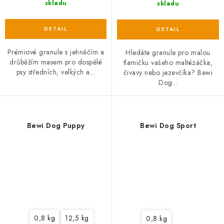
skladu
skladu
Prémiové granule s jehněčím a
Hledáte granule pro malou
drůběžím masem pro dospělé
tlamičku vašeho maltézáčka,
psy středních, velkých a...
čivavy nebo jezevčíka? Bewi
Dog...
Bewi Dog Puppy
Bewi Dog Sport
0,8 kg
12,5 kg
0,8 kg