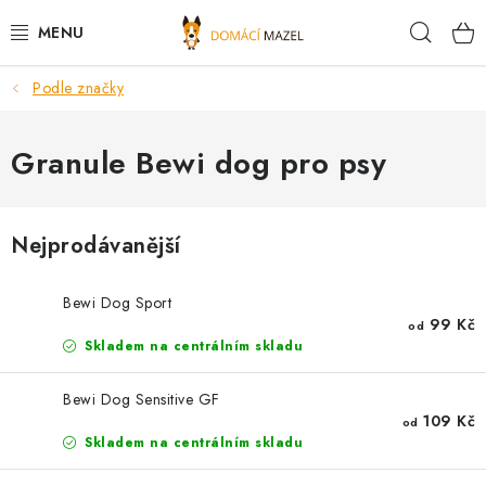
Přejít
Hleda
na
obsah
Podle značky
DOPORUČUJEME
VÝPRODEJ SKLADU
Granule Bewi dog pro psy
PSI
Nejprodávanější
KOČKY
Bewi Dog Sport
KONĚ
99 Kč
od
Skladem na centrálním skladu
PRO CHOVATELE
Bewi Dog Sensitive GF
109 Kč
od
NOVINKY
Skladem na centrálním skladu