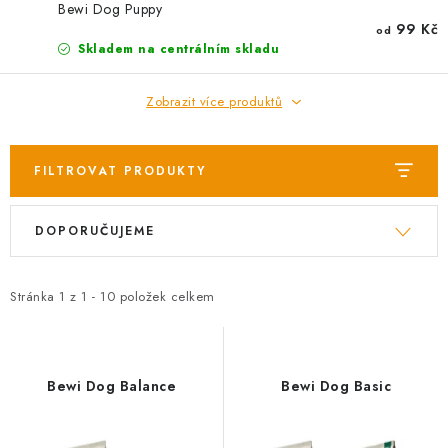
AKCE
Bewi Dog Puppy
99 Kč
od
Skladem na centrálním skladu
OSTATNÍ
Zobrazit více produktů
PETLOVER
HODNOCENÍ OBCHODU
FILTROVAT PRODUKTY
DOPRAVA PO OSTRAVĚ, HLUČÍNĚ A OKOLÍ
V
Ř
DOPORUČUJEME
ý
a
p
z
Kontakt
Možnosti dopravy
Hodnocení obchodu
i
e
Stránka
Obchodní podmínky
1
z
1
-
10
položek celkem
Zásady zpracování osobních údajů
s
n
Věrnostní slevy
p
í
r
p
Bewi Dog Balance
Bewi Dog Basic
o
r
d
o