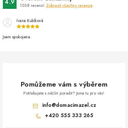
a
4.9
1038
recenzí.
Zobrazit všechny recenze
c
í
Ivana Kubíková
p
r
v
Jsem spokojena.
k
y
v
ý
p
i
Pomůžeme vám s výběrem
s
Potřebujete s něčím poradit? Jsme tu pro vás!
u
info
@
domacimazel.cz
+420 555 333 265