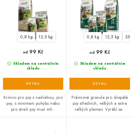
u
d
k
u
t
k
ů
t
0,8 kg
12,5 kg
0,8 kg
12,5 kg
25 
ů
99 Kč
99 Kč
od
od
Skladem na centrálním
Skladem na centrálním
skladu
skladu
Krmivo pro psy s nadváhou, pro
Prémiové granule pro dospělé
psy, s minimem pohybu nebo
psy středních, velkých a extra
pro straší psy musí mít...
velkých plemen. Vyrábí se...