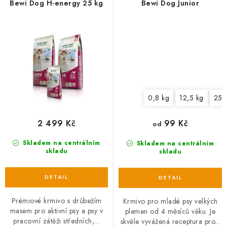
Bewi Dog H-energy 25 kg
Bewi Dog Junior
0,8 kg
12,5 kg
25 
2 499 Kč
99 Kč
od
Skladem na centrálním
Skladem na centrálním
skladu
skladu
Prémiové krmivo s drůbežím
Krmivo pro mladé psy velkých
masem pro aktivní psy a psy v
plemen od 4 měsíců věku. Je
pracovní zátěži středních,...
skvěle vyvážená receptura pro...