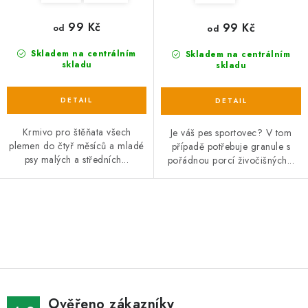
99 Kč
99 Kč
od
od
Skladem na centrálním
Skladem na centrálním
skladu
skladu
Krmivo pro štěňata všech
Je váš pes sportovec? V tom
plemen do čtyř měsíců a mladé
případě potřebuje granule s
psy malých a středních...
pořádnou porcí živočišných...
O
v
l
á
d
Ověřeno zákazníky