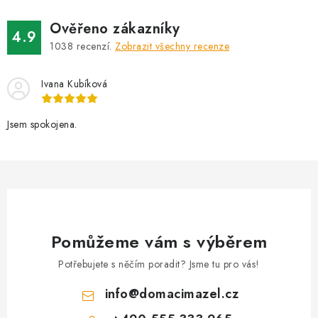
d
Ověřeno zákazníky
a
4.9
1038
recenzí.
Zobrazit všechny recenze
c
í
Ivana Kubíková
p
r
v
Jsem spokojena.
k
y
v
ý
p
i
Pomůžeme vám s výběrem
s
Potřebujete s něčím poradit? Jsme tu pro vás!
u
info
@
domacimazel.cz