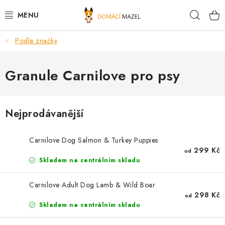
Přejít
Hleda
na
obsah
Podle značky
DOPORUČUJEME
VÝPRODEJ SKLADU
Granule Carnilove pro psy
PSI
Nejprodávanější
KOČKY
Carnilove Dog Salmon & Turkey Puppies
KONĚ
299 Kč
od
Skladem na centrálním skladu
PRO CHOVATELE
Carnilove Adult Dog Lamb & Wild Boar
298 Kč
od
NOVINKY
Skladem na centrálním skladu