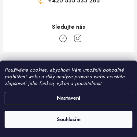
+420 555 333 265
Z
á
Informace pro vás
Používáme cookies, abychom Vám umožnili pohodlné
p
prohlížení webu a díky analýze provozu webu neustále
a
Kontakt
zlepšovali jeho funkce, výkon a použitelnost.
❤️ Oblíbené kategorie
t
Možnosti dopravy
í
Granule pro psy
Nastavení
Facebook
Hodnocení obchodu
Granule pro kočky
Obchodní podmínky
Souhlasím
Copyright 2026
DomaciMazel.cz
. Všechna práva vyhrazena.
Vytvořil Shoptet
Zásady zpracování osobních údajů
Péče o zdraví psů