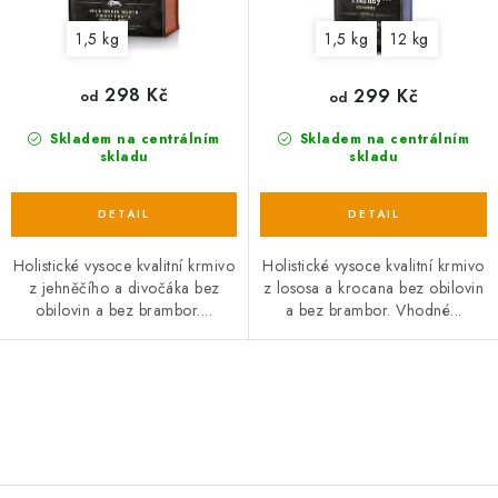
ů
t
1,5 kg
1,5 kg
12 kg
ů
298 Kč
299 Kč
od
od
Skladem na centrálním
Skladem na centrálním
skladu
skladu
Holistické vysoce kvalitní krmivo
Holistické vysoce kvalitní krmivo
z jehněčího a divočáka bez
z lososa a krocana bez obilovin
obilovin a bez brambor....
a bez brambor. Vhodné...
O
v
l
á