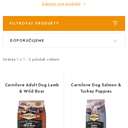
AKCE
Zobrazit více produktů
OSTATNÍ
FILTROVAT PRODUKTY
PETLOVER
V
Ř
DOPORUČUJEME
ý
a
HODNOCENÍ OBCHODU
p
z
i
e
Stránka
1
z
1
-
2
položek celkem
DOPRAVA PO OSTRAVĚ, HLUČÍNĚ A OKOLÍ
s
n
p
í
Kontakt
Možnosti dopravy
Hodnocení obchodu
r
p
Obchodní podmínky
Carnilove Adult Dog Lamb
Zásady zpracování osobních údajů
Carnilove Dog Salmon &
o
r
& Wild Boar
Turkey Puppies
Věrnostní slevy
d
o
u
d
k
u
t
k