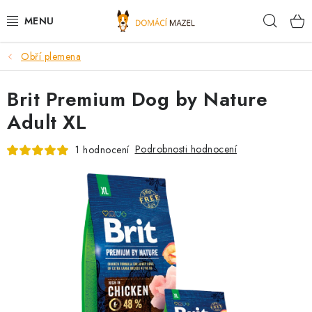
Přejít
Hleda
na
obsah
Obří plemena
DOPORUČUJEME
Brit Premium Dog by Nature
VÝPRODEJ SKLADU
Adult XL
PSI
Podrobnosti hodnocení
1 hodnocení
KOČKY
KONĚ
PRO CHOVATELE
NOVINKY