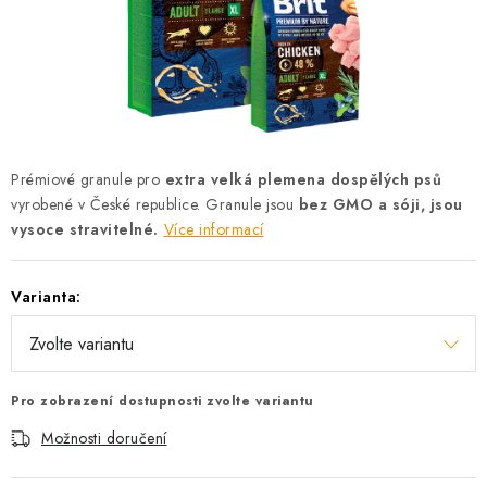
AKCE
OSTATNÍ
PETLOVER
HODNOCENÍ OBCHODU
Prémiové granule pro
extra velká plemena dospělých psů
vyrobené v České republice. Granule jsou
bez GMO a sóji, jsou
DOPRAVA PO OSTRAVĚ, HLUČÍNĚ A OKOLÍ
vysoce stravitelné.
Více informací
Kontakt
Možnosti dopravy
Hodnocení obchodu
Varianta:
Obchodní podmínky
Zásady zpracování osobních údajů
Věrnostní slevy
Pro zobrazení dostupnosti zvolte variantu
Možnosti doručení