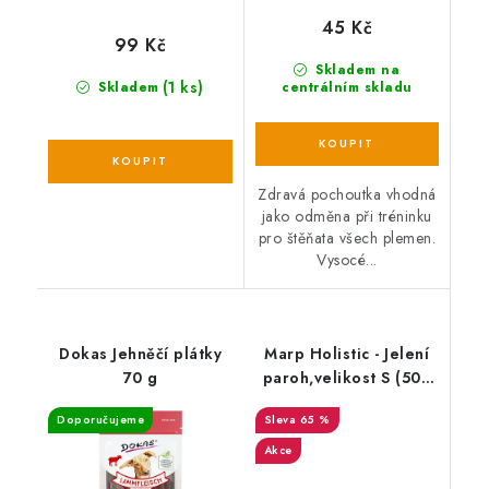
45 Kč
99 Kč
Skladem na
(1 ks)
Skladem
centrálním skladu
Zdravá pochoutka vhodná
jako odměna při tréninku
pro štěňata všech plemen.
Vysocé...
Dokas Jehněčí plátky
Marp Holistic - Jelení
70 g
paroh,velikost S (50 -
80g) EXP 10/2023
Doporučujeme
65 %
Akce