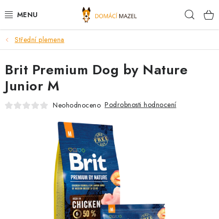
Přejít
Hleda
na
obsah
Střední plemena
DOPORUČUJEME
Brit Premium Dog by Nature
VÝPRODEJ SKLADU
Junior M
PSI
Podrobnosti hodnocení
Neohodnoceno
KOČKY
KONĚ
PRO CHOVATELE
NOVINKY