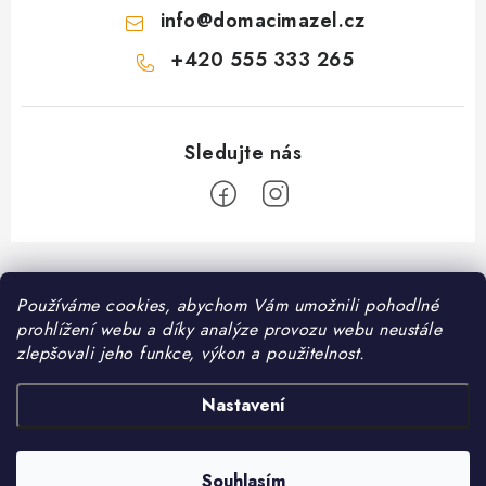
info
@
domacimazel.cz
+420 555 333 265
Z
á
Informace pro vás
Používáme cookies, abychom Vám umožnili pohodlné
p
prohlížení webu a díky analýze provozu webu neustále
a
Kontakt
zlepšovali jeho funkce, výkon a použitelnost.
❤️ Oblíbené kategorie
t
Možnosti dopravy
í
Granule pro psy
Nastavení
Facebook
Hodnocení obchodu
Granule pro kočky
Obchodní podmínky
Souhlasím
Copyright 2026
DomaciMazel.cz
. Všechna práva vyhrazena.