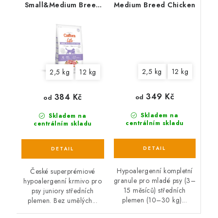
Small&Medium Breed
Medium Breed Chicken
Lamb
2,5 kg
12 kg
2,5 kg
12 kg
349 Kč
384 Kč
od
od
Skladem na
Skladem na
centrálním skladu
centrálním skladu
Hypoalergenní kompletní
České superprémiové
granule pro mladé psy (3–
hypoalergenní krmivo pro
15 měsíců) středních
psy juniory středních
plemen (10–30 kg)...
plemen. Bez umělých...