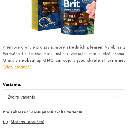
AKCE
OSTATNÍ
PETLOVER
HODNOCENÍ OBCHODU
Prémiové granule pro psy
juniory středních plemen
.
Vyrábí se z
čerstvého i sušeného masa, má tak vynikající chuť a silné aroma.
DOPRAVA PO OSTRAVĚ, HLUČÍNĚ A OKOLÍ
Granule
neobsahují GMO ani sóju a jsou skvěle stravitelné.
Více informací
Kontakt
Možnosti dopravy
Hodnocení obchodu
Varianta:
Obchodní podmínky
Zásady zpracování osobních údajů
Věrnostní slevy
Pro zobrazení dostupnosti zvolte variantu
Možnosti doručení