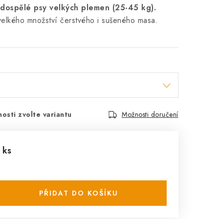
dospělé psy velkých plemen (25-45 kg).
velkého množství čerstvého i sušeného masa.
osti zvolte variantu
Možnosti doručení
 ks
PŘIDAT DO KOŠÍKU