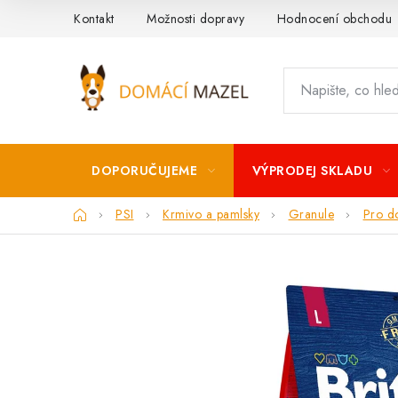
Přejít
Kontakt
Možnosti dopravy
Hodnocení obchodu
na
obsah
DOPORUČUJEME
VÝPRODEJ SKLADU
Domů
PSI
Krmivo a pamlsky
Granule
Pro d