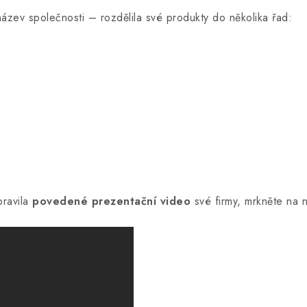
zev společnosti – rozdělila své produkty do několika řad:
pravila
povedené prezentační video
své firmy, mrkněte na ně