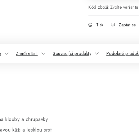
Kód zboží:
Zvolte variantu
Tisk
Zeptat se
e
Značka Brit
Související produkty
Podobné produk
na klouby a chrupavky
vou kůži a lesklou srst