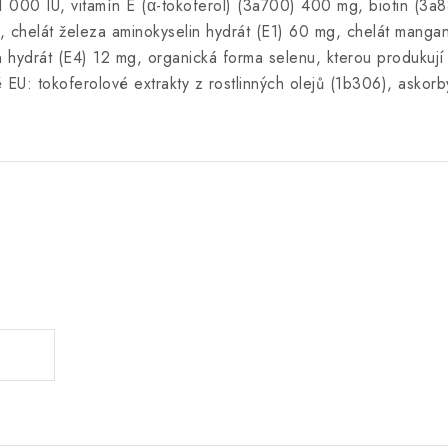
1 000 IU, vitamín E (α-tokoferol) (3a700) 400 mg, biotin (3a
, chelát železa aminokyselin hydrát (E1) 60 mg, chelát manga
in hydrát (E4) 12 mg, organická forma selenu, kterou produk
EU: tokoferolové extrakty z rostlinných olejů (1b306), askorb
.