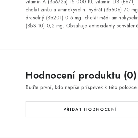
vitamín A (3a672a) 15 000 IU, vitamín D3 (E671) 
chelát zinku a aminokyselin, hydrát (3b606) 70 mg
draselný (3b201) 0,5 mg, chelát mědi aminokysel
(3b8.10) 0,2 mg. Obsahuje antioxidanty schválené 
Hodnocení produktu (0)
Buďte první, kdo napíše příspěvek k této položce
PŘIDAT HODNOCENÍ