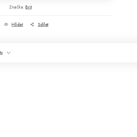
Značka:
Brit
Hlídat
Sdílet
ty