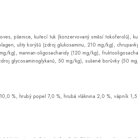
s, pšenice, kuřecí tuk (konzervovaný směsí tokoferolů), kuku
olagen, ulity korýšů (zdroj glukosaminu, 210 mg/kg), chrupavk
 mg/kg), mannan-oligosacharidy (120 mg/kg), fruktooligosach
zdroj glycosaminoglykanů, 50 mg/kg), sušené borůvky (50 mg
t 10,0 %, hrubý popel 7,0 %, hrubá vláknina 2,0 %, vápník 1