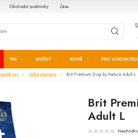
Obchodní podmínky
Zásady zpracování osobních údajů
PSI
KOČKY
KONĚ
PRO CHOVATEL
ospělé psy
Velká plemena
Brit Premium Dog by Nature Adult L
Brit Pre
Adult L
Neohodn