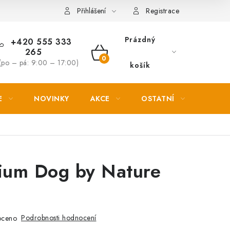
Věrnostní slevy
Přihlášení
Registrace
Prázdný
+420 555 333
265
NÁKUPNÍ
(po – pá: 9:00 – 17:00)
košík
KOŠÍK
E
NOVINKY
AKCE
OSTATNÍ
PETL
mium Dog by Nature
Podrobnosti hodnocení
oceno