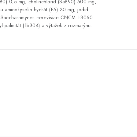
880) 0,5 mg, cholinchlorid (3a890) 500 mg,
nu aminokyselin hydrát (E5) 30 mg, jodid
ují Saccharomyces cerevisiae CNCM I-3060
yl-palmitát (1b304) a výtažek z rozmarýnu.