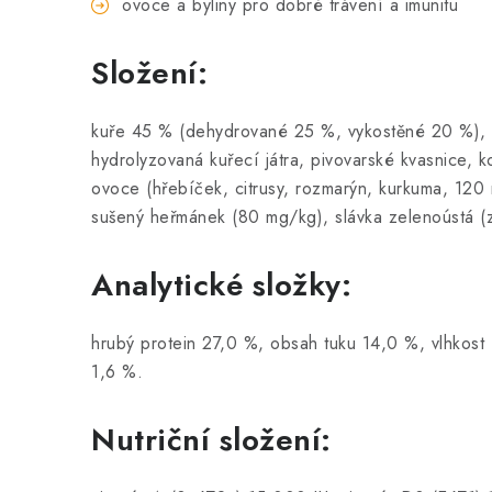
ovoce a byliny pro dobré trávení a imunitu
Složení:
kuře 45 % (dehydrované 25 %, vykostěné 20 %), ove
hydrolyzovaná kuřecí játra, pivovarské kvasnice, k
ovoce (hřebíček, citrusy, rozmarýn, kurkuma, 120
sušený heřmánek (80 mg/kg), slávka zelenoústá (
Analytické složky:
hrubý protein 27,0 %, obsah tuku 14,0 %, vlhkos
1,6 %.
Nutriční složení: