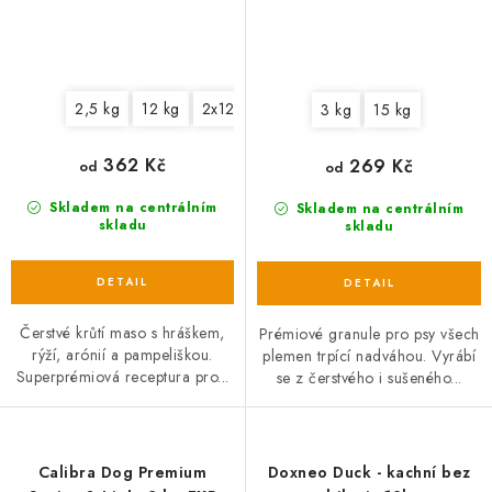
2,5 kg
12 kg
2x12 kg
3 kg
15 kg
362 Kč
269 Kč
od
od
Skladem na centrálním
Skladem na centrálním
skladu
skladu
Čerstvé krůtí maso s hráškem,
Prémiové granule pro psy všech
rýží, arónií a pampeliškou.
plemen trpící nadváhou. Vyrábí
Superprémiová receptura pro...
se z čerstvého i sušeného...
Calibra Dog Premium
Doxneo Duck - kachní bez