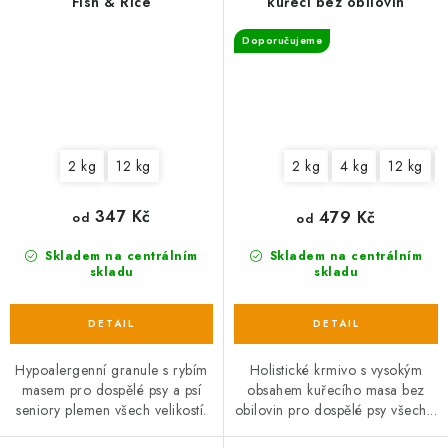
Fish & Rice
kuřecí bez obilovin
Doporučujeme
2 kg
12 kg
2 kg
4 kg
12 kg
347 Kč
479 Kč
od
od
Skladem na centrálním
Skladem na centrálním
skladu
skladu
Hypoalergenní granule s rybím
Holistické krmivo s vysokým
masem pro dospělé psy a psí
obsahem kuřecího masa bez
seniory plemen všech velikostí.
obilovin pro dospělé psy všech...