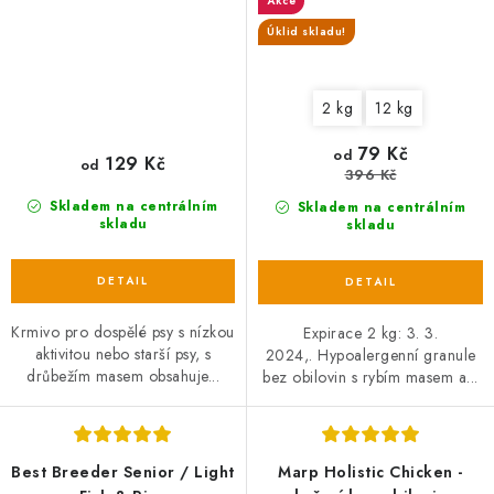
Akce
Úklid skladu!
2 kg
12 kg
79 Kč
od
129 Kč
od
396 Kč
Skladem na centrálním
Skladem na centrálním
skladu
skladu
Krmivo pro dospělé psy s nízkou
Expirace 2 kg: 3. 3.
aktivitou nebo starší psy, s
2024,. Hypoalergenní granule
drůbežím masem obsahuje...
bez obilovin s rybím masem a...
Best Breeder Senior / Light
Marp Holistic Chicken -