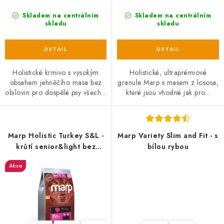
Skladem na centrálním
Skladem na centrálním
skladu
skladu
Holistické krmivo s vysokým
Holistické, ultraprémiové
obsahem jehněčího masa bez
granule Marp s masem z lososa,
obilovin pro dospělé psy všech...
které jsou vhodné jak pro...
Marp Holistic Turkey S&L -
Marp Variety Slim and Fit - s
krůtí senior&light bez
bílou rybou
obilovin
Akce