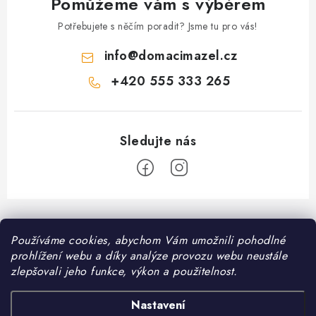
Pomůžeme vám s výběrem
Potřebujete s něčím poradit? Jsme tu pro vás!
info
@
domacimazel.cz
+420 555 333 265
Z
á
Používáme cookies, abychom Vám umožnili pohodlné
Informace pro vás
p
prohlížení webu a díky analýze provozu webu neustále
a
Kontakt
zlepšovali jeho funkce, výkon a použitelnost.
❤️ Oblíbené kategorie
t
Možnosti dopravy
í
Granule pro psy
Nastavení
Facebook