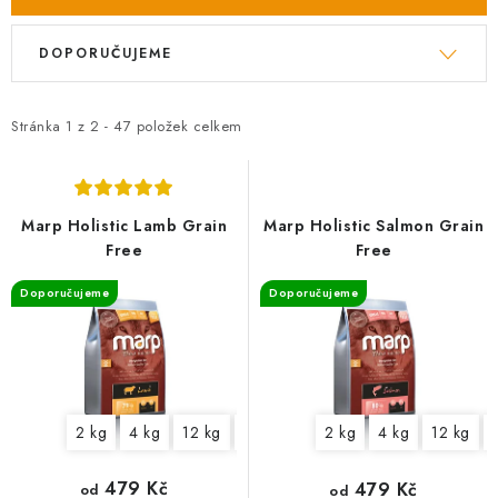
V
Ř
DOPORUČUJEME
ý
a
p
z
i
e
Stránka
1
z
2
-
47
položek celkem
s
n
p
í
r
p
Marp Holistic Lamb Grain
Marp Holistic Salmon Grain
o
r
Free
Free
d
o
Doporučujeme
Doporučujeme
u
d
k
u
t
k
ů
t
2 kg
4 kg
12 kg
17 kg
2 kg
4 kg
12 kg
ů
479 Kč
479 Kč
od
od