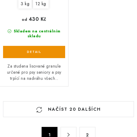
3 kg
12 kg
430 Kč
od
Skladem na centrálním
skladu
Za studena lisované granule
určené pro psy seniory a psy
trpící na nadváhu všech...
O
NAČÍST 20 DALŠÍCH
v
l
á
S
d
1
2