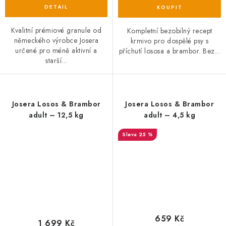
Kvalitní prémiové granule od
Kompletní bezobilný recept
německého výrobce Josera
krmivo pro dospělé psy s
určené pro méně aktivní a
příchutí lososa a brambor. Bez...
starší...
Josera Losos & Brambor
Josera Losos & Brambor
adult – 12,5 kg
adult – 4,5 kg
25 %
659 Kč
1 699 Kč