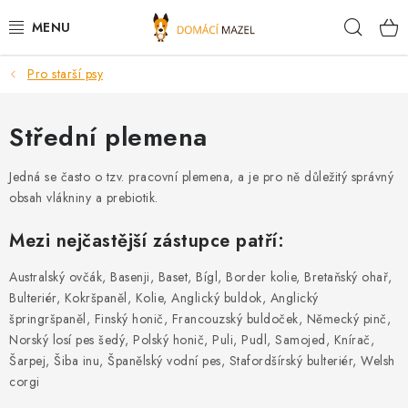
Přejít
Hleda
na
obsah
Pro starší psy
DOPORUČUJEME
VÝPRODEJ SKLADU
Střední plemena
PSI
Jedná se často o tzv. pracovní plemena, a je pro ně důležitý správný
obsah vlákniny a prebiotik.
KOČKY
Mezi nejčastější zástupce patří:
KONĚ
Australský ovčák, Basenji, Baset, Bígl, Border kolie, Bretaňský ohař,
Bulteriér, Kokršpaněl, Kolie, Anglický buldok, Anglický
PRO CHOVATELE
špringršpaněl, Finský honič, Francouzský buldoček, Německý pinč,
Norský losí pes šedý, Polský honič, Puli, Pudl, Samojed, Knírač,
Šarpej, Šiba inu, Španělský vodní pes, Stafordšírský bulteriér, Welsh
NOVINKY
corgi