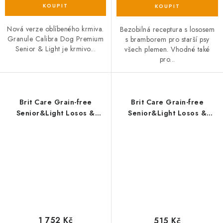
Nová verze oblíbeného krmiva.
Bezobilná receptura s lososem
Granule Calibra Dog Premium
s bramborem pro starší psy
Senior & Light je krmivo...
všech plemen. Vhodné také
pro...
Brit Care Grain-free
Brit Care Grain-free
Senior&Light Losos &
Senior&Light Losos &
Brambor – 12 kg
Brambor – 3 kg
1 752 Kč
515 Kč