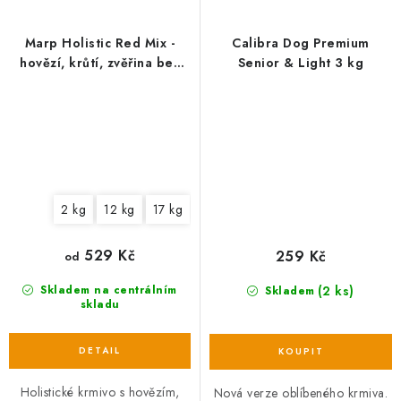
Marp Holistic Red Mix -
Calibra Dog Premium
hovězí, krůtí, zvěřina bez
Senior & Light 3 kg
obilovin
2 kg
12 kg
17 kg
529 Kč
259 Kč
od
(2 ks)
Skladem na centrálním
Skladem
skladu
Holistické krmivo s hovězím,
Nová verze oblíbeného krmiva.