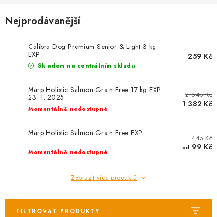
AKCE
Nejprodávanější
OSTATNÍ
Calibra Dog Premium Senior & Light 3 kg
PETLOVER
EXP
259 Kč
Skladem na centrálním skladu
HODNOCENÍ OBCHODU
Marp Holistic Salmon Grain Free 17 kg EXP
2 645 Kč
23. 1. 2025
DOPRAVA PO OSTRAVĚ, HLUČÍNĚ A OKOLÍ
1 382 Kč
Momentálně nedostupné
Kontakt
Možnosti dopravy
Hodnocení obchodu
Marp Holistic Salmon Grain Free EXP
445 Kč
Obchodní podmínky
Zásady zpracování osobních údajů
99 Kč
od
Momentálně nedostupné
Věrnostní slevy
Zobrazit více produktů
FILTROVAT PRODUKTY