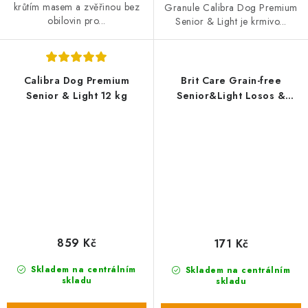
krůtím masem a zvěřinou bez
Granule Calibra Dog Premium
obilovin pro...
Senior & Light je krmivo...
Calibra Dog Premium
Brit Care Grain-free
Senior & Light 12 kg
Senior&Light Losos &
Brambor – 1 kg
859 Kč
171 Kč
Skladem na centrálním
Skladem na centrálním
skladu
skladu