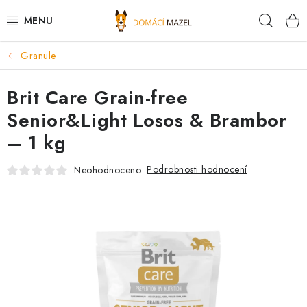
Přejít
Hleda
na
obsah
Granule
DOPORUČUJEME
Brit Care Grain-free
VÝPRODEJ SKLADU
Senior&Light Losos & Brambor
PSI
– 1 kg
KOČKY
Podrobnosti hodnocení
Neohodnoceno
KONĚ
PRO CHOVATELE
NOVINKY