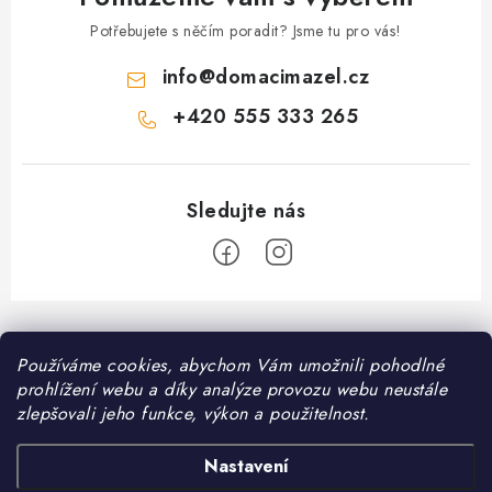
Potřebujete s něčím poradit? Jsme tu pro vás!
info
@
domacimazel.cz
+420 555 333 265
Z
á
Informace pro vás
Používáme cookies, abychom Vám umožnili pohodlné
p
prohlížení webu a díky analýze provozu webu neustále
a
Kontakt
zlepšovali jeho funkce, výkon a použitelnost.
❤️ Oblíbené kategorie
t
Možnosti dopravy
í
Granule pro psy
Nastavení
Facebook
Hodnocení obchodu