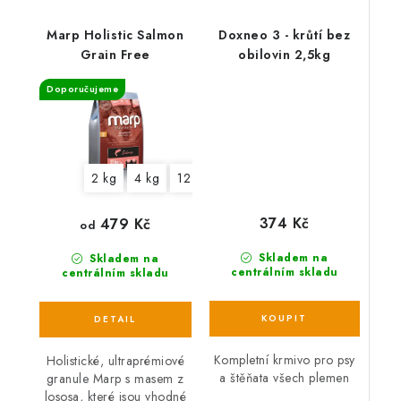
Marp Holistic Salmon
Doxneo 3 - krůtí bez
Grain Free
obilovin 2,5kg
Doporučujeme
2 kg
4 kg
12 kg
17 kg
374 Kč
479 Kč
od
Skladem na
Skladem na
centrálním skladu
centrálním skladu
Kompletní krmivo pro psy
Holistické, ultraprémiové
a štěňata všech plemen
granule Marp s masem z
lososa, které jsou vhodné