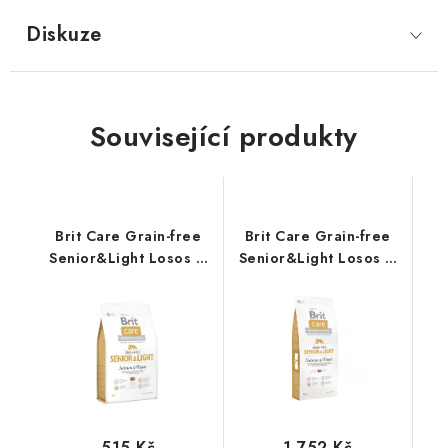
Diskuze
Související produkty
Brit Care Grain-free
Brit Care Grain-free
Senior&Light Losos &
Senior&Light Losos &
Brambor – 3 kg
Brambor – 12 kg
515 Kč
1 752 Kč