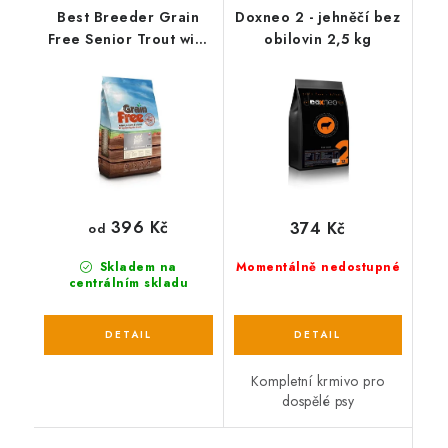
Best Breeder Grain
Doxneo 2 - jehněčí bez
Free Senior Trout with
obilovin 2,5 kg
Salmon, Sweet Potato
& Asparagus
396 Kč
374 Kč
od
Skladem na
Momentálně nedostupné
centrálním skladu
Kompletní krmivo pro
dospělé psy