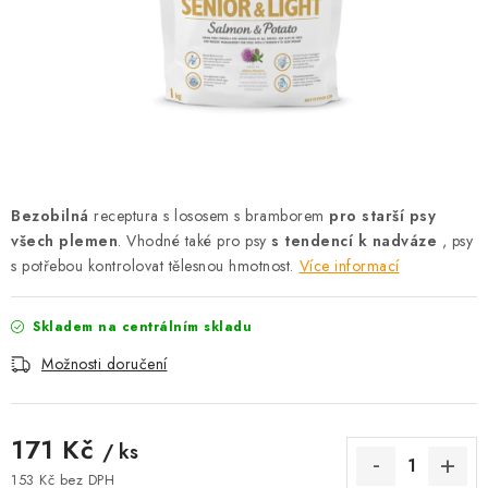
AKCE
OSTATNÍ
PETLOVER
HODNOCENÍ OBCHODU
Bezobilná
receptura s lososem s bramborem
pro starší psy
DOPRAVA PO OSTRAVĚ, HLUČÍNĚ A OKOLÍ
všech plemen
. Vhodné také pro psy
s tendencí k nadváze
, psy
s potřebou kontrolovat tělesnou hmotnost.
Více informací
Kontakt
Možnosti dopravy
Hodnocení obchodu
Obchodní podmínky
Zásady zpracování osobních údajů
Skladem na centrálním skladu
Věrnostní slevy
Možnosti doručení
171 Kč
/ ks
153 Kč bez DPH