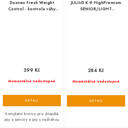
Doxneo Fresh Weight
JULIUS K-9 HighPremium
Control - kontrola váhy
SENIOR/LIGHT
2,5kg
Hypoallergenic LAMB&Rice
399 Kč
284 Kč
Momentálně nedostupné
Momentálně nedostupné
Kompletní krmivo pro dospělé
psy a seniory a psy s nadváhou