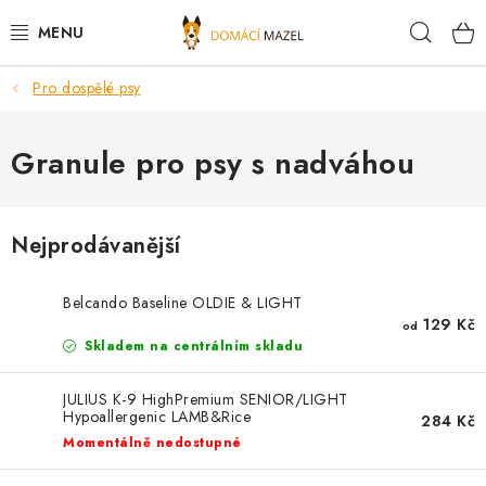
Přejít
Hleda
na
obsah
Pro dospělé psy
DOPORUČUJEME
VÝPRODEJ SKLADU
Granule pro psy s nadváhou
PSI
Nejprodávanější
KOČKY
Belcando Baseline OLDIE & LIGHT
KONĚ
129 Kč
od
Skladem na centrálním skladu
PRO CHOVATELE
JULIUS K-9 HighPremium SENIOR/LIGHT
Hypoallergenic LAMB&Rice
284 Kč
NOVINKY
Momentálně nedostupné