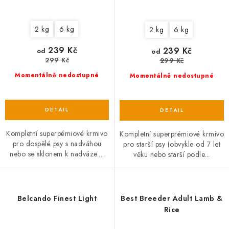
2 kg
6 kg
2 kg
6 kg
239 Kč
239 Kč
od
od
299 Kč
299 Kč
Momentálně nedostupné
Momentálně nedostupné
Kompletní superpémiové krmivo
Kompletní superprémiové krmivo
pro dospělé psy s nadváhou
pro starší psy (obvykle od 7 let
nebo se sklonem k nadváze....
věku nebo starší podle...
Belcando Finest Light
Best Breeder Adult Lamb &
Rice