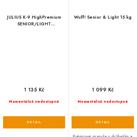
JULIUS K-9 HighPremium
Wuff! Senior & Light 15 kg
SENIOR/LIGHT
Hypoallergenic LAMB&Rice
1 135 Kč
1 099 Kč
Momentálně nedostupné
Momentálně nedostupné
Prémiové granule s drůbežím a