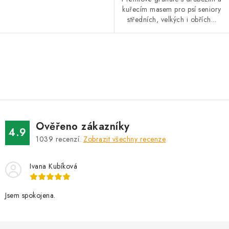
kuřecím masem pro psí seniory
středních, velkých i obřích...
O
v
l
á
d
Ověřeno zákazníky
a
4.9
1039
recenzí.
Zobrazit všechny recenze
c
í
Ivana Kubíková
p
r
v
Jsem spokojena.
k
y