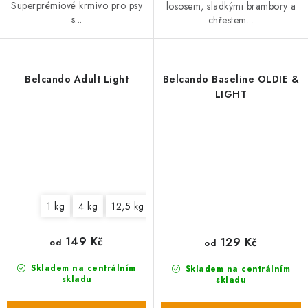
Superprémiové krmivo pro psy
lososem, sladkými brambory a
s...
chřestem...
Belcando Adult Light
Belcando Baseline OLDIE &
LIGHT
1 kg
4 kg
12,5 kg
149 Kč
129 Kč
od
od
Skladem na centrálním
Skladem na centrálním
skladu
skladu