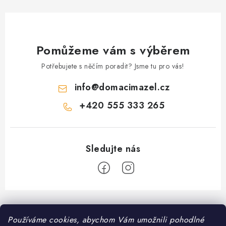
v
ý
p
i
Pomůžeme vám s výběrem
s
Potřebujete s něčím poradit? Jsme tu pro vás!
u
info
@
domacimazel.cz
+420 555 333 265
Z
á
Používáme cookies, abychom Vám umožnili pohodlné
Informace pro vás
p