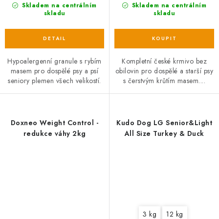
Skladem na centrálním
Skladem na centrálním
skladu
skladu
Hypoalergenní granule s rybím
Kompletní české krmivo bez
masem pro dospělé psy a psí
obilovin pro dospělé a starší psy
seniory plemen všech velikostí.
s čerstvým krůtím masem....
Doxneo Weight Control -
Kudo Dog LG Senior&Light
redukce váhy 2kg
All Size Turkey & Duck
3 kg
12 kg