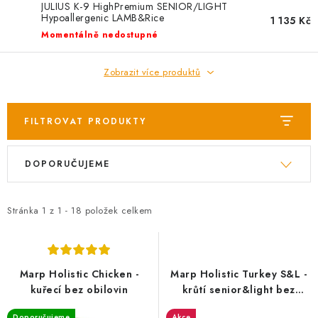
AKCE
JULIUS K-9 HighPremium SENIOR/LIGHT
Hypoallergenic LAMB&Rice
1 135 Kč
Momentálně nedostupné
OSTATNÍ
Zobrazit více produktů
PETLOVER
HODNOCENÍ OBCHODU
FILTROVAT PRODUKTY
DOPRAVA PO OSTRAVĚ, HLUČÍNĚ A OKOLÍ
V
Ř
DOPORUČUJEME
ý
a
p
z
Kontakt
Možnosti dopravy
Hodnocení obchodu
i
e
Stránka
Obchodní podmínky
1
z
1
-
18
položek celkem
Zásady zpracování osobních údajů
s
n
Věrnostní slevy
p
í
r
p
Marp Holistic Chicken -
Marp Holistic Turkey S&L -
o
r
kuřecí bez obilovin
krůtí senior&light bez
obilovin
d
o
Doporučujeme
Akce