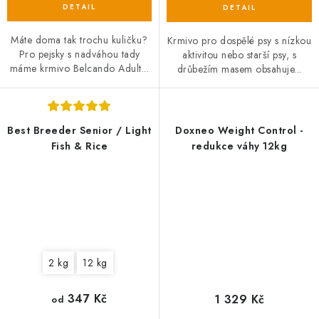
Máte doma tak trochu kuličku?
Krmivo pro dospělé psy s nízkou
Pro pejsky s nadváhou tady
aktivitou nebo starší psy, s
máme krmivo Belcando Adult...
drůbežím masem obsahuje...
Best Breeder Senior / Light
Doxneo Weight Control -
Fish & Rice
redukce váhy 12kg
2 kg
12 kg
347 Kč
1 329 Kč
od