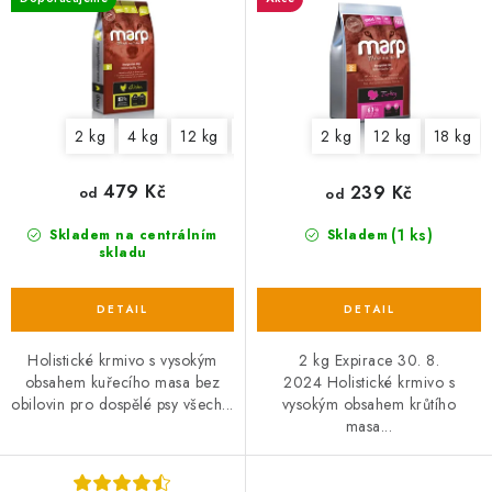
u
d
k
u
t
k
ů
t
2 kg
4 kg
12 kg
17 kg
2 kg
12 kg
18 kg
ů
479 Kč
239 Kč
od
od
(1 ks)
Skladem na centrálním
Skladem
skladu
Holistické krmivo s vysokým
2 kg Expirace 30. 8.
obsahem kuřecího masa bez
2024 Holistické krmivo s
obilovin pro dospělé psy všech...
vysokým obsahem krůtího
masa...