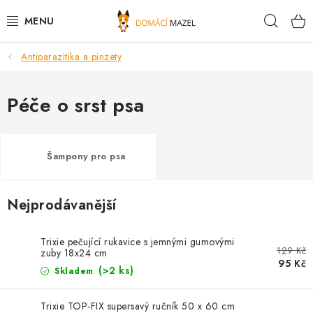
Přejít
Hleda
na
obsah
Antiparazitika a pinzety
DOPORUČUJEME
VÝPRODEJ SKLADU
Péče o srst psa
PSI
Šampony pro psa
KOČKY
Nejprodávanější
KONĚ
PRO CHOVATELE
Trixie pečující rukavice s jemnými gumovými
129 Kč
zuby 18x24 cm
95 Kč
(>2 ks)
Skladem
NOVINKY
Trixie TOP-FIX supersavý ručník 50 x 60 cm