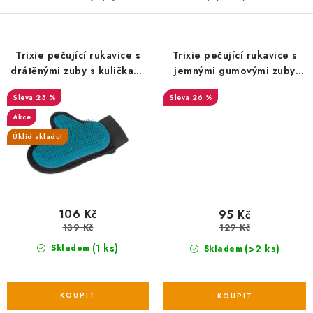
Trixie pečující rukavice s
Trixie pečující rukavice s
drátěnými zuby s kuličkami
jemnými gumovými zuby
18x24 cm
18x24 cm
23 %
26 %
Akce
Úklid skladu!
106 Kč
95 Kč
139 Kč
129 Kč
(1 ks)
(>2 ks)
Skladem
Skladem