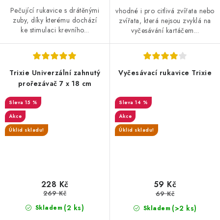
Pečující rukavice s drátěnými
vhodné i pro citlivá zvířata nebo
zuby, díky kterému dochází
zvířata, která nejsou zvyklá na
ke stimulaci krevního...
vyčesávání kartáčem...
Trixie Univerzální zahnutý
Vyčesávací rukavice Trixie
prořezávač 7 x 18 cm
15 %
14 %
Akce
Akce
Úklid skladu!
Úklid skladu!
228 Kč
59 Kč
269 Kč
69 Kč
(2 ks)
(>2 ks)
Skladem
Skladem