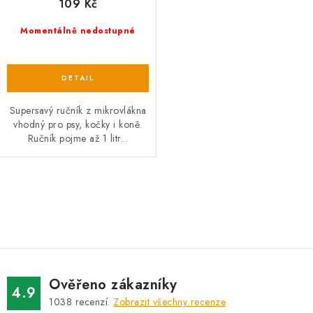
109 Kč
Momentálně nedostupné
Supersavý ručník z mikrovlákna
vhodný pro psy, kočky i koně.
Ručník pojme až 1 litr...
O
v
l
á
d
Ověřeno zákazníky
a
4.9
1038
recenzí.
Zobrazit všechny recenze
c