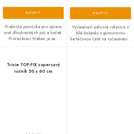
Praktická pomůcka pro úpravu
Vyčesávací palcová rukavice z
srsti dlouhosrstých psů a koček.
bílé koženky s gumovovou
Prořezávací hřeben je se...
kartáčovou částí na vyčesávání...
Trixie TOP-FIX supersavý
ručník 50 x 60 cm