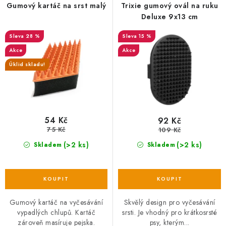
r
p
Gumový kartáč na srst malý
Trixie gumový ovál na ruku
o
r
Deluxe 9x13 cm
d
o
28 %
15 %
u
d
Akce
Akce
k
u
Úklid skladu!
t
k
ů
t
ů
54 Kč
92 Kč
75 Kč
109 Kč
(>2 ks)
(>2 ks)
Skladem
Skladem
Gumový kartáč na vyčesávání
Skvělý design pro vyčesávání
vypadlých chlupů. Kartáč
srsti. Je vhodný pro krátkosrsté
zároveň masíruje pejska.
psy, kterým...