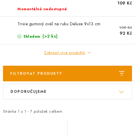
AKCE
109 Kč
Momentálně nedostupné
OSTATNÍ
Trixie gumový ovál na ruku Deluxe 9x13 cm
109 Kč
PETLOVER
92 Kč
(>2 ks)
Skladem
HODNOCENÍ OBCHODU
Zobrazit více produktů
DOPRAVA PO OSTRAVĚ, HLUČÍNĚ A OKOLÍ
FILTROVAT PRODUKTY
Kontakt
Možnosti dopravy
Hodnocení obchodu
V
Ř
Obchodní podmínky
Zásady zpracování osobních údajů
DOPORUČUJEME
ý
a
Věrnostní slevy
p
z
i
e
Stránka
1
z
1
-
7
položek celkem
s
n
p
í