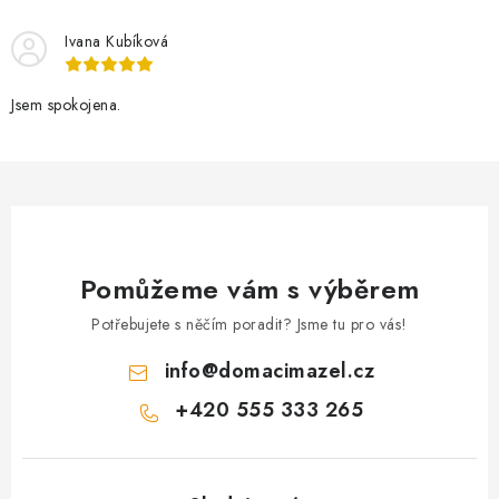
í
Ivana Kubíková
p
r
v
Jsem spokojena.
k
y
v
ý
p
i
Pomůžeme vám s výběrem
s
Potřebujete s něčím poradit? Jsme tu pro vás!
u
info
@
domacimazel.cz
+420 555 333 265