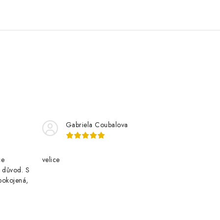
Gabriela Coubalova
ce
velice
i důvod. S
pokojená,