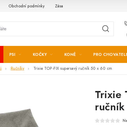
Obchodní podmínky
Zásady zpracování osobních údajů
PSI
KOČKY
KONĚ
PRO CHOVATEL
i
Ručníky
Trixie TOP-FIX supersavý ručník 50 x 60 cm
Trixie
ručník
N