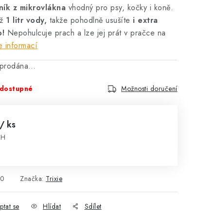
čník
z mikrovlákna
vhodný pro psy, kočky i koně.
až
1 litr vody,
takže pohodlně usušíte
i extra
o!
Nepohulcuje prach a lze jej prát v pračce na
e informací
vyprodána…
dostupné
Možnosti doručení
/ ks
PH
:
50
Značka:
Trixie
ptat se
Hlídat
Sdílet