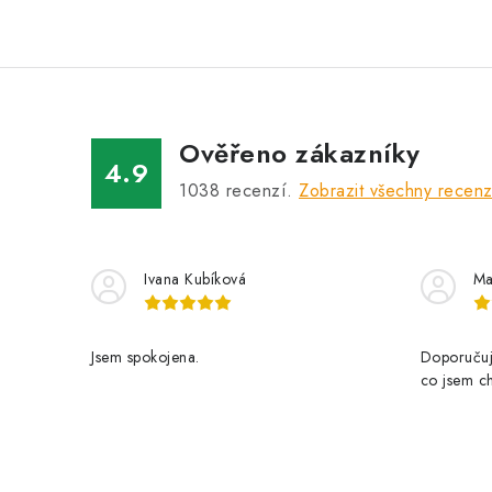
Ověřeno zákazníky
4.9
1038
recenzí.
Zobrazit všechny recen
Ivana Kubíková
Ma
Jsem spokojena.
Doporučuji
co jsem ch