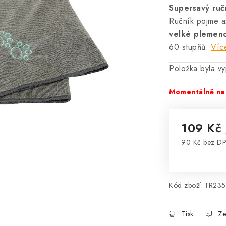
Supersavý ru
Ručník pojme 
velké plemen
60 stupňů.
Víc
Položka byla 
Momentálně ne
109 Kč
90 Kč bez D
Měrná cena
Kód zboží:
TR23
Tisk
Ze