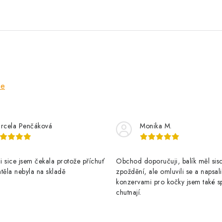
ze
rcela Penčáková
Monika M.
 sice jsem čekala protože příchuť
Obchod doporučuji, balík měl sis
těla nebyla na skladě
zpoždění, ale omluvili se a napsal
konzervami pro kočky jsem také s
chutnají.