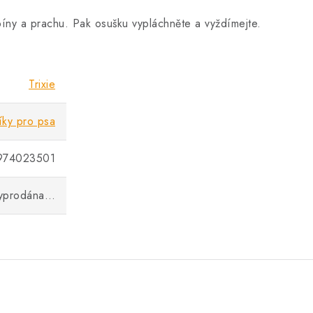
špíny a prachu. Pak osušku vypláchněte a vyždímejte.
Trixie
íky pro psa
974023501
vyprodána…