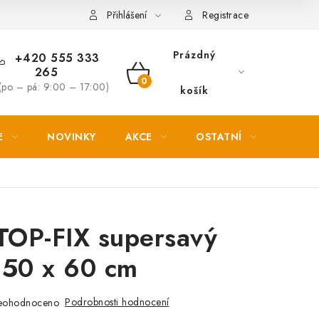
Věrnostní slevy
Přihlášení
Registrace
Prázdný
+420 555 333
265
NÁKUPNÍ
(po – pá: 9:00 – 17:00)
košík
KOŠÍK
E
NOVINKY
AKCE
OSTATNÍ
PETL
 TOP-FIX supersavý
 50 x 60 cm
Podrobnosti hodnocení
eohodnoceno