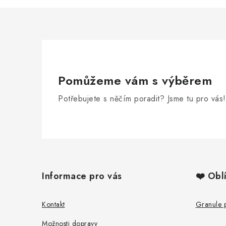
Pomůžeme vám s výběrem
Potřebujete s něčím poradit? Jsme tu pro vás!
Z
á
Informace pro vás
❤️ Obl
p
a
Kontakt
Granule 
t
Možnosti dopravy