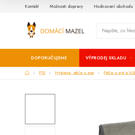
Přejít
Kontakt
Možnosti dopravy
Hodnocení obchodu
na
obsah
DOPORUČUJEME
VÝPRODEJ SKLADU
Domů
PSI
Hygiena, péče o psa
Péče o srst a kůž