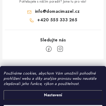
Potřebujete s něčím poradit? Jsme tu pro vás!
info
@
domacimazel.cz
+420 555 333 265
Z
á
Používáme cookies, abychom Vám umožnili pohodlné
Informace pro vás
p
prohlížení webu a díky analýze provozu webu neustále
a
Kontakt
zlepšovali jeho funkce, výkon a použitelnost.
❤️ Oblíbené kategorie
t
Možnosti dopravy
í
Granule pro psy
Nastavení
Facebook
Hodnocení obchodu