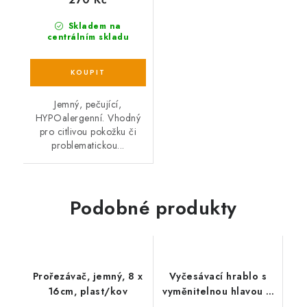
Skladem na
centrálním skladu
Jemný, pečující,
HYPOalergenní. Vhodný
pro citlivou pokožku či
problematickou...
Podobné produkty
Prořezávač, jemný, 8 x
Vyčesávací hrablo s
16cm, plast/kov
vyměnitelnou hlavou 6
x 15 cm