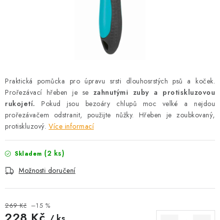
AKCE
OSTATNÍ
PETLOVER
HODNOCENÍ OBCHODU
Praktická pomůcka pro úpravu srsti dlouhosrstých psů a koček.
Prořezávací hřeben je se
zahnutými zuby a protiskluzovou
DOPRAVA PO OSTRAVĚ, HLUČÍNĚ A OKOLÍ
rukojetí.
Pokud jsou bezoáry chlupů moc velké a nejdou
prořezávačem odstranit, použijte nůžky. Hřeben je zoubkovaný,
protiskluzový.
Více informací
Kontakt
Možnosti dopravy
Hodnocení obchodu
Obchodní podmínky
Zásady zpracování osobních údajů
(2 ks)
Skladem
Věrnostní slevy
Možnosti doručení
269 Kč
–15 %
228 Kč
/ ks