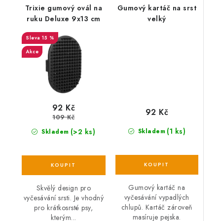
Trixie gumový ovál na
Gumový kartáč na srst
ruku Deluxe 9x13 cm
velký
15 %
Akce
92 Kč
92 Kč
109 Kč
(1 ks)
(>2 ks)
Skladem
Skladem
Gumový kartáč na
Skvělý design pro
vyčesávání vypadlých
vyčesávání srsti. Je vhodný
chlupů. Kartáč zároveň
pro krátkosrsté psy,
masíruje pejska.
kterým...