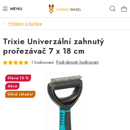
Přejít
Hleda
na
obsah
Hřebeny a kartáče
DOPORUČUJEME
Trixie Univerzální zahnutý
VÝPRODEJ SKLADU
prořezávač 7 x 18 cm
PSI
Podrobnosti hodnocení
1 hodnocení
KOČKY
15 %
KONĚ
Akce
Úklid skladu!
PRO CHOVATELE
NOVINKY