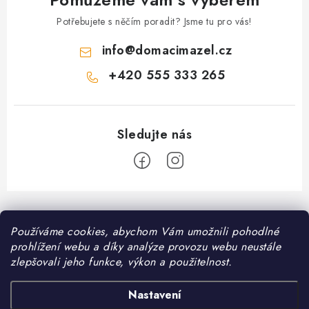
s
Potřebujete s něčím poradit? Jsme tu pro vás!
u
info
@
domacimazel.cz
+420 555 333 265
Z
á
Informace pro vás
Používáme cookies, abychom Vám umožnili pohodlné
p
prohlížení webu a díky analýze provozu webu neustále
a
Kontakt
zlepšovali jeho funkce, výkon a použitelnost.
❤️ Oblíbené kategorie
t
Možnosti dopravy
í
Granule pro psy
Nastavení
Facebook