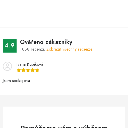
O
v
l
á
d
Ověřeno zákazníky
a
4.9
1038
recenzí.
Zobrazit všechny recenze
c
í
Ivana Kubíková
p
r
v
Jsem spokojena.
k
y
v
ý
p
i
Pomůžeme vám s výběrem