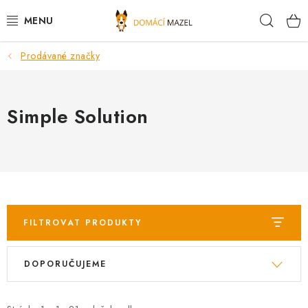
Přejít
Hleda
na
obsah
Prodávané značky
DOPORUČUJEME
VÝPRODEJ SKLADU
Simple Solution
PSI
KOČKY
KONĚ
FILTROVAT PRODUKTY
PRO CHOVATELE
V
Ř
DOPORUČUJEME
ý
a
NOVINKY
p
z