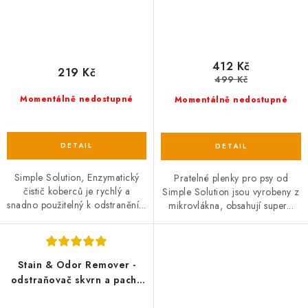
412 Kč
219 Kč
499 Kč
Momentálně nedostupné
Momentálně nedostupné
Simple Solution, Enzymatický
Pratelné plenky pro psy od
čistič koberců je rychlý a
Simple Solution jsou vyrobeny z
snadno použitelný k odstranění...
mikrovlákna, obsahují super...
Stain & Odor Remover -
odstraňovač skvrn a pachu
pro kočky, 750ml