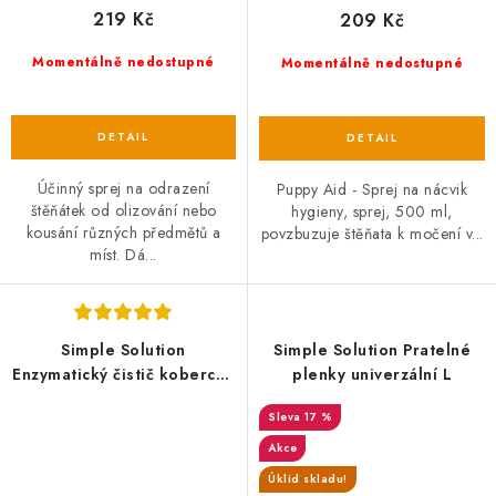
219 Kč
209 Kč
Momentálně nedostupné
Momentálně nedostupné
Účinný sprej na odrazení
Puppy Aid - Sprej na nácvik
štěňátek od olizování nebo
hygieny, sprej, 500 ml,
kousání různých předmětů a
povzbuzuje štěňata k močení v...
míst. Dá...
Simple Solution
Simple Solution Pratelné
Enzymatický čistič koberců -
plenky univerzální L
prášek, 500 g
17 %
Akce
Úklid skladu!