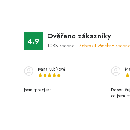
Ověřeno zákazníky
4.9
1038
recenzí.
Zobrazit všechny recen
Ivana Kubíková
Ma
Jsem spokojena.
Doporučuji
co jsem ch