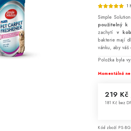
1 
Simple Solution
použitelný k 
zachytí
v kobe
bakterie mají d
vánku, aby váš 
Položka byla 
Momentálně ne
219 Kč
181 Kč bez D
Měrná cena
Kód zboží:
PS-BG