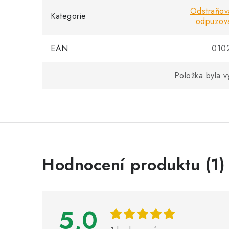
Odstraňov
Kategorie
odpuzova
EAN
010
Položka byla 
V
Hodnocení produktu (1)
ý
p
i
5,0