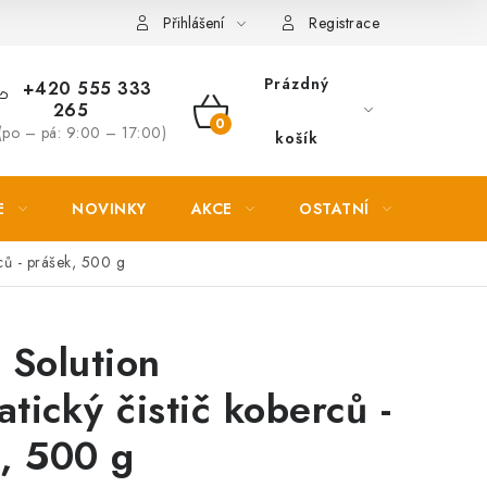
Věrnostní slevy
Přihlášení
Registrace
Prázdný
+420 555 333
265
NÁKUPNÍ
(po – pá: 9:00 – 17:00)
košík
KOŠÍK
E
NOVINKY
AKCE
OSTATNÍ
PETL
ců - prášek, 500 g
 Solution
tický čistič koberců -
, 500 g