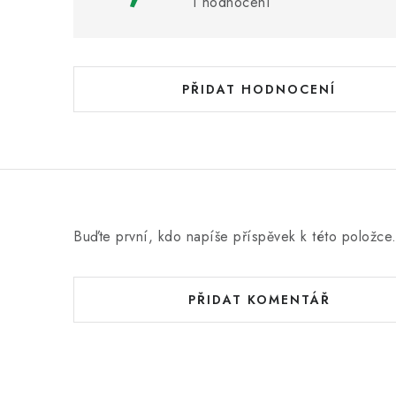
s
1 hodnocení
h
o
d
PŘIDAT HODNOCENÍ
n
o
c
e
n
Buďte první, kdo napíše příspěvek k této položce
í
PŘIDAT KOMENTÁŘ