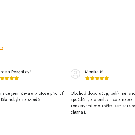
ze
rcela Penčáková
Monika M.
 sice jsem čekala protože příchuť
Obchod doporučuji, balík měl sis
těla nebyla na skladě
zpoždění, ale omluvili se a napsal
konzervami pro kočky jsem také s
chutnají.