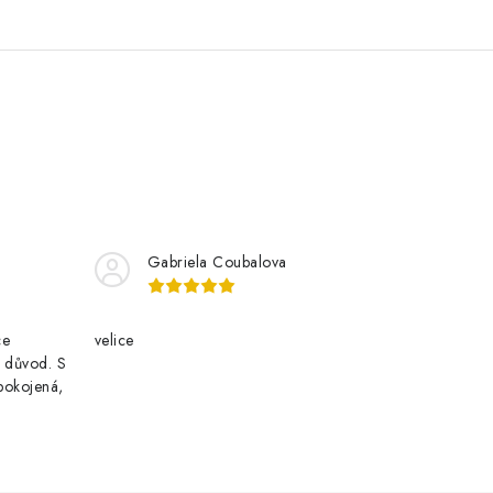
Gabriela Coubalova
ce
velice
i důvod. S
pokojená,