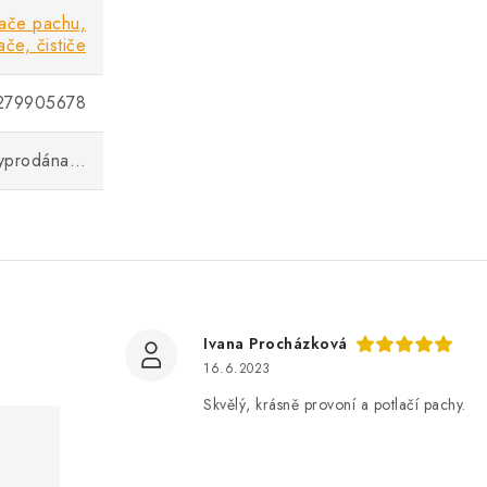
ače pachu,
če, čističe
279905678
vyprodána…
Ivana Procházková
16.6.2023
Skvělý, krásně provoní a potlačí pachy.