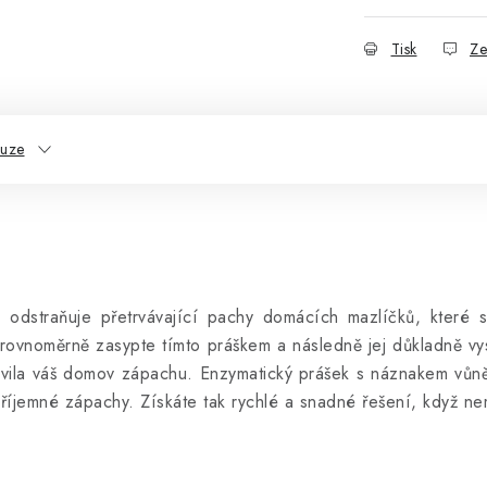
Tisk
Ze
kuze
 odstraňuje přetrvávající pachy domácích mazlíčků, které 
 rovnoměrně zasypte tímto práškem a následně jej důkladně vy
avila váš domov zápachu. Enzymatický prášek s náznakem vůně j
říjemné zápachy. Získáte tak rychlé a snadné řešení, když 