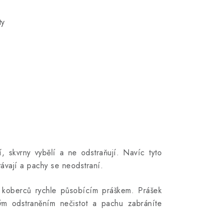
ty
, skvrny vybělí a ne odstraňují. Navíc tyto
távají a pachy se neodstraní.
z koberců rychle působícím práškem. Prášek
ým odstraněním nečistot a pachu zabráníte