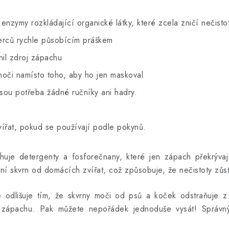
enzymy rozkládající organické látky, které zcela zničí nečisto
erců rychle působícím práškem
nil zdroj zápachu
 moči namísto toho, aby ho jen maskoval
sou potřeba žádné ručníky ani hadry.
ířat, pokud se používají podle pokynů.
huje detergenty a fosforečnany, které jen zápach překrývají
ní skvrn od domácích zvířat, což způsobuje, že nečistoty zůs
se odlišuje tím, že skvrny moči od psů a koček odstraňuje 
oj zápachu. Pak můžete nepořádek jednoduše vysát! Správn