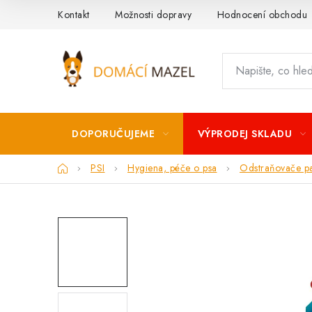
Přejít
Kontakt
Možnosti dopravy
Hodnocení obchodu
na
obsah
DOPORUČUJEME
VÝPRODEJ SKLADU
Domů
PSI
Hygiena, péče o psa
Odstraňovače pa