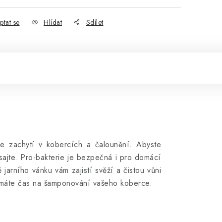
ptat se
Hlídat
Sdílet
se zachytí v kobercích a čalounění. Abyste
sajte. Pro-bakterie je bezpečná i pro domácí
arního vánku vám zajistí svěží a čistou vůni
nemáte čas na šamponování vašeho koberce.