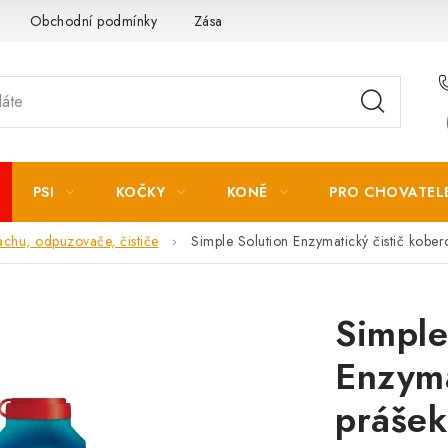
Obchodní podmínky
Zásady zpracování osobních údajů
PSI
KOČKY
KONĚ
PRO CHOVATEL
chu, odpuzovače, čističe
Simple Solution Enzymatický čistič kober
Simple
Enzyma
prášek