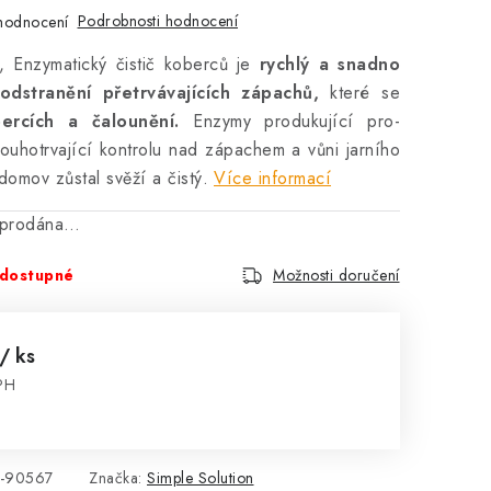
Podrobnosti hodnocení
hodnocení
, Enzymatický čistič koberců je
rychlý a snadno
odstranění přetrvávajících zápachů,
které se
rcích a čalounění.
Enzymy produkující pro-
louhotrvající kontrolu nad zápachem a vůni jarního
domov zůstal svěží a čistý.
Více informací
vyprodána…
dostupné
Možnosti doručení
/ ks
PH
:
-90567
Značka:
Simple Solution