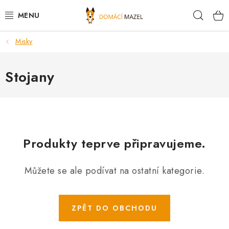
Přejít
Hleda
na
obsah
Misky
DOPORUČUJEME
VÝPRODEJ SKLADU
Stojany
PSI
KOČKY
Produkty teprve připravujeme.
KONĚ
Můžete se ale podívat na ostatní kategorie.
PRO CHOVATELE
NOVINKY
ZPĚT DO OBCHODU