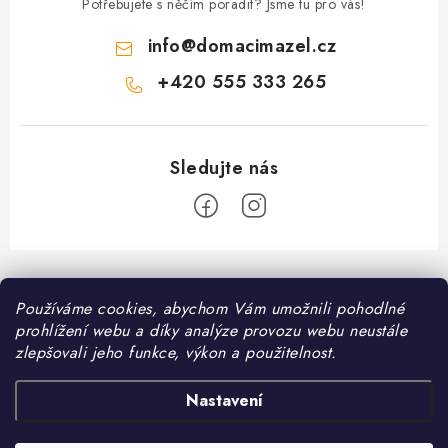
Potřebujete s něčím poradit? Jsme tu pro vás!
info
@
domacimazel.cz
+420 555 333 265
Z
á
Informace pro vás
Používáme cookies, abychom Vám umožnili pohodlné
p
prohlížení webu a díky analýze provozu webu neustále
a
Kontakt
zlepšovali jeho funkce, výkon a použitelnost.
❤️ Oblíbené kategorie
t
Možnosti dopravy
í
Granule pro psy
Nastavení
Facebook
Hodnocení obchodu