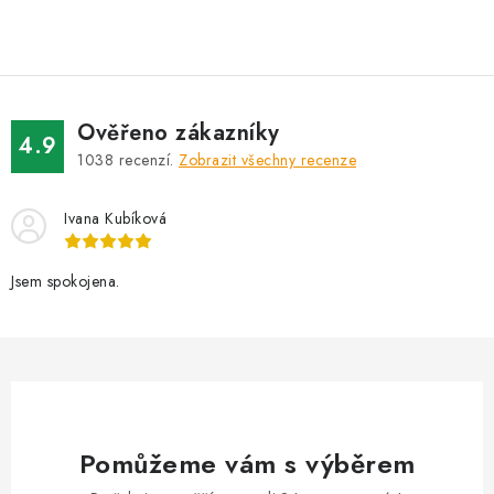
AKCE
OSTATNÍ
PETLOVER
Ověřeno zákazníky
4.9
1038
recenzí.
Zobrazit všechny recenze
HODNOCENÍ OBCHODU
Ivana Kubíková
DOPRAVA PO OSTRAVĚ, HLUČÍNĚ A OKOLÍ
Jsem spokojena.
Kontakt
Možnosti dopravy
Hodnocení obchodu
Obchodní podmínky
Zásady zpracování osobních údajů
Věrnostní slevy
Pomůžeme vám s výběrem