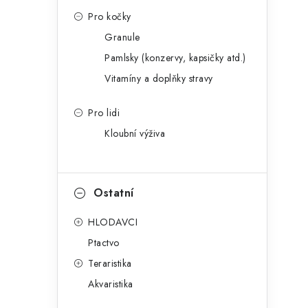
Pro kočky
Granule
Pamlsky (konzervy, kapsičky atd.)
Vitamíny a doplňky stravy
Pro lidi
Kloubní výživa
Ostatní
HLODAVCI
Ptactvo
Teraristika
Akvaristika