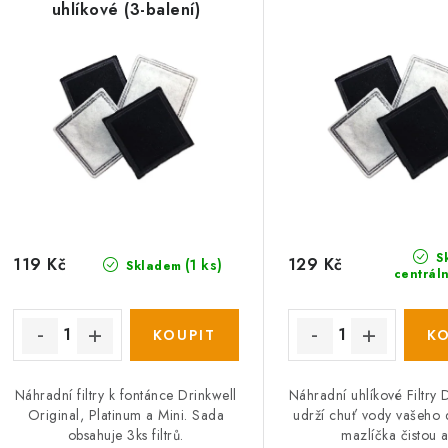
n
p
uhlíkové (3-balení)
í
p
s
r
p
o
r
d
o
u
d
k
S
119 Kč
129 Kč
(1 ks)
Skladem
u
centrál
t
k
ů
ů
Náhradní filtry k fontánce Drinkwell
Náhradní uhlíkové Filtry
Original, Platinum a Mini. Sada
udrží chuť vody vašeho
obsahuje 3ks filtrů.
mazlíčka čistou a.