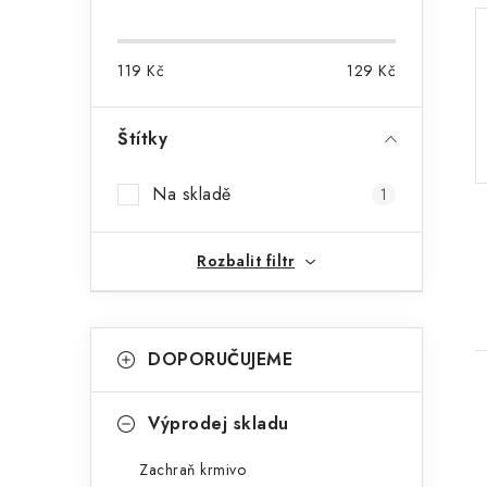
o
s
119
Kč
129
Kč
t
r
Štítky
a
Na skladě
1
n
n
Rozbalit filtr
í
p
K
Přeskočit
DOPORUČUJEME
kategorie
a
a
t
n
Výprodej skladu
e
e
Zachraň krmivo