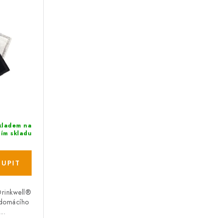
kladem na
ním skladu
 Drinkwell®
 domácího
..