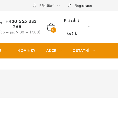
Věrnostní slevy
Přihlášení
Registrace
Prázdný
+420 555 333
265
NÁKUPNÍ
(po – pá: 9:00 – 17:00)
košík
KOŠÍK
E
NOVINKY
AKCE
OSTATNÍ
PETL