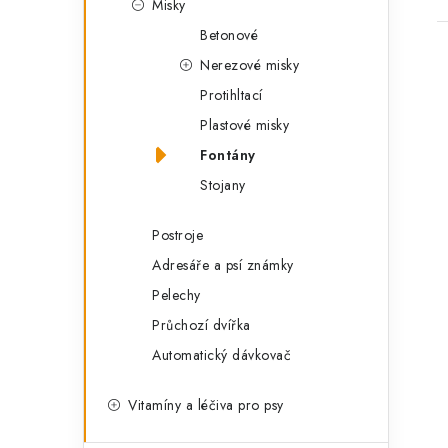
Misky
Betonové
Nerezové misky
Protihltací
Plastové misky
Fontány
l
Stojany
Postroje
Adresáře a psí známky
Pelechy
í
Průchozí dvířka
Automatický dávkovač
r
Vitamíny a léčiva pro psy