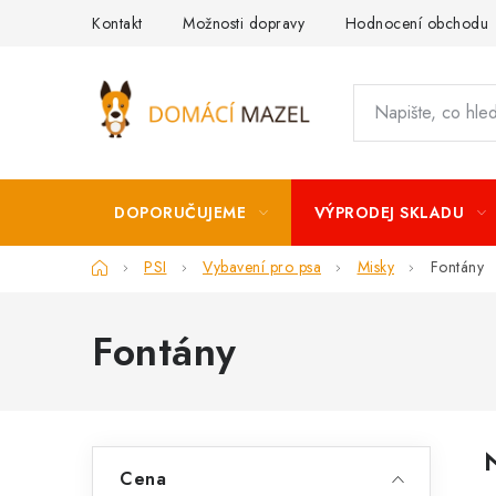
Přejít
Kontakt
Možnosti dopravy
Hodnocení obchodu
na
obsah
DOPORUČUJEME
VÝPRODEJ SKLADU
Domů
PSI
Vybavení pro psa
Misky
Fontány
Fontány
P
Cena