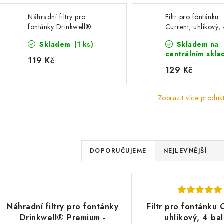
Náhradní filtry pro
Filtr pro fontánku
fontánky Drinkwell®
Current, uhlíkový,
Premium - uhlíkové (3-
balení
Skladem
(1 ks)
Skladem na
balení)
centrálním skla
119 Kč
129 Kč
Zobrazit více produk
Ř
DOPORUČUJEME
NEJLEVNĚJŠÍ
a
z
V
e
Náhradní filtry pro fontánky
Filtr pro fontánku 
ý
Drinkwell® Premium -
uhlíkový, 4 bal