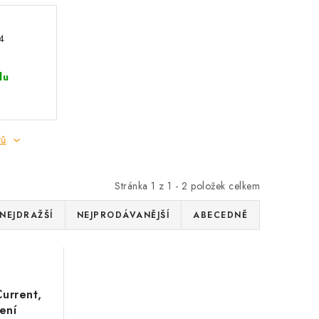
 4
du
tů
Stránka
1
z
1
-
2
položek celkem
NEJDRAŽŠÍ
NEJPRODÁVANĚJŠÍ
ABECEDNĚ
Current,
ení