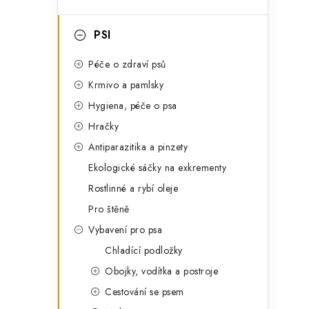
g
l
o
i
PSI
r
i
Péče o zdraví psů
e
Krmivo a pamlsky
Hygiena, péče o psa
Hračky
Antiparazitika a pinzety
Ekologické sáčky na exkrementy
Rostlinné a rybí oleje
Pro štěně
Vybavení pro psa
t
Chladící podložky
Obojky, vodítka a postroje
Cestování se psem