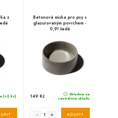
tka z
Betonová miska pro psy s
šedá
glazurovaným povrchem -
0,9l šedá
Skladem na
149 Kč
(>2 ks)
m
centrálním skladu