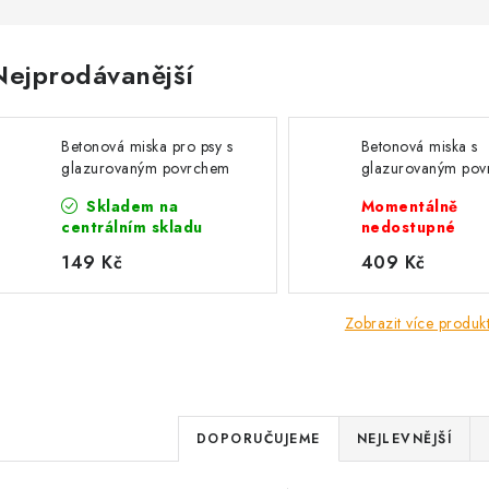
Nejprodávanější
Betonová miska pro psy s
Betonová miska s
glazurovaným povrchem
glazurovaným po
- 0,9l šedá
- 3,5l šedá
Skladem na
Momentálně
centrálním skladu
nedostupné
149 Kč
409 Kč
Zobrazit více produk
Ř
DOPORUČUJEME
NEJLEVNĚJŠÍ
a