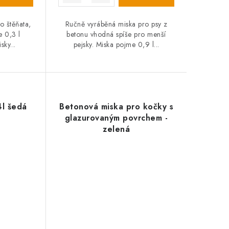
o štěňata,
Ručně vyráběná miska pro psy z
e 0,3 l
betonu vhodná spíše pro menší
ky...
pejsky. Miska pojme 0,9 l...
4l šedá
Betonová miska pro kočky s
glazurovaným povrchem -
zelená