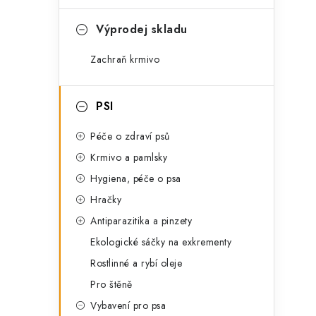
a
a
t
n
Výprodej skladu
e
e
Zachraň krmivo
g
l
o
i
PSI
r
i
Péče o zdraví psů
e
Krmivo a pamlsky
Hygiena, péče o psa
Hračky
Antiparazitika a pinzety
Ekologické sáčky na exkrementy
Rostlinné a rybí oleje
Pro štěně
Vybavení pro psa