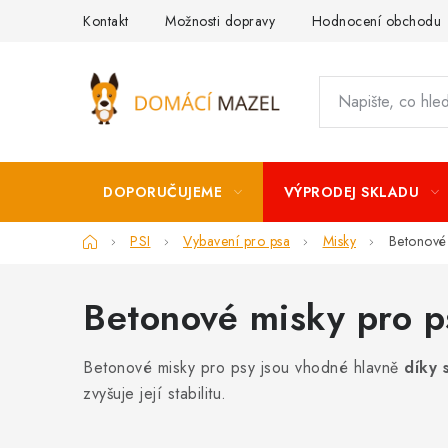
Přejít
Kontakt
Možnosti dopravy
Hodnocení obchodu
na
obsah
DOPORUČUJEME
VÝPRODEJ SKLADU
Domů
PSI
Vybavení pro psa
Misky
Betonové
Betonové misky pro p
Betonové misky pro psy jsou vhodné hlavně
díky 
zvyšuje její stabilitu.