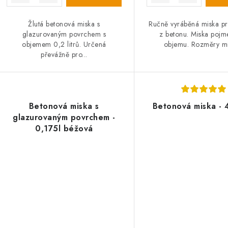
ů
Žlutá betonová miska s
Ručně vyráběná miska pr
glazurovaným povrchem s
z betonu. Miska pojm
objemem 0,2 litrů. Určená
objemu. Rozměry mis
převážně pro...
Betonová miska s
Betonová miska - 
glazurovaným povrchem -
0,175l béžová