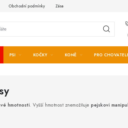
Obchodní podmínky
Zásady zpracování osobních údajů
PSI
KOČKY
KONĚ
PRO CHOVATEL
sy
své hmotnosti
. Vyšší hmotnost znemožňuje
pejskovi manipu