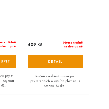
omentálně
Momentálně
409 Kč
edostupné
nedostupné
ro psy z
Ručně vyráběná miska pro
 l objemu.
psy středních a větších plemen, z
 Ø...
betonu. Miska...