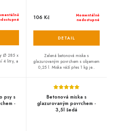
omentálně
Momentálně
106 Kč
edostupné
nedostupné
ry Ø 285 x
Zelená betonová miska s
4 litry, a
glazurovaným povrchem s objemem
0,25 l. Miska váží přes 1 kg je...
o psy s
Betonová miska s
rchem -
glazurovaným povrchem -
3,5l šedá