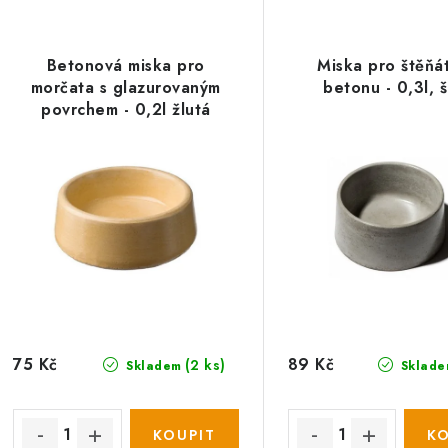
z
V
e
Betonová miska pro
Miska pro štěňá
ý
morčata s glazurovaným
betonu - 0,3l, 
n
p
povrchem - 0,2l žlutá
í
p
s
r
p
o
r
d
o
u
d
k
75 Kč
89 Kč
(2 ks)
Skladem
Sklade
u
t
k
ů