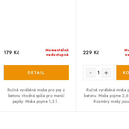
Momentálně
M
179 Kč
229 Kč
nedostupné
n
Ručně vyráběná miska pro psy z
Ručně vyráběná miska p
betonu vhodná spíše pro menší
betonu. Miska pojme 2,6
pejsky. Miska pojme 1,3 l...
Rozměry misky jsou