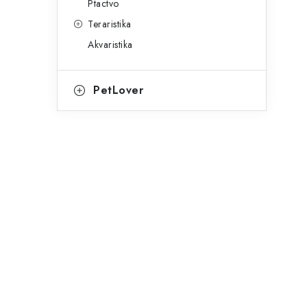
Ptactvo
Teraristika
Akvaristika
l
PetLover
í
r