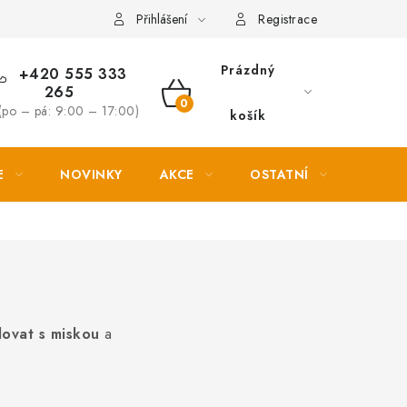
Věrnostní slevy
Přihlášení
Registrace
Prázdný
+420 555 333
265
NÁKUPNÍ
(po – pá: 9:00 – 17:00)
košík
KOŠÍK
E
NOVINKY
AKCE
OSTATNÍ
PETL
lovat s miskou
a