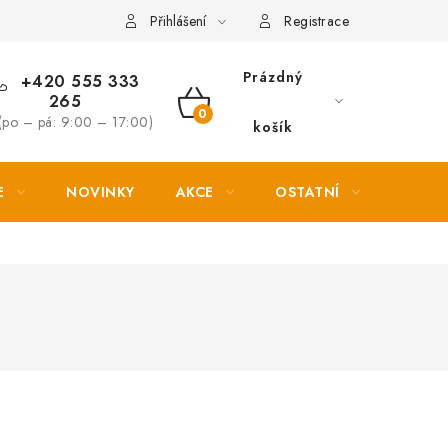
Věrnostní slevy
Přihlášení
Registrace
Prázdný
+420 555 333
265
NÁKUPNÍ
(po – pá: 9:00 – 17:00)
košík
KOŠÍK
E
NOVINKY
AKCE
OSTATNÍ
PETL