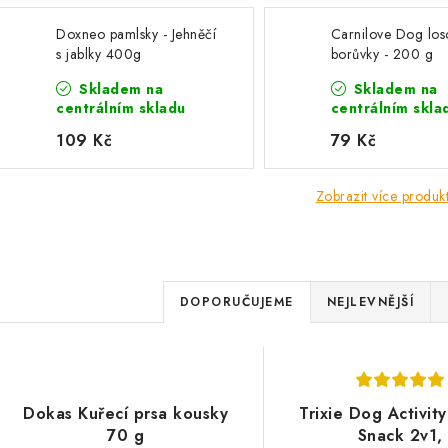
Doxneo pamlsky - Jehněčí
Carnilove Dog los
s jablky 400g
borůvky - 200 g
Skladem na
Skladem na
centrálním skladu
centrálním skla
109 Kč
79 Kč
Zobrazit více produk
Ř
DOPORUČUJEME
NEJLEVNĚJŠÍ
a
z
V
e
Dokas Kuřecí prsa kousky
Trixie Dog Activit
ý
70 g
Snack 2v1,