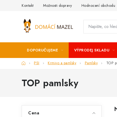
Přejít
Kontakt
Možnosti dopravy
Hodnocení obchodu
na
obsah
DOPORUČUJEME
VÝPRODEJ SKLADU
Domů
PSI
Krmivo a pamlsky
Pamlsky
TOP p
TOP pamlsky
P
Cena