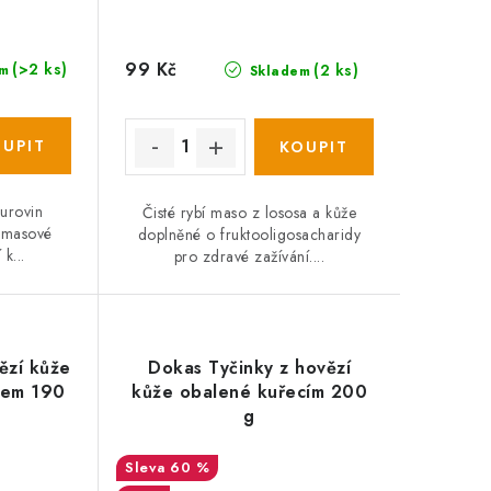
99 Kč
(>2 ks)
(2 ks)
m
Skladem
surovin
Čisté rybí maso z lososa a kůže
í masové
doplněné o fruktooligosacharidy
 k...
pro zdravé zažívání....
ězí kůže
Dokas Tyčinky z hovězí
sem 190
kůže obalené kuřecím 200
g
60 %