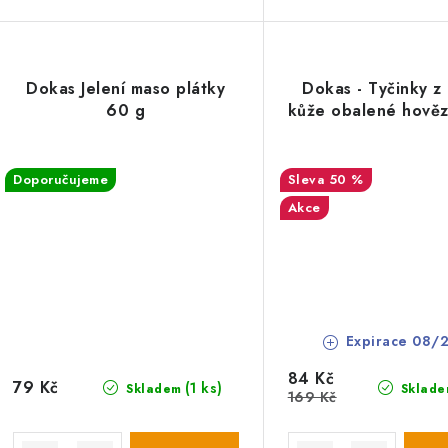
Dokas Jelení maso plátky
Dokas - Tyčinky z
60 g
kůže obalené hově
Doporučujeme
50 %
Akce
Expirace 08/
84 Kč
79 Kč
(1 ks)
Skladem
Sklade
169 Kč