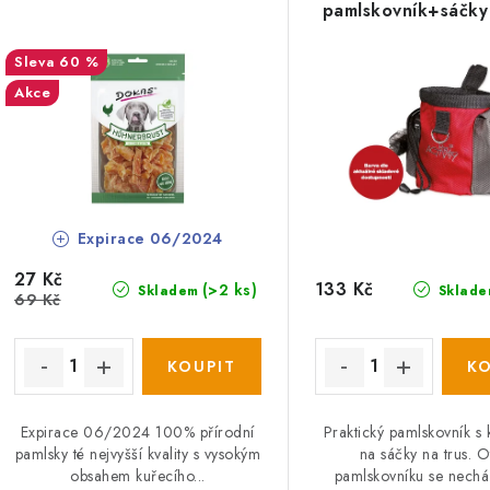
n
p
pamlskovník+sáčky 
í
60 %
p
s
Akce
r
p
o
r
d
o
Expirace 06/2024
u
d
27 Kč
k
133 Kč
(>2 ks)
Skladem
Sklade
u
69 Kč
t
k
ů
ů
Expirace 06/2024 100% přírodní
Praktický pamlskovník s
pamlsky té nejvyšší kvality s vysokým
na sáčky na trus. O
obsahem kuřecího...
pamlskovníku se nechá 