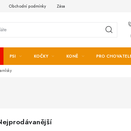
Obchodní podmínky
Zásady zpracování osobních údajů
PSI
KOČKY
KONĚ
PRO CHOVATEL
amlsky
Nejprodávanější