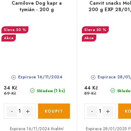
Carnilove Dog kapr a
Canvit snacks Mobi
tymián - 200 g
200 g EXP 28/0
50 %
50 %
Akce
Akce
Expirace 16/11/2024
Expirace 28/01
34 Kč
44 Kč
(1 ks)
Skladem
Sklade
69 Kč
89 Kč
Expirace 16/11/2024 Kvalitní
Expirace 28/01/2025 