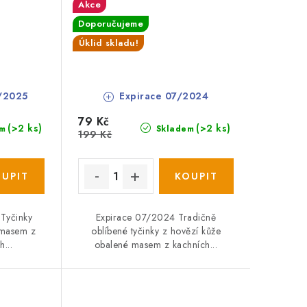
Akce
Doporučujeme
Úklid skladu!
/2025
Expirace 07/2024
79 Kč
(>2 ks)
(>2 ks)
m
Skladem
199 Kč
Tyčinky
Expirace 07/2024 Tradičně
 masem z
oblíbené tyčinky z hovězí kůže
h...
obalené masem z kachních...