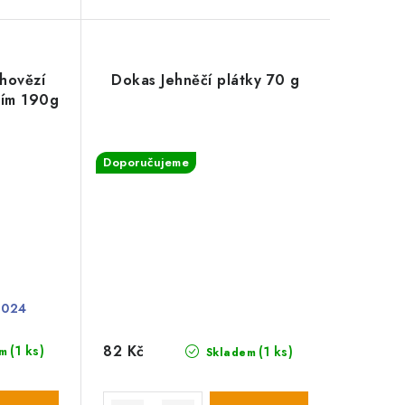
 hovězí
Dokas Jehněčí plátky 70 g
zím 190g
Doporučujeme
2024
82 Kč
(1 ks)
(1 ks)
m
Skladem