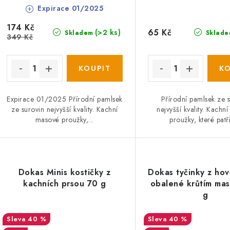
Expirace 01/2025
174 Kč
65 Kč
(>2 ks)
Skladem
Sklade
349 Kč
Expirace 01/2025 Přírodní pamlsek
Přírodní pamlsek ze 
ze surovin nejvyšší kvality. Kachní
nejvyšší kvality. Kachn
masové proužky,...
proužky, které patří
Dokas Minis kostičky z
Dokas tyčinky z hov
kachních prsou 70 g
obalené krůtím ma
g
40 %
40 %