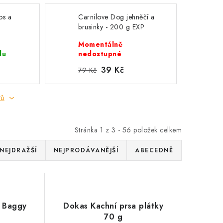
os a
Carnilove Dog jehněčí a
brusinky - 200 g EXP
Momentálně
du
nedostupné
39 Kč
79 Kč
tů
Stránka
1
z
3
-
56
položek celkem
NEJDRAŽŠÍ
NEJPRODÁVANĚJŠÍ
ABECEDNĚ
y Baggy
Dokas Kachní prsa plátky
70 g