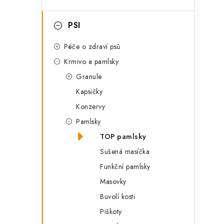
g
l
o
i
PSI
r
i
Péče o zdraví psů
e
Krmivo a pamlsky
Granule
Kapsičky
Konzervy
Pamlsky
TOP pamlsky
Sušená masíčka
Funkční pamlsky
t
Masovky
Buvolí kosti
Piškoty