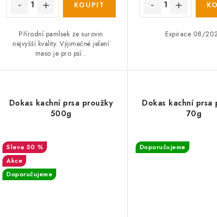
Přírodní pamlsek ze surovin
Expirace 08/20
nejvyšší kvality. Výjimečné jelení
maso je pro psí...
Dokas kachní prsa proužky
Dokas kachní prsa 
500g
70g
50 %
Doporučujeme
Akce
Doporučujeme