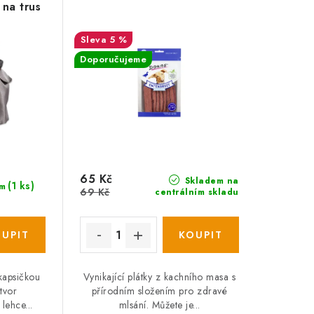
na trus
5 %
Doporučujeme
65 Kč
Skladem na
(1 ks)
m
69 Kč
centrálním skladu
 kapsičkou
Vynikající plátky z kachního masa s
tvor
přírodním složením pro zdravé
lehce...
mlsání. Můžete je...