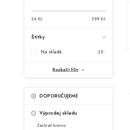
o
s
26
Kč
299
Kč
t
r
Štítky
a
Na skladě
29
n
n
Rozbalit filtr
í
p
K
Přeskočit
DOPORUČUJEME
kategorie
a
a
t
n
Výprodej skladu
e
e
Zachraň krmivo