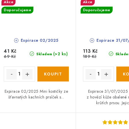
Akce
Akce
Doporučujeme
Doporučujeme
Expirace 02/2025
Expirace 31/07
41 Kč
113 Kč
(>2 ks)
Skladem
Sklade
69 Kč
189 Kč
Expirace 02/2025 Mini kostičky ze
Expirace 31/07/2025 
šťavnatých kachních prsíček s...
z hovězí kůže obalené
krůtích prsou. Jejic