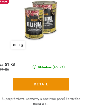
Akce
800 g
51 Kč
od
(>2 ks)
Skladem
59 Kč
Superprémiové konzervy s poctivou porcí čerstvého
masa a s...