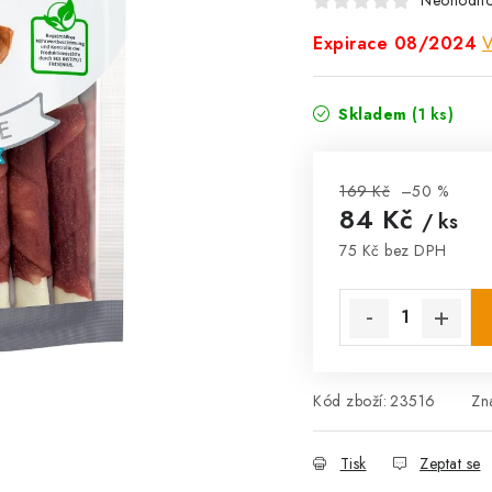
Neohodn
Expirace 08/2024
V
Skladem
(1 ks)
169 Kč
–50 %
84 Kč
/ ks
75 Kč bez DPH
Měrná cena:
Kód zboží:
23516
Zn
Tisk
Zeptat se