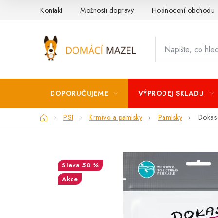
Přejít
Kontakt
Možnosti dopravy
Hodnocení obchodu
na
obsah
DOPORUČUJEME
VÝPRODEJ SKLADU
Domů
PSI
Krmivo a pamlsky
Pamlsky
Dokas 
50 %
Akce