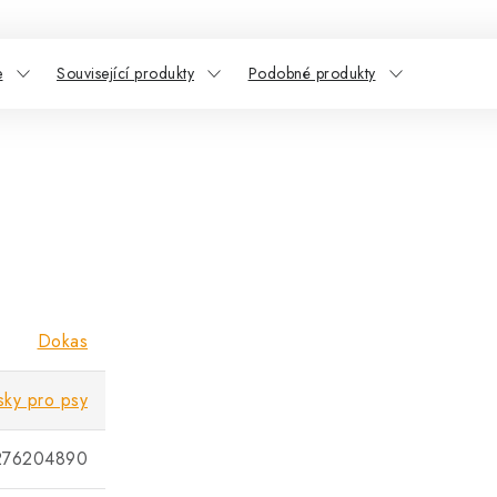
e
Související produkty
Podobné produkty
Dokas
sky pro psy
276204890