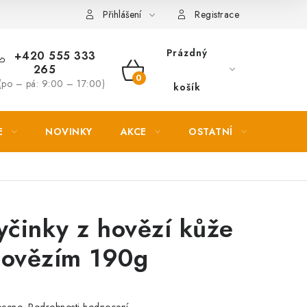
Věrnostní slevy
Přihlášení
Registrace
Prázdný
+420 555 333
265
NÁKUPNÍ
(po – pá: 9:00 – 17:00)
košík
KOŠÍK
E
NOVINKY
AKCE
OSTATNÍ
PETL
yčinky z hovězí kůže
hovězím 190g
Podrobnosti hodnocení