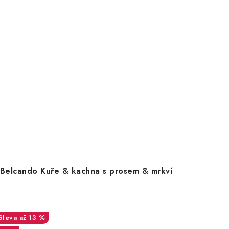
Belcando Kuře & kachna s prosem & mrkví
až 13 %