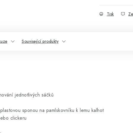
Tisk
Ze
kuze
Související produkty
ahování jednotlivých sáčků
 plastovou sponou na pamlskovníku k lemu kalhot
 nebo clickeru