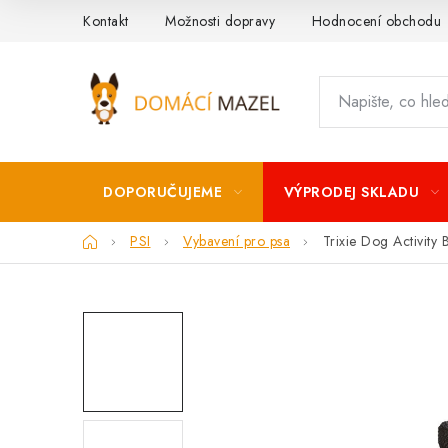
Přejít
Kontakt
Možnosti dopravy
Hodnocení obchodu
na
obsah
DOPORUČUJEME
VÝPRODEJ SKLADU
Domů
PSI
Vybavení pro psa
Trixie Dog Activity