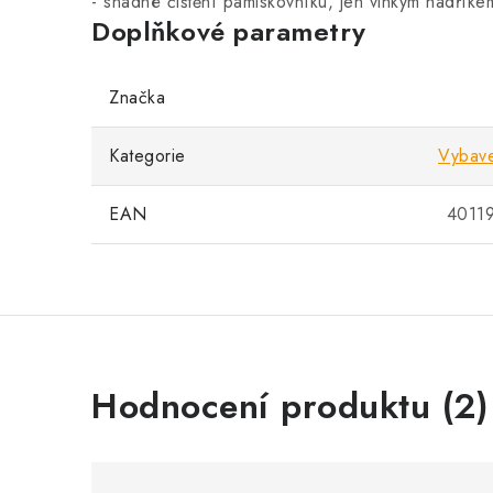
- snadné čištění pamlskovníku, jen vlhkým hadřík
Doplňkové parametry
Značka
Kategorie
Vybave
EAN
4011
V
Hodnocení produktu (2)
ý
p