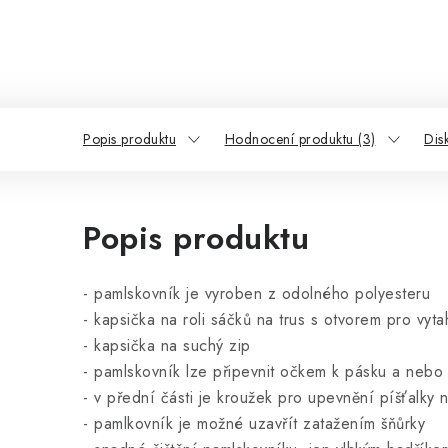
Popis produktu
Hodnocení produktu (3)
Dis
Popis produktu
- pamlskovník je vyroben z odolného polyesteru
- kapsička na roli sáčků na trus s otvorem pro vyt
- kapsička na suchý zip
- pamlskovník lze připevnit očkem k pásku a nebo
- v přední části je kroužek pro upevnění píšťalky
- pamlkovník je možné uzavřít zatažením šňůrky