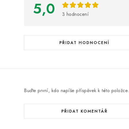
i
5,0
s
3 hodnocení
h
o
d
PŘIDAT HODNOCENÍ
n
o
c
e
n
Buďte první, kdo napíše příspěvek k této položce
í
PŘIDAT KOMENTÁŘ