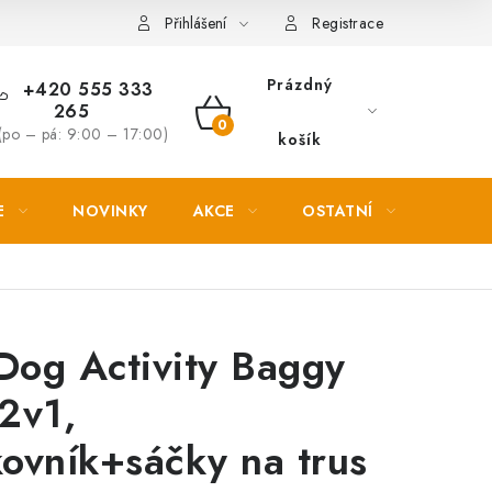
Věrnostní slevy
Přihlášení
Registrace
Prázdný
+420 555 333
265
NÁKUPNÍ
(po – pá: 9:00 – 17:00)
košík
KOŠÍK
E
NOVINKY
AKCE
OSTATNÍ
PETL
 Dog Activity Baggy
2v1,
ovník+sáčky na trus