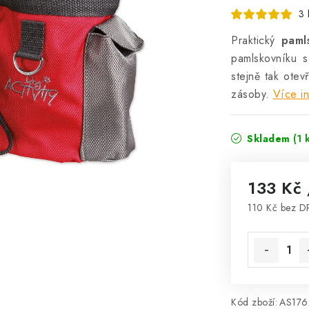
3 
Praktický
paml
pamlskovníku s
stejně tak otevř
zásoby.
Více i
Skladem
(1 
133 Kč
110 Kč bez 
Měrná cena
Kód zboží:
AS176