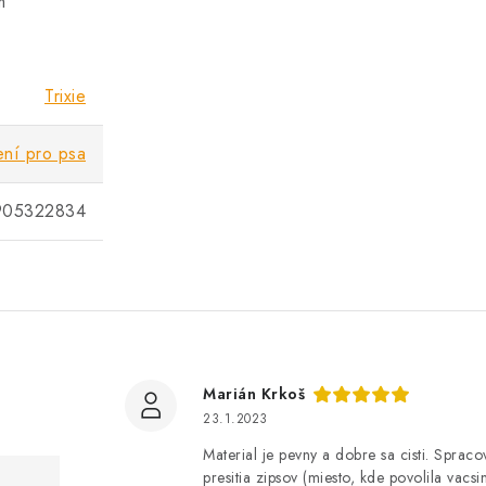
em
Trixie
ní pro psa
905322834
Marián Krkoš
23.1.2023
Material je pevny a dobre sa cisti. Sprac
presitia zipsov (miesto, kde povolila vacs