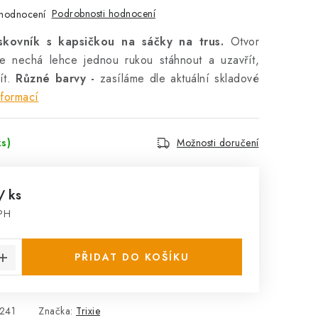
Podrobnosti hodnocení
hodnocení
skovník s kapsičkou na sáčky na trus.
Otvor
e nechá lehce jednou rukou stáhnout a uzavřít,
ít.
Různé barvy
-
zasíláme dle aktuální skladové
nformací
ks)
Možnosti doručení
/ ks
DPH
:
PŘIDAT DO KOŠÍKU
241
Značka:
Trixie