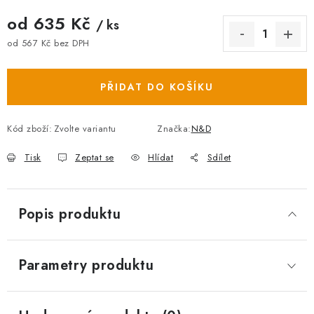
od
635 Kč
/ ks
od
567 Kč
bez DPH
Měrná cena:
PŘIDAT DO KOŠÍKU
Kód zboží:
Zvolte variantu
Značka:
N&D
Tisk
Zeptat se
Hlídat
Sdílet
Popis produktu
Parametry produktu