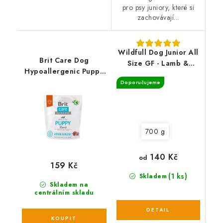
pro psy juniory, které si
zachovávají...
Wildfull Dog Junior All
Brit Care Dog
Size GF - Lamb &
Hypoallergenic Puppy
Pumpkin
1 kg
Doporučujeme
700 g
140 Kč
od
159 Kč
(1 ks)
Skladem
Skladem na
centrálním skladu