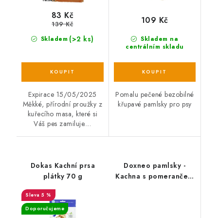
83 Kč
109 Kč
139 Kč
(>2 ks)
Skladem
Skladem na
centrálním skladu
Expirace 15/05/2025
Pomalu pečené bezobilné
Měkké, přírodní proužky z
křupavé pamlsky pro psy
kuřecího masa, které si
Váš pes zamiluje....
Dokas Kachní prsa
Doxneo pamlsky -
plátky 70 g
Kachna s pomerančem
400g
5 %
Doporučujeme