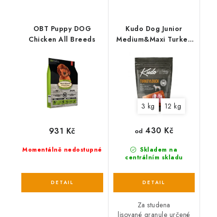
OBT Puppy DOG
Kudo Dog Junior
Chicken All Breeds
Medium&Maxi Turkey
& Duck
3 kg
12 kg
430 Kč
931 Kč
od
Momentálně nedostupné
Skladem na
centrálním skladu
Za studena
lisované granule určené