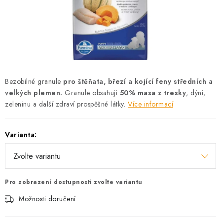
AKCE
OSTATNÍ
PETLOVER
HODNOCENÍ OBCHODU
Bezobilné granule
pro štěňata, březí a kojící feny středních a
velkých plemen.
Granule obsahuji
50% masa z tresky
, dýni,
DOPRAVA PO OSTRAVĚ, HLUČÍNĚ A OKOLÍ
zeleninu a další zdraví prospěšné látky.
Více informací
Kontakt
Možnosti dopravy
Hodnocení obchodu
Varianta:
Obchodní podmínky
Zásady zpracování osobních údajů
Věrnostní slevy
Pro zobrazení dostupnosti zvolte variantu
Možnosti doručení