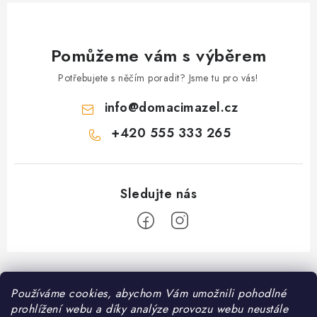
Pomůžeme vám s výběrem
Potřebujete s něčím poradit? Jsme tu pro vás!
info
@
domacimazel.cz
+420 555 333 265
Z
á
Informace pro vás
Používáme cookies, abychom Vám umožnili pohodlné
p
prohlížení webu a díky analýze provozu webu neustále