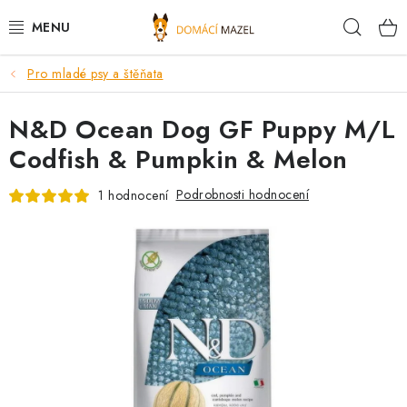
Přejít
Hleda
na
obsah
Pro mladé psy a štěňata
DOPORUČUJEME
N&D Ocean Dog GF Puppy M/L
VÝPRODEJ SKLADU
Codfish & Pumpkin & Melon
PSI
Podrobnosti hodnocení
1 hodnocení
KOČKY
KONĚ
PRO CHOVATELE
NOVINKY