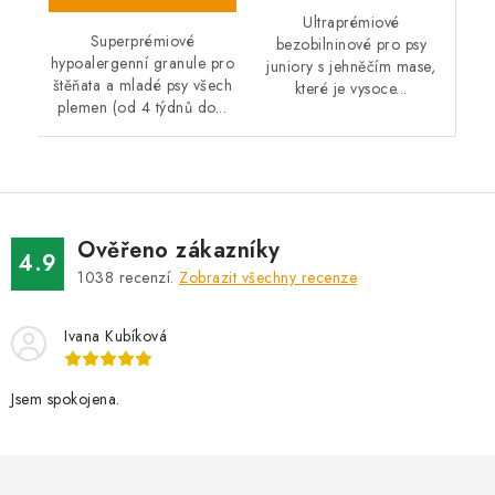
Ultraprémiové
Superprémiové
bezobilninové pro psy
hypoalergenní granule pro
juniory s jehněčím mase,
štěňata a mladé psy všech
které je vysoce...
plemen (od 4 týdnů do...
Ověřeno zákazníky
4.9
1038
recenzí.
Zobrazit všechny recenze
Ivana Kubíková
Jsem spokojena.