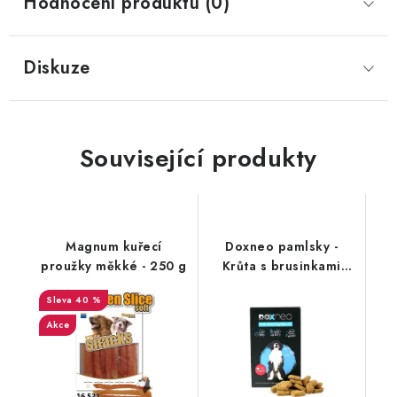
Hodnocení produktu (0)
Diskuze
Související produkty
Magnum kuřecí
Doxneo pamlsky -
proužky měkké - 250 g
Krůta s brusinkami
400g
40 %
Akce