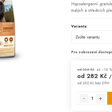
Hypoalergenní granul
malých a středních pl
Varianta:
Pro zobrazení dostupn
od 336 Kč
až –16 %
od
282 Kč
/
od
252 Kč
bez DPH
Měrná cena: