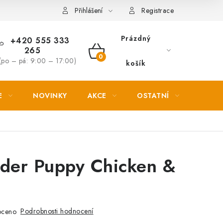
Věrnostní slevy
Přihlášení
Registrace
Prázdný
+420 555 333
265
NÁKUPNÍ
(po – pá: 9:00 – 17:00)
košík
KOŠÍK
E
NOVINKY
AKCE
OSTATNÍ
PETL
eder Puppy Chicken &
Podrobnosti hodnocení
oceno