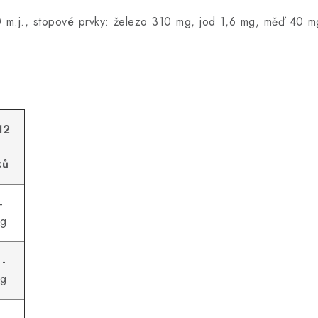
50 m.j., stopové prvky: železo 310 mg, jod 1,6 mg, měď 40 
12
ců
-
 g
 -
 g