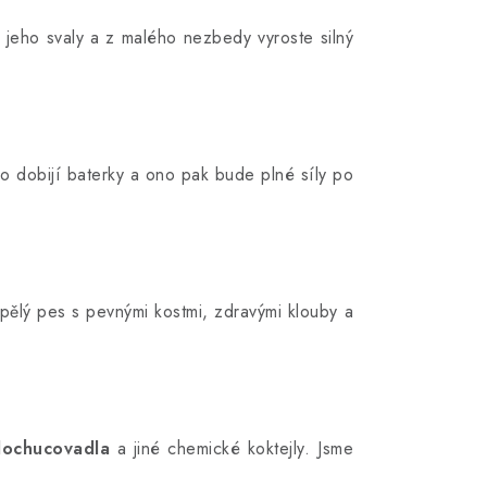
 jeho svaly a z malého nezbedy vyroste silný
o dobijí baterky a ono pak bude plné síly po
ospělý pes s pevnými kostmi, zdravými klouby a
 dochucovadla
a jiné chemické koktejly. Jsme