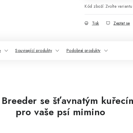
Kód zboží:
Zvolte variantu
Tisk
Zeptat se
e
Související produkty
Podobné produkty
 Breeder se šťavnatým kuřecí
pro vaše psí mimino