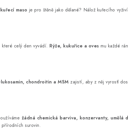
é
kuřecí maso
je pro štěně jako dělané? Nálož kuřecího vyživí
 které celý den vyvádí.
Rýže, kukuřice a oves
mu každé rán
lukosamin, chondroitin a MSM
zajistí, aby z něj vyrostl d
epoužíváme
žádná chemická barviva, konzervanty, umělá
ě přírodních surovin.