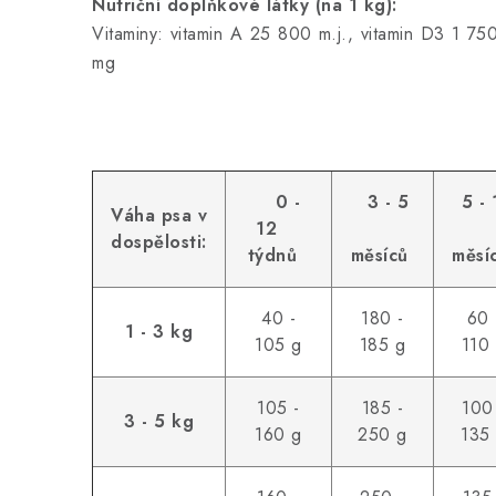
Nutriční doplňkové látky (na 1 kg):
Vitaminy: vitamin A 25 800 m.j., vitamin D3 1 7
mg
0 -
3 - 5
5 - 
Váha psa v
12
dospělosti:
týdnů
měsíců
měsí
40 -
180 -
60 
1 - 3 kg
105 g
185 g
110
105 -
185 -
100
3 - 5 kg
160 g
250 g
135