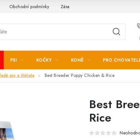
Obchodní podmínky
Zásady zpracování osobních údajů
PSI
KOČKY
KONĚ
PRO CHOVATEL
adé psy a štěňata
Best Breeder Puppy Chicken & Rice
Best Bre
Rice
Neohodn