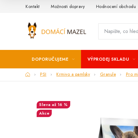
Přejít
Kontakt
Možnosti dopravy
Hodnocení obchodu
na
obsah
DOPORUČUJEME
VÝPRODEJ SKLADU
Domů
PSI
Krmivo a pamlsky
Granule
Pro ml
až 16 %
Akce