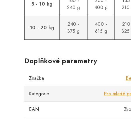
160 -
250 -
135
5 - 10 kg
240 g
400 g
210
240 -
400 -
210
10 - 20 kg
375 g
615 g
325
Doplňkové parametry
Značka
Be
Kategorie
Pro mladé ps
EAN
Zvo