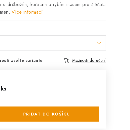
e s drůbežím, kuřecím a rybím masem pro štěňata
emen.
Více informací
osti zvolte variantu
Možnosti doručení
 ks
PŘIDAT DO KOŠÍKU