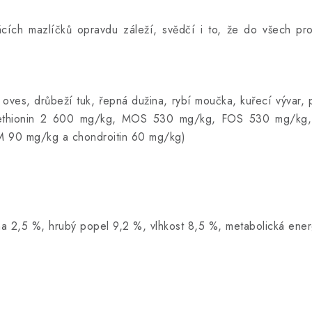
ch mazlíčků opravdu záleží, svědčí i to, že do všech produ
ves, drůbeží tuk, řepná dužina, rybí moučka, kuřecí vývar, p
L-methionin 2 600 mg/kg, MOS 530 mg/kg, FOS 530 mg/kg, 
M 90 mg/kg a chondroitin 60 mg/kg)
ina 2,5 %, hrubý popel 9,2 %, vlhkost 8,5 %, metabolická e