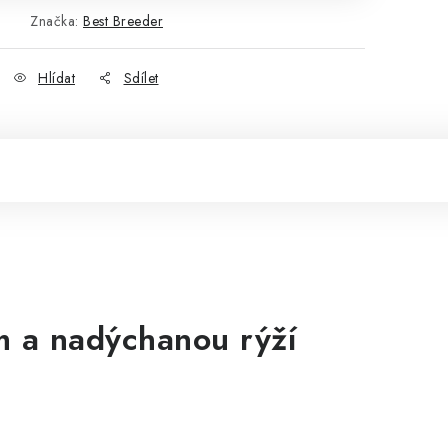
Značka:
Best Breeder
Hlídat
Sdílet
m a nadýchanou rýží