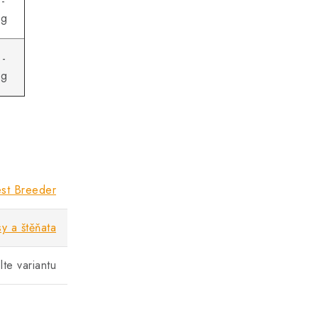
 -
 g
 -
 g
st Breeder
y a štěňata
lte variantu