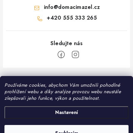
info
@
domacimazel.cz
+420 555 333 265
Z
á
Informace pro vás
Používáme cookies, abychom Vám umožnili pohodlné
p
prohlížení webu a díky analýze provozu webu neustále
a
Kontakt
zlepšovali jeho funkce, výkon a použitelnost.
❤️ Oblíbené kategorie
t
Možnosti dopravy
í
Granule pro psy
Nastavení
Facebook
Hodnocení obchodu
Granule pro kočky
Obchodní podmínky