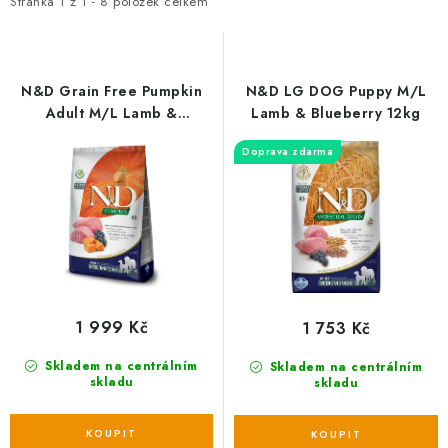
i
e
AKCE
Stránka
1
z
1
-
8
položek celkem
s
n
OSTATNÍ
p
í
r
p
N&D Grain Free Pumpkin
N&D LG DOG Puppy M/L
PETLOVER
o
r
Adult M/L Lamb &
Lamb & Blueberry 12kg
Blueberry 12 kg
d
o
Doprava zdarma
HODNOCENÍ OBCHODU
u
d
k
u
DOPRAVA PO OSTRAVĚ, HLUČÍNĚ A OKOLÍ
t
k
ů
t
Kontakt
Možnosti dopravy
Hodnocení obchodu
ů
Obchodní podmínky
Zásady zpracování osobních údajů
1 999 Kč
1 753 Kč
Věrnostní slevy
Skladem na centrálním
Skladem na centrálním
skladu
skladu