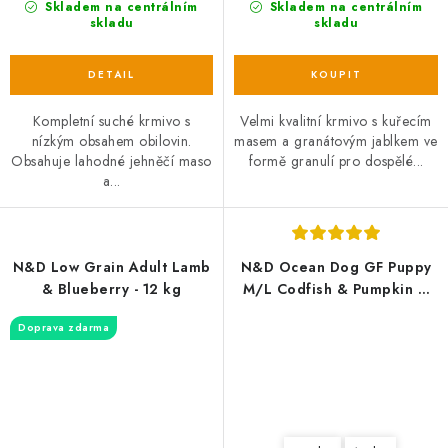
Skladem na centrálním
Skladem na centrálním
skladu
skladu
Kompletní suché krmivo s
Velmi kvalitní krmivo s kuřecím
nízkým obsahem obilovin.
masem a granátovým jablkem ve
Obsahuje lahodné jehněčí maso
formě granulí pro dospělé...
a...
N&D Low Grain Adult Lamb
N&D Ocean Dog GF Puppy
& Blueberry - 12 kg
M/L Codfish & Pumpkin &
Melon
Doprava zdarma