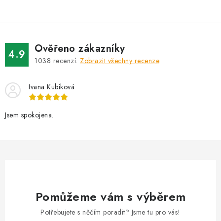
v
l
á
d
Ověřeno zákazníky
a
4.9
1038
recenzí.
Zobrazit všechny recenze
c
í
Ivana Kubíková
p
r
v
Jsem spokojena.
k
y
v
ý
p
i
Pomůžeme vám s výběrem
s
Potřebujete s něčím poradit? Jsme tu pro vás!
u