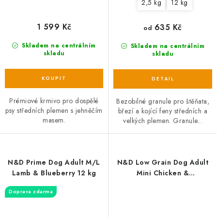
2,5 kg
12 kg
1 599 Kč
635 Kč
od
Skladem na centrálním
Skladem na centrálním
skladu
skladu
Prémiové krmivo pro dospělé
Bezobilné granule pro štěňata,
psy středních plemen s jehněčím
březí a kojící feny středních a
masem.
velkých plemen. Granule...
N&D Prime Dog Adult M/L
N&D Low Grain Dog Adult
Lamb & Blueberry 12 kg
Mini Chicken &
Pomegranate
Doprava zdarma