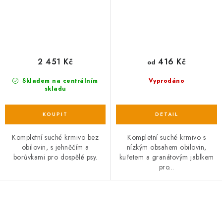
2 451 Kč
416 Kč
od
Skladem na centrálním
Vyprodáno
skladu
Kompletní suché krmivo bez
Kompletní suché krmivo s
obilovin, s jehněčím a
nízkým obsahem obilovin,
borůvkami pro dospělé psy.
kuřetem a granátovým jablkem
pro...
O