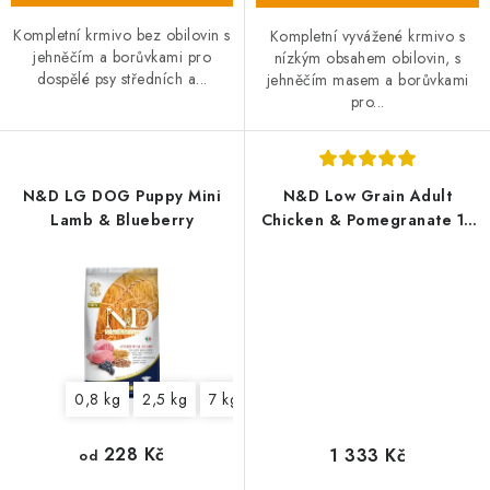
Kompletní krmivo bez obilovin s
Kompletní vyvážené krmivo s
jehněčím a borůvkami pro
nízkým obsahem obilovin, s
dospělé psy středních a...
jehněčím masem a borůvkami
pro...
N&D LG DOG Puppy Mini
N&D Low Grain Adult
Lamb & Blueberry
Chicken & Pomegranate 12
kg
0,8 kg
2,5 kg
7 kg
228 Kč
1 333 Kč
od