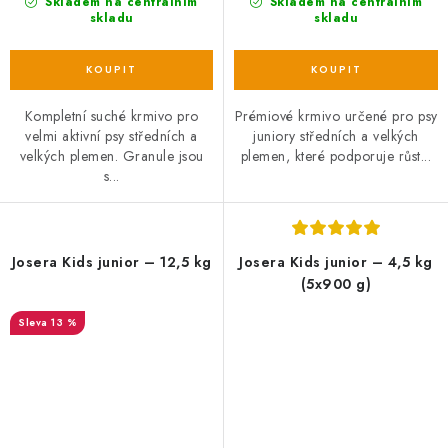
Skladem na centrálním
Skladem na centrálním
skladu
skladu
Kompletní suché krmivo pro
Prémiové krmivo určené pro psy
velmi aktivní psy středních a
juniory středních a velkých
velkých plemen. Granule jsou
plemen, které podporuje růst...
s...
Josera Kids junior – 12,5 kg
Josera Kids junior – 4,5 kg
(5x900 g)
13 %