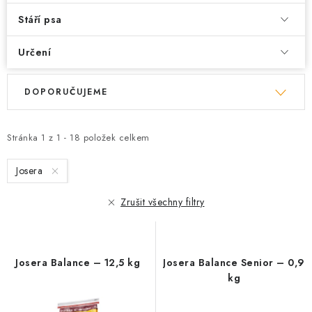
Stáří psa
Určení
V
Ř
DOPORUČUJEME
ý
a
p
z
i
e
Stránka
1
z
1
-
18
položek celkem
s
n
Josera
p
í
r
p
Zrušit všechny filtry
o
r
d
o
u
d
Josera Balance – 12,5 kg
Josera Balance Senior – 0,9
k
u
kg
t
k