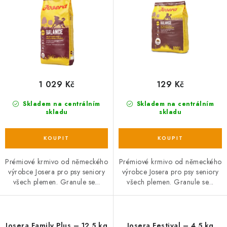
ů
t
ů
1 029 Kč
129 Kč
Skladem na centrálním
Skladem na centrálním
skladu
skladu
Prémiové krmivo od německého
Prémiové krmivo od německého
výrobce Josera pro psy seniory
výrobce Josera pro psy seniory
všech plemen. Granule se...
všech plemen. Granule se...
Josera Family Plus – 12,5 kg
Josera Festival – 4,5 kg