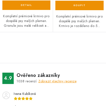
Kompletní prémiové krmivo pro
Kompletní prémiové krmivo pro
dospělé psy malých plemen.
dospělé psy malých plemen.
Granule jsou malé velikosti a...
Krmivo je rozděleno do 5...
O
v
l
á
d
Ověřeno zákazníky
a
4.9
1038
recenzí.
Zobrazit všechny recenze
c
í
Ivana Kubíková
p
r