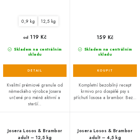
0,9 kg
12,5 kg
119 Kč
159 Kč
od
Skladem na centrálním
Skladem na centrálním
skladu
skladu
Kvalitní prémiové granule od
Kompletní bezobilný recept
německého výrobce Josera
krmivo pro dospělé psy s
určené pro méně aktivní a
příchutí lososa a brambor. Bez...
starší...
Josera Losos & Brambor
Josera Losos & Brambor
adult – 12,5 kg
adult – 4,5 kg