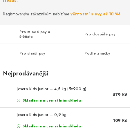
Heads
AKCE
.
Registrovaným zákazníkům nabízíme
věrnostní slevy až 10 %!
OSTATNÍ
PETLOVER
Pro mladé psy a
Pro dospělé psy
štěňata
HODNOCENÍ OBCHODU
Pro starší psy
Podle značky
DOPRAVA PO OSTRAVĚ, HLUČÍNĚ A OKOLÍ
Nejprodávanější
Kontakt
Možnosti dopravy
Hodnocení obchodu
Obchodní podmínky
Zásady zpracování osobních údajů
Josera Kids junior – 4,5 kg (5x900 g)
579 Kč
Věrnostní slevy
Skladem na centrálním skladu
Josera Kids junior – 0,9 kg
109 Kč
Skladem na centrálním skladu