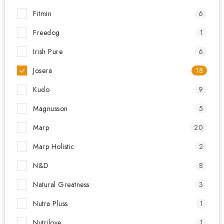
Fitmin
6
Freedog
1
Irish Pure
6
Josera
18
Kudo
9
Magnusson
5
Marp
20
Marp Holistic
2
N&D
8
Natural Greatness
3
Nutra Pluss
1
Nutrilove
1