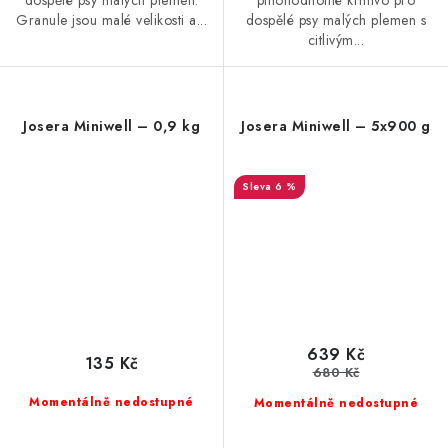
plnohodnotné krmivo pro
Granule jsou malé velikosti a...
dospělé psy malých plemen s
citlivým...
Josera Miniwell – 0,9 kg
Josera Miniwell – 5x900 g
6 %
639 Kč
135 Kč
680 Kč
Momentálně nedostupné
Momentálně nedostupné