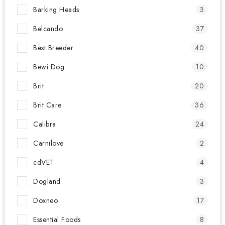
Barking Heads
3
Belcando
37
Best Breeder
40
Bewi Dog
10
Brit
20
Brit Care
36
Calibra
24
Carnilove
2
cdVET
4
Dogland
3
Doxneo
17
Essential Foods
8