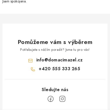
v
Jsem spokojena.
k
y
v
ý
p
i
Pomůžeme vám s výběrem
s
Potřebujete s něčím poradit? Jsme tu pro vás!
u
info
@
domacimazel.cz
+420 555 333 265