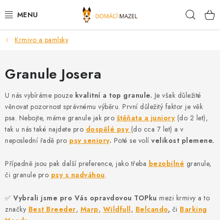
Přejít
Hleda
na
obsah
Krmivo a pamlsky
DOPORUČUJEME
VÝPRODEJ SKLADU
Granule Josera
PSI
U nás vybíráme pouze
kvalitní a top granule.
Je však důležité
věnovat pozornost správnému výběru. První důležitý faktor je věk
psa. Nebojte, máme granule jak pro
štěňata a juniory
(do 2 let),
KOČKY
tak u nás také najdete pro
dospělé psy
(do cca 7 let) a v
neposlední řadě pro
psy seniory
.
Poté se volí
velikost plemene.
KONĚ
Případně jsou pak další preference, jako třeba
bezobilné
granule,
PRO CHOVATELE
či granule pro
psy s nadváhou
.
NOVINKY
✅
Vybrali jsme pro Vás opravdovou TOPku
mezi krmivy a to
značky
Best Breeder
,
Marp
,
Wildfull
,
Belcando
,
či
Barking