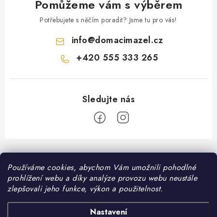
Pomůžeme vám s výběrem
Potřebujete s něčím poradit? Jsme tu pro vás!
info
@
domacimazel.cz
+420 555 333 265
Z
á
Informace pro vás
Používáme cookies, abychom Vám umožnili pohodlné
p
prohlížení webu a díky analýze provozu webu neustále
a
Kontakt
zlepšovali jeho funkce, výkon a použitelnost.
❤️ Oblíbené kategorie
t
Možnosti dopravy
í
Granule pro psy
Nastavení
Facebook