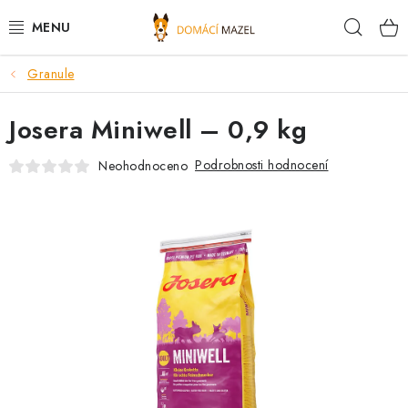
Přejít
Hleda
na
obsah
Granule
DOPORUČUJEME
Josera Miniwell – 0,9 kg
VÝPRODEJ SKLADU
Podrobnosti hodnocení
Neohodnoceno
PSI
KOČKY
KONĚ
PRO CHOVATELE
NOVINKY