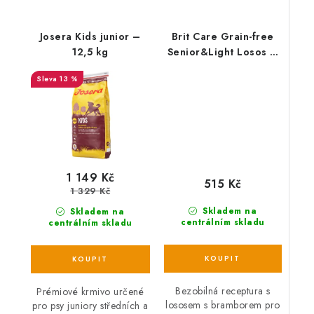
Josera Kids junior –
Brit Care Grain-free
12,5 kg
Senior&Light Losos &
Brambor – 3 kg
13 %
1 149 Kč
515 Kč
1 329 Kč
Skladem na
Skladem na
centrálním skladu
centrálním skladu
Bezobilná receptura s
Prémiové krmivo určené
lososem s bramborem pro
pro psy juniory středních a