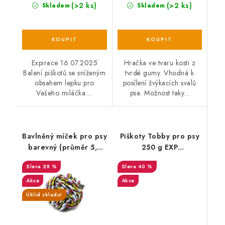
(>2 ks)
(>2 ks)
Skladem
Skladem
Expirace 16.07.2025
Hračka ve tvaru kosti z
Balení piškotů se sníženým
tvrdé gumy. Vhodná k
obsahem lepku pro
posílení žvýkacích svalů
Vašeho miláčka....
psa. Možnost taky...
Bavlněný míček pro psy
Piškoty Tobby pro psy
barevný (průměr 5,5
250 g EXP
cm)
08/03/2025
28 %
40 %
Akce
Akce
Úklid skladu!