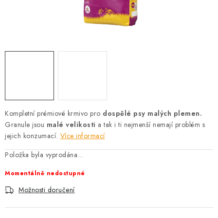
AKCE
OSTATNÍ
PETLOVER
HODNOCENÍ OBCHODU
DOPRAVA PO OSTRAVĚ, HLUČÍNĚ A OKOLÍ
Kompletní prémiové krmivo pro
dospělé psy malých plemen.
Granule jsou
malé velikosti
a tak i ti nejmenší nemají problém s
Kontakt
Možnosti dopravy
Hodnocení obchodu
jejich konzumací.
Více informací
Obchodní podmínky
Zásady zpracování osobních údajů
Položka byla vyprodána…
Věrnostní slevy
Momentálně nedostupné
Možnosti doručení