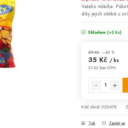
Vašeho miláčka. Piškot
díky jejich oblibě u z
Skladem
(>2 ks)
59 Kč
–40 %
35 Kč
/ ks
31 Kč bez DPH
Měrná cena:
Kód zboží:
020678
Z
Tisk
Zeptat se