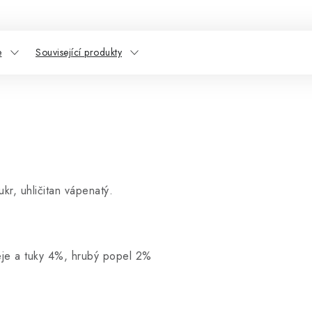
e
Související produkty
kr, uhličitan vápenatý.
eje a tuky 4%, hrubý popel 2%