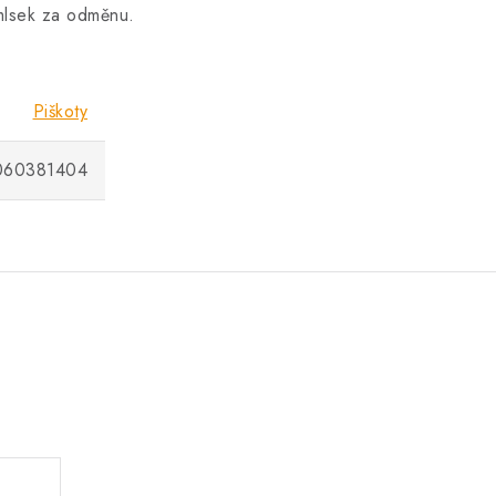
amlsek za odměnu.
Piškoty
060381404
.