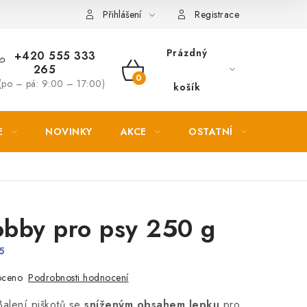
Věrnostní slevy
Přihlášení
Registrace
Prázdný
+420 555 333
265
NÁKUPNÍ
(po – pá: 9:00 – 17:00)
košík
KOŠÍK
E
NOVINKY
AKCE
OSTATNÍ
PETL
obby pro psy 250 g
5
Podrobnosti hodnocení
oceno
alení piškotů se
sníženým obsahem lepku
pro