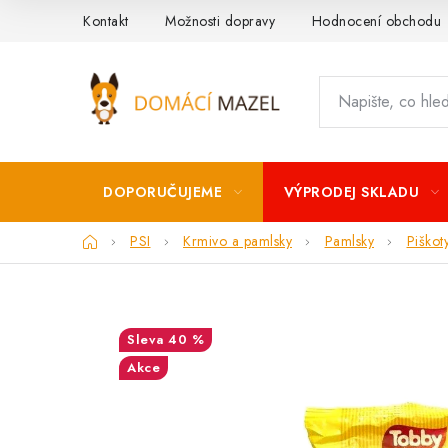
Přejít
Kontakt
Možnosti dopravy
Hodnocení obchodu
na
obsah
DOPORUČUJEME
VÝPRODEJ SKLADU
Domů
PSI
Krmivo a pamlsky
Pamlsky
Piškot
40 %
Akce