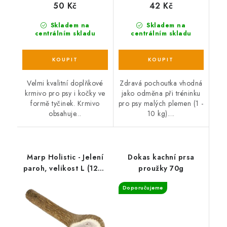
50 Kč
42 Kč
Skladem na
Skladem na
centrálním skladu
centrálním skladu
Velmi kvalitní doplňkové
Zdravá pochoutka vhodná
krmivo pro psy i kočky ve
jako odměna při tréninku
formě tyčinek. Krmivo
pro psy malých plemen (1 -
obsahuje...
10 kg)....
Marp Holistic - Jelení
Dokas kachní prsa
paroh, velikost L (120 -
proužky 70g
160g)
Doporučujeme