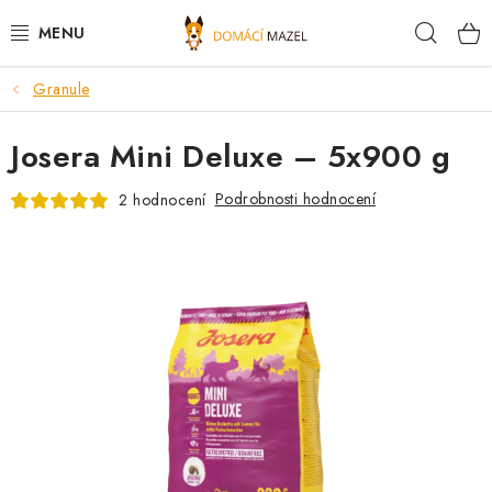
Přejít
Hleda
na
obsah
Granule
DOPORUČUJEME
Josera Mini Deluxe – 5x900 g
VÝPRODEJ SKLADU
Podrobnosti hodnocení
2 hodnocení
PSI
KOČKY
KONĚ
PRO CHOVATELE
NOVINKY