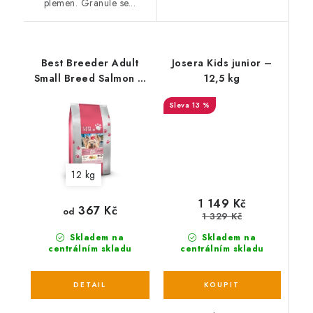
plemen. Granule se...
Best Breeder Adult
Josera Kids junior –
Small Breed Salmon &
12,5 kg
Potato
13 %
12 kg
1 149 Kč
367 Kč
od
1 329 Kč
Skladem na
Skladem na
centrálním skladu
centrálním skladu