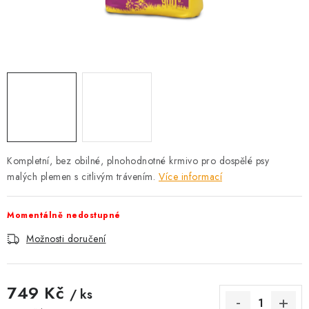
AKCE
OSTATNÍ
PETLOVER
HODNOCENÍ OBCHODU
DOPRAVA PO OSTRAVĚ, HLUČÍNĚ A OKOLÍ
Kompletní, bez obilné, plnohodnotné krmivo pro dospělé psy
malých plemen s citlivým trávením.
Více informací
Kontakt
Možnosti dopravy
Hodnocení obchodu
Obchodní podmínky
Zásady zpracování osobních údajů
Momentálně nedostupné
Věrnostní slevy
Možnosti doručení
749 Kč
/ ks