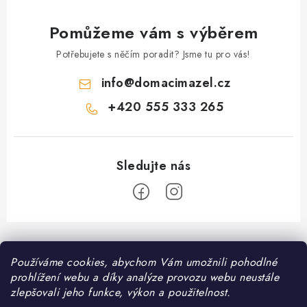
Pomůžeme vám s výběrem
Potřebujete s něčím poradit? Jsme tu pro vás!
info
@
domacimazel.cz
+420 555 333 265
Z
á
Používáme cookies, abychom Vám umožnili pohodlné
Informace pro vás
p
prohlížení webu a díky analýze provozu webu neustále
a
Kontakt
zlepšovali jeho funkce, výkon a použitelnost.
❤️ Oblíbené kategorie