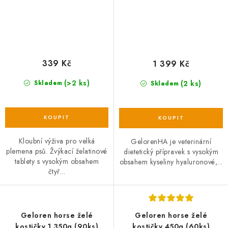
339 Kč
1 399 Kč
(>2 ks)
(2 ks)
Skladem
Skladem
Kloubní výživa pro velká
GelorenHA je veterinární
plemena psů. Žvýkací želatinové
dietetický přípravek s vysokým
tablety s vysokým obsahem
obsahem kyseliny hyaluronové,...
čtyř...
Geloren horse želé
Geloren horse želé
kostičky 1 350g (90ks)
kostičky 450g (60ks)