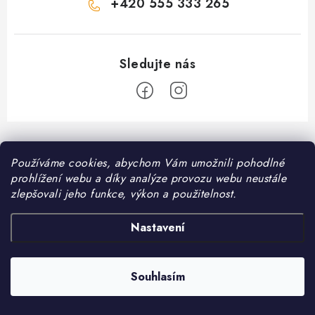
+420 555 333 265
Z
á
Informace pro vás
Používáme cookies, abychom Vám umožnili pohodlné
p
prohlížení webu a díky analýze provozu webu neustále
a
Kontakt
zlepšovali jeho funkce, výkon a použitelnost.
❤️ Oblíbené kategorie
t
Možnosti dopravy
í
Granule pro psy
Nastavení
Facebook
Hodnocení obchodu
Granule pro kočky
Obchodní podmínky
Souhlasím
Copyright 2026
DomaciMazel.cz
. Všechna práva vyhrazena.
Vytvořil Shoptet
Zásady zpracování osobních údajů
Péče o zdraví psů