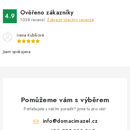
d
Ověřeno zákazníky
a
4.9
1038
recenzí.
Zobrazit všechny recenze
c
í
Ivana Kubíková
p
r
v
Jsem spokojena.
k
y
v
ý
p
i
Pomůžeme vám s výběrem
s
Potřebujete s něčím poradit? Jsme tu pro vás!
u
info
@
domacimazel.cz