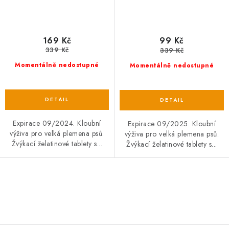
169 Kč
99 Kč
339 Kč
339 Kč
Momentálně nedostupné
Momentálně nedostupné
Expirace 09/2024. Kloubní
Expirace 09/2025. Kloubní
výživa pro velká plemena psů.
výživa pro velká plemena psů.
Žvýkací želatinové tablety s...
Žvýkací želatinové tablety s...
O
v
l
á