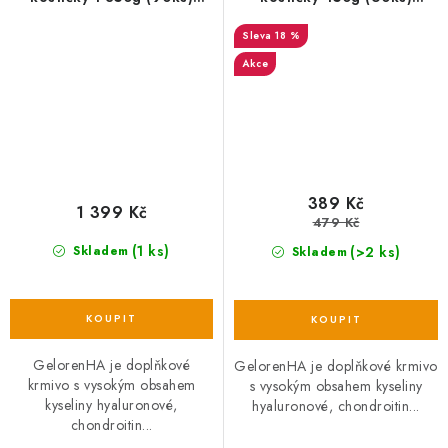
jablečný
jablečný - 1 sáček (nový
18 %
obal)
Akce
389 Kč
1 399 Kč
479 Kč
(1 ks)
(>2 ks)
Skladem
Skladem
GelorenHA je doplňkové
GelorenHA je doplňkové krmivo
krmivo s vysokým obsahem
s vysokým obsahem kyseliny
kyseliny hyaluronové,
hyaluronové, chondroitin...
chondroitin...