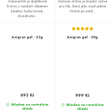
GelorenHA je doplňkové
Geloren Active je kloubní výživa
krmivo s vysokým obsahem
pro lidi, která jako snad jediná
kyseliny hyaluronové,
chutná po svěží...
chondroitin...
Anigran gel - 22g
Anigran gel - 50g
693 Kč
999 Kč
Skladem na centrálním
Skladem na centrálním
skladu
skladu