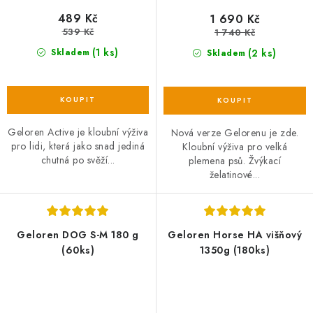
489 Kč
1 690 Kč
539 Kč
1 740 Kč
(1 ks)
(2 ks)
Skladem
Skladem
Geloren Active je kloubní výživa
Nová verze Gelorenu je zde.
pro lidi, která jako snad jediná
Kloubní výživa pro velká
chutná po svěží...
plemena psů. Žvýkací
želatinové...
Geloren DOG S-M 180 g
Geloren Horse HA višňový
(60ks)
1350g (180ks)