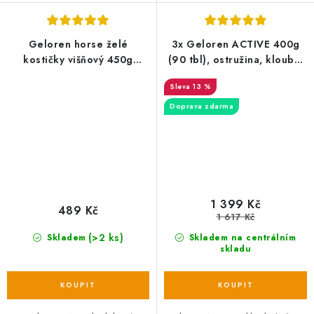
Geloren horse želé
3x Geloren ACTIVE 400g
kostičky višňový 450g
(90 tbl), ostružina, kloubní
(1sáček 60kostiček)
výživa pro lidi
13 %
Doprava zdarma
1 399 Kč
489 Kč
1 617 Kč
(>2 ks)
Skladem
Skladem na centrálním
skladu