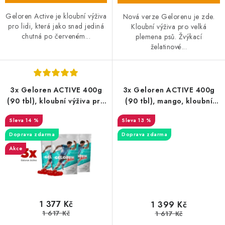
Geloren Active je kloubní výživa
Nová verze Gelorenu je zde.
pro lidi, která jako snad jediná
Kloubní výživa pro velká
chutná po červeném...
plemena psů. Žvýkací
želatinové...
3x Geloren ACTIVE 400g
3x Geloren ACTIVE 400g
(90 tbl), kloubní výživa pro
(90 tbl), mango, kloubní
lidi
výživa pro lidi
14 %
13 %
Doprava zdarma
Doprava zdarma
Akce
1 377 Kč
1 399 Kč
1 617 Kč
1 617 Kč