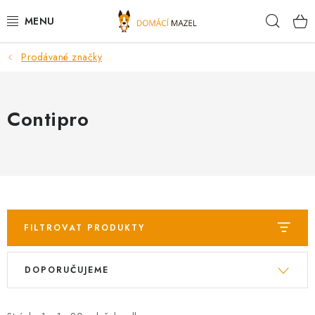
Přejít
Hleda
na
obsah
Prodávané značky
DOPORUČUJEME
VÝPRODEJ SKLADU
Contipro
PSI
KOČKY
KONĚ
FILTROVAT PRODUKTY
PRO CHOVATELE
V
Ř
DOPORUČUJEME
ý
a
NOVINKY
p
z