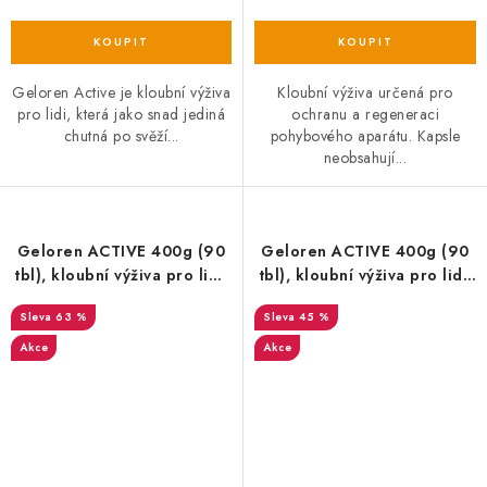
Geloren Active je kloubní výživa
Kloubní výživa určená pro
pro lidi, která jako snad jediná
ochranu a regeneraci
chutná po svěží...
pohybového aparátu. Kapsle
neobsahují...
Geloren ACTIVE 400g (90
Geloren ACTIVE 400g (90
tbl), kloubní výživa pro lidi,
tbl), kloubní výživa pro lidi,
ostružina EXP
ostružina EXP 03/25
63 %
45 %
Akce
Akce