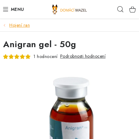
Přejít
Hleda
na
obsah
Hojení ran
DOPORUČUJEME
Anigran gel - 50g
VÝPRODEJ SKLADU
Podrobnosti hodnocení
1 hodnocení
PSI
KOČKY
KONĚ
PRO CHOVATELE
NOVINKY