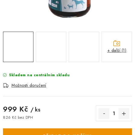
AKCE
OSTATNÍ
PETLOVER
HODNOCENÍ OBCHODU
+ další (1)
DOPRAVA PO OSTRAVĚ, HLUČÍNĚ A OKOLÍ
Skladem na centrálním skladu
Kontakt
Možnosti dopravy
Hodnocení obchodu
Možnosti doručení
Obchodní podmínky
Zásady zpracování osobních údajů
Věrnostní slevy
999 Kč
/ ks
826 Kč bez DPH
Měrná cena: