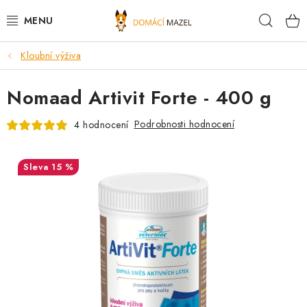
Přejít
Hleda
na
obsah
Kloubní výživa
DOPORUČUJEME
Nomaad Artivit Forte - 400 g
VÝPRODEJ SKLADU
Podrobnosti hodnocení
4 hodnocení
PSI
KOČKY
15 %
KONĚ
PRO CHOVATELE
NOVINKY