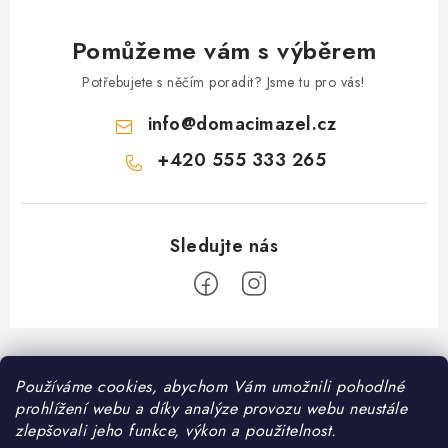
Pomůžeme vám s výběrem
Potřebujete s něčím poradit? Jsme tu pro vás!
info
@
domacimazel.cz
+420 555 333 265
Z
á
Informace pro vás
Používáme cookies, abychom Vám umožnili pohodlné
p
prohlížení webu a díky analýze provozu webu neustále
a
Kontakt
zlepšovali jeho funkce, výkon a použitelnost.
❤️ Oblíbené kategorie