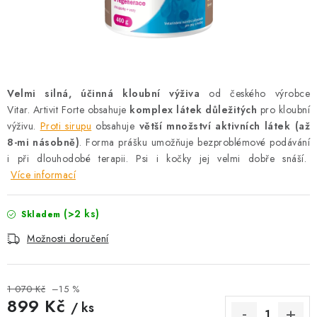
AKCE
OSTATNÍ
PETLOVER
Velmi silná, účinná kloubní výživa
od českého výrobce
Vitar. Artivit Forte obsahuje
komplex látek důležitých
pro kloubní
HODNOCENÍ OBCHODU
výživu.
Proti sirupu
obsahuje
větší množství aktivních látek (až
8-mi násobně)
. Forma prášku umožňuje bezproblémové podávání
DOPRAVA PO OSTRAVĚ, HLUČÍNĚ A OKOLÍ
i při dlouhodobé terapii. Psi i kočky jej velmi dobře snáší.
Více informací
Kontakt
Možnosti dopravy
Hodnocení obchodu
Obchodní podmínky
Zásady zpracování osobních údajů
(>2 ks)
Skladem
Věrnostní slevy
Možnosti doručení
1 070 Kč
–15 %
899 Kč
/ ks