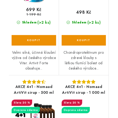
699 Kč
498 Kč
1 199 Kč
(>2 ks)
(>2 ks)
Skladem
Skladem
Velmi silná, účinná kloubní
Chondroprotektivum pro
výživa od českého výrobce
zdravé klouby s
Vitar. Artivit Forte
látkou tlumící bolest od
obsahuje...
českého výrobce...
AKCE 4+1 - Nomaad
AKCE 4+1 - Nomaad
ArtiVit sirup - 500 ml
ArtiVit sirup - 1 000 ml
20 %
20 %
Doprava zdarma
Doprava zdarma