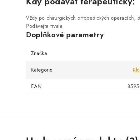
Kdy podávat terapeuticky:
Vždy po chirurgických ortopedických operacích, di
Podávejte trvale.
Doplňkové parametry
Značka
Kategorie
Klo
EAN
8595
V