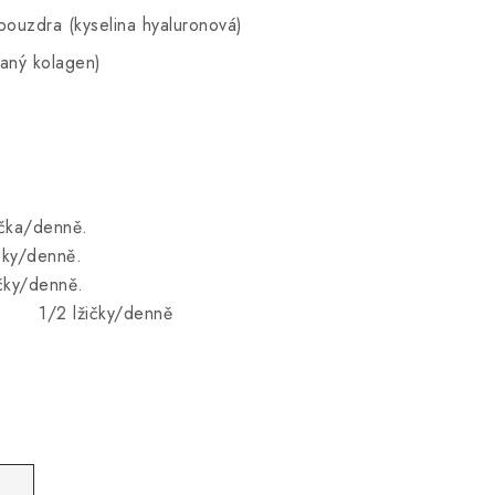
pouzdra (kyselina hyaluronová)
aný kolagen)
ka/denně.
ky/denně.
ky/denně.
y/denně