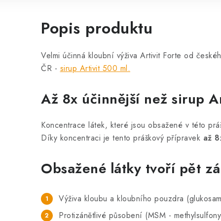
Popis produktu
Velmi účinná kloubní výživa Artivit Forte od české
ČR -
sirup Artivit 500 ml.
Až 8x účinnější než sirup Ar
Koncentrace látek, které jsou obsažené v této práš
Díky koncentraci je tento práškový přípravek
až 8
Obsažené látky tvoří pět z
Výživa kloubu a kloubního pouzdra (glukosamin
Protizánětlivé působení (MSM - methylsulfon