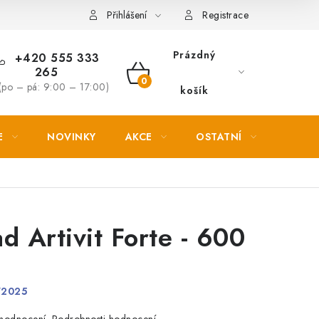
Věrnostní slevy
Přihlášení
Registrace
Prázdný
+420 555 333
265
NÁKUPNÍ
(po – pá: 9:00 – 17:00)
košík
KOŠÍK
E
NOVINKY
AKCE
OSTATNÍ
PETL
 Artivit Forte - 600
/2025
Podrobnosti hodnocení