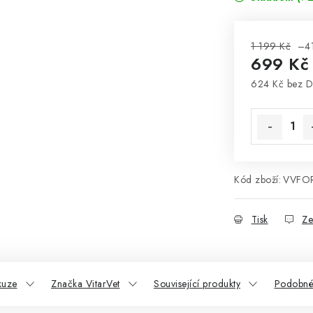
1 199 Kč
–4
699 K
624 Kč bez 
Měrná cena
Kód zboží:
VVFO
Tisk
Ze
kuze
Značka VitarVet
Související produkty
Podobné