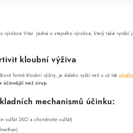
ho výrobce Vitar. Jedná o stejného výrobce, který také vyrábí 
tivit kloubní výživa
kově formě kloubní výživy, je daleko vyšší než u už tak
silného
x účinnější než sirup.
ákladních mechanismů účinku:
 sulfát 2KCl a chondroitin sulfát)
ylmethan)