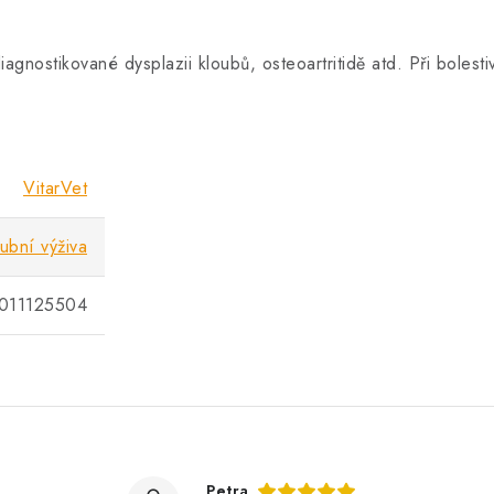
agnostikované dysplazii kloubů, osteoartritidě atd. Při boles
VitarVet
ubní výživa
011125504
Petra