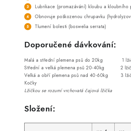
Lubrikace (promazávání) kloubu a kloubního 
Obnovuje poškozenou chrupavku (hydrolyzov
Tlumení bolesti (boswelia serrata)
Doporučené dávkování:
Malá a střední plemena psů do 20kg 1 lžič
Střední a velká plemena psů 20-40kg 2 lžič
Velká a obří plemena psů nad 40-60kg 3 lžič
Kočky 1/2 lžičk
Lžičkou se rozumí vrchovatá čajová lžička
Složení: