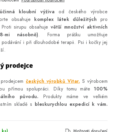
hodnocení
 účinná kloubní výživa
od českého výrobce
 Forte obsahuje
komplex látek důležitých
pro
 Proti sirupu obsahuje
větší množství aktivních
8-mi násobně)
. Forma prášku umožňuje
odávání i při dlouhodobé terapii. Psi i kočky jej
áší.
m prodejcem
českých výrobků Vitar.
S výrobcem
ou přímou spolupráci. Díky tomu máte
100%
inálního původu.
Produkty máme ve velkém
astním skladě s
bleskurychlou expedicí k vám.
 ks)
Možnosti doručení