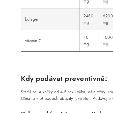
mg
mg
2480
620
kolagen
mg
mg
40
1000
vitamin C
mg
mg
Kdy podávat preventivně:
Starší psi a kočky od 4-5 roku věku, dále vždy u v
štěňat a v případech obezity (zvířete). Podávejte 