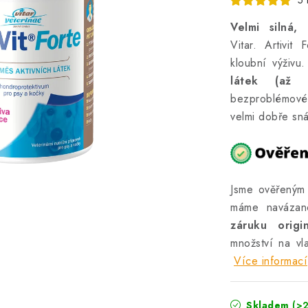
5 
Velmi silná,
Vitar. Artivit
kloubní výživu.
látek (až 
bezproblémové p
velmi dobře sn
Jsme ověřený
máme navázan
záruku orig
množství na vl
Více informací
Skladem
(>2