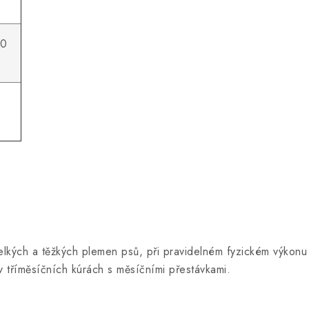
00
elkých a těžkých plemen psů, při pravidelném fyzickém výkonu (
v tříměsíčních kúrách s měsíčními přestávkami.