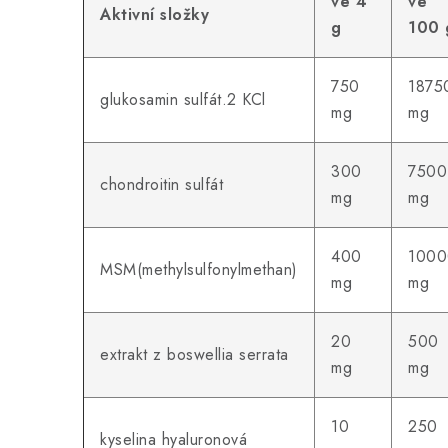
ve 4
ve
Aktivní složky
g
100 
750
1875
glukosamin sulfát.2 KCl
mg
mg
300
7500
chondroitin sulfát
mg
mg
400
1000
MSM(methylsulfonylmethan)
mg
mg
20
500
extrakt z boswellia serrata
mg
mg
10
250
kyselina hyaluronová