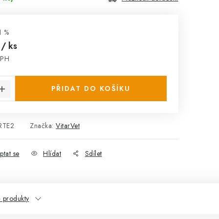
1 %
č
/ ks
DPH
:
PŘIDAT DO KOŠÍKU
RTE2
Značka:
VitarVet
ptat se
Hlídat
Sdílet
 produkty