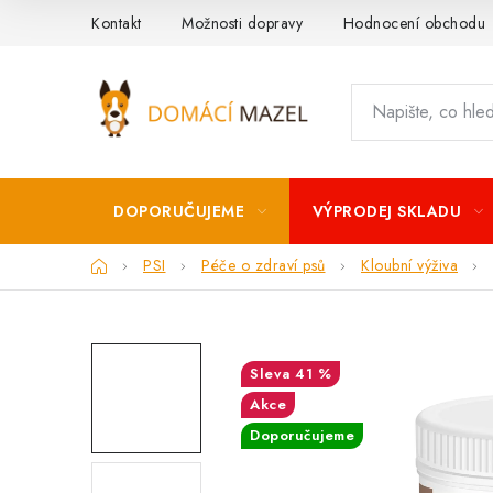
Přejít
Kontakt
Možnosti dopravy
Hodnocení obchodu
na
obsah
DOPORUČUJEME
VÝPRODEJ SKLADU
Domů
PSI
Péče o zdraví psů
Kloubní výživa
41 %
Akce
Doporučujeme