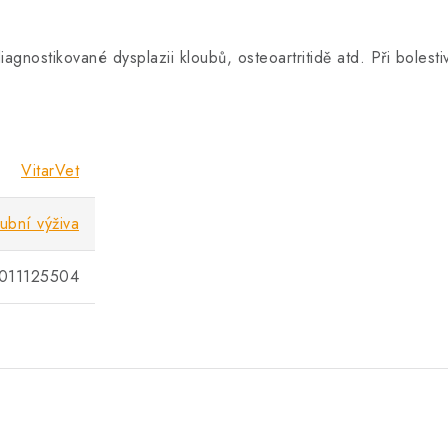
agnostikované dysplazii kloubů, osteoartritidě atd. Při boles
VitarVet
ubní výživa
011125504