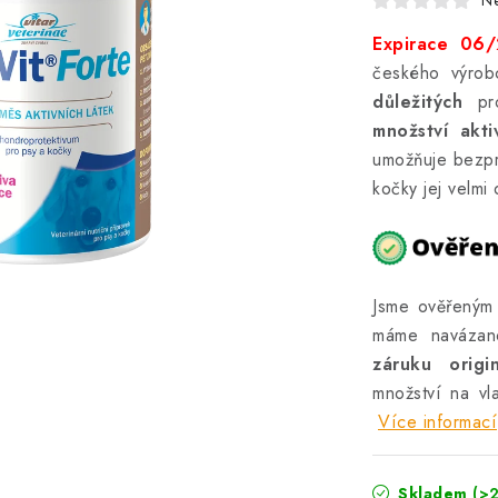
N
Expirace 06
českého výrobc
důležitých
pro
množství akti
umožňuje bezpr
kočky jej velmi
Jsme ověřený
máme navázan
záruku orig
množství na vl
Více informací
Skladem
(>2