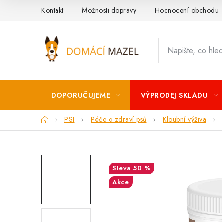
Přejít
Kontakt
Možnosti dopravy
Hodnocení obchodu
na
obsah
DOPORUČUJEME
VÝPRODEJ SKLADU
Domů
PSI
Péče o zdraví psů
Kloubní výživa
50 %
Akce