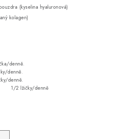
pouzdra (kyselina hyaluronová)
aný kolagen)
ka/denně.
ky/denně.
ky/denně.
y/denně