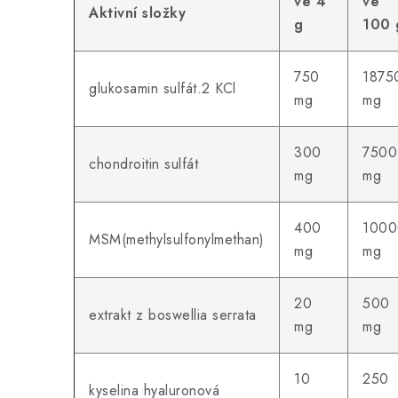
ve 4
ve
Aktivní složky
g
100 
750
1875
glukosamin sulfát.2 KCl
mg
mg
300
7500
chondroitin sulfát
mg
mg
400
1000
MSM(methylsulfonylmethan)
mg
mg
20
500
extrakt z boswellia serrata
mg
mg
10
250
kyselina hyaluronová