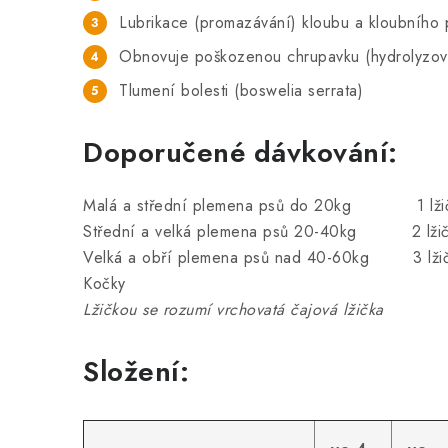
Lubrikace (promazávání) kloubu a kloubního 
Obnovuje poškozenou chrupavku (hydrolyzov
Tlumení bolesti (boswelia serrata)
Doporučené dávkování:
Malá a střední plemena psů do 20kg 1 lžič
Střední a velká plemena psů 20-40kg 2 lžič
Velká a obří plemena psů nad 40-60kg 3 lžič
Kočky 1/2 lžičk
Lžičkou se rozumí vrchovatá čajová lžička
Složení: