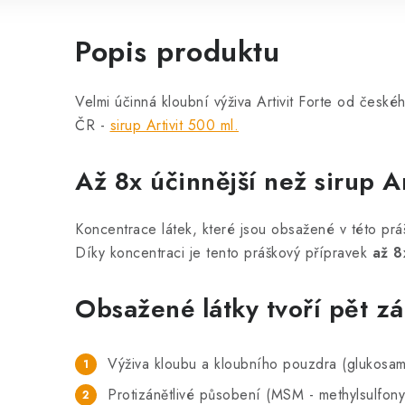
Popis produktu
Velmi účinná kloubní výživa Artivit Forte od české
ČR -
sirup Artivit 500 ml.
Až 8x účinnější než sirup Ar
Koncentrace látek, které jsou obsažené v této práš
Díky koncentraci je tento práškový přípravek
až 8
Obsažené látky tvoří pět z
Výživa kloubu a kloubního pouzdra (glukosamin
Protizánětlivé působení (MSM - methylsulfon