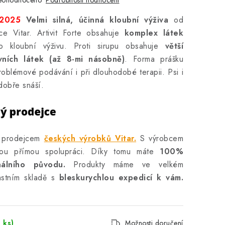
eohodnoceno
/2025
Velmi silná, účinná kloubní výživa
od
e Vitar. Artivit Forte obsahuje
komplex látek
 kloubní výživu. Proti sirupu obsahuje
větší
vních látek (až 8-mi násobně)
. Forma prášku
oblémové podávání i při dlouhodobé terapii. Psi i
 dobře snáší.
m prodejcem
českých výrobků Vitar.
S výrobcem
ou přímou spolupráci. Díky tomu máte
100%
inálního původu.
Produkty máme ve velkém
astním skladě s
bleskurychlou expedicí k vám.
 ks)
Možnosti doručení