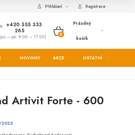
Věrnostní slevy
Přihlášení
Registrace
Prázdný
+420 555 333
265
NÁKUPNÍ
(po – pá: 9:00 – 17:00)
košík
KOŠÍK
E
NOVINKY
AKCE
OSTATNÍ
PETL
 Artivit Forte - 600
/2025
Podrobnosti hodnocení