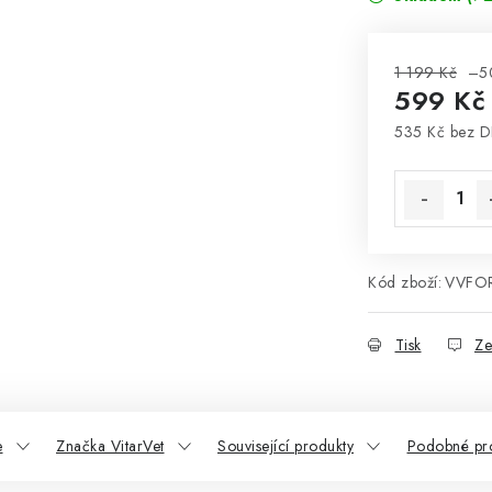
1 199 Kč
–5
599 K
535 Kč bez 
Měrná cena
Kód zboží:
VVFO
Tisk
Ze
e
Značka VitarVet
Související produkty
Podobné pr