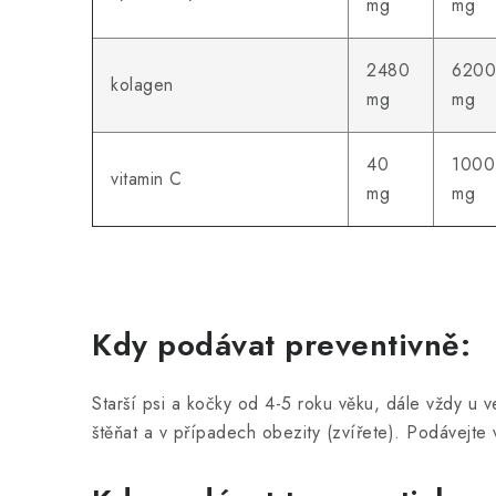
mg
mg
2480
620
kolagen
mg
mg
40
1000
vitamin C
mg
mg
Kdy podávat preventivně:
Starší psi a kočky od 4-5 roku věku, dále vždy u v
štěňat a v případech obezity (zvířete). Podávejte 