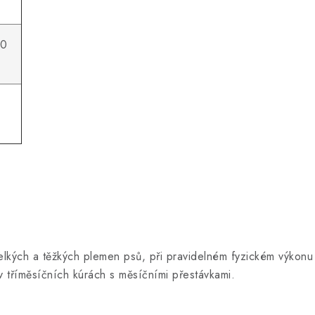
00
elkých a těžkých plemen psů, při pravidelném fyzickém výkonu (
v tříměsíčních kúrách s měsíčními přestávkami.