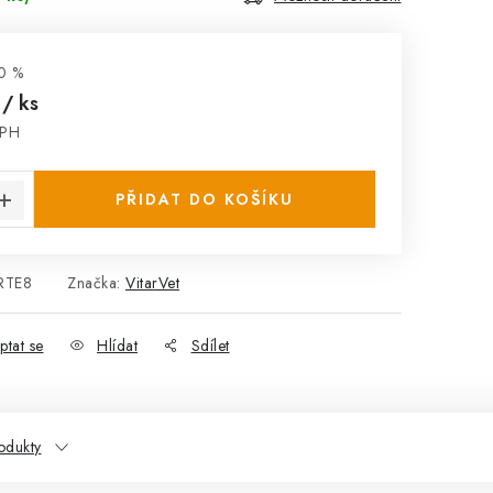
0 %
č
/ ks
DPH
:
PŘIDAT DO KOŠÍKU
RTE8
Značka:
VitarVet
ptat se
Hlídat
Sdílet
odukty