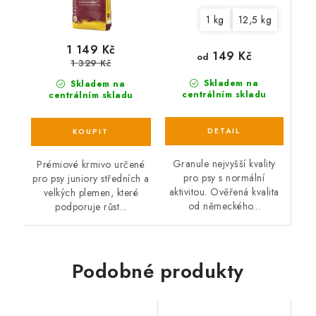
1 kg
12,5 kg
1 149 Kč
149 Kč
od
1 329 Kč
Skladem na
Skladem na
centrálním skladu
centrálním skladu
Granule nejvyšší kvality
Prémiové krmivo určené
pro psy s normální
pro psy juniory středních a
aktivitou. Ověřená kvalita
velkých plemen, které
od německého...
podporuje růst...
Podobné produkty