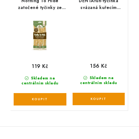
Nothing To Hide
DENTAfun-tyčinka
zatočené tyčinky ze
svázaná kuřecím
želatiny s kuřecím
masem 3ks,
masem 10ks
28cm/250g
156 Kč
119 Kč
Skladem na
Skladem na
centrálním skladu
centrálním skladu