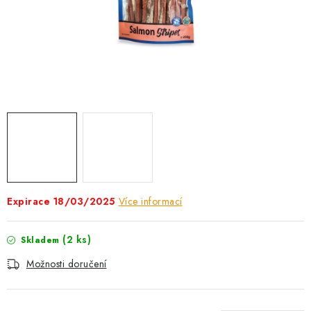
AKCE
OSTATNÍ
PETLOVER
HODNOCENÍ OBCHODU
DOPRAVA PO OSTRAVĚ, HLUČÍNĚ A OKOLÍ
Kontakt
Možnosti dopravy
Hodnocení obchodu
Expirace 18/03/2025
Více informací
Obchodní podmínky
Zásady zpracování osobních údajů
Věrnostní slevy
(2 ks)
Skladem
Možnosti doručení