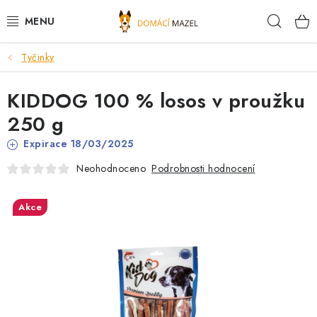
Přejít
Hleda
na
obsah
Tyčinky
DOPORUČUJEME
KIDDOG 100 % losos v proužku
VÝPRODEJ SKLADU
250 g
PSI
Expirace 18/03/2025
Podrobnosti hodnocení
Neohodnoceno
KOČKY
Akce
KONĚ
PRO CHOVATELE
NOVINKY