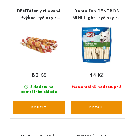
DENTAfun grilované
Denta Fun DENTROS
žvýkací tyčinky s
MINI Light - tyčinky na
kuřecím 12 cm,
čištění zubů 80 g
10ks/80g
80 Kč
44 Kč
Skladem na
Momentálně nedostupné
centrálním skladu