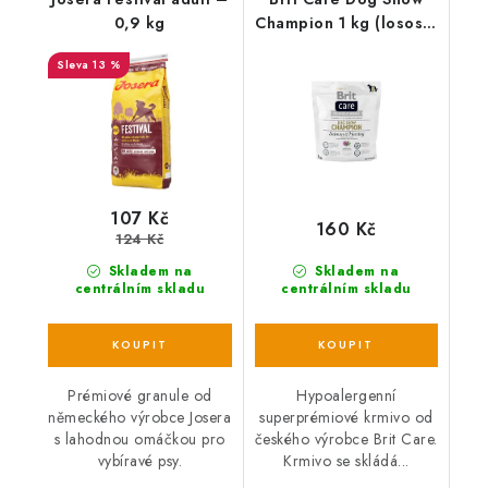
0,9 kg
Champion 1 kg (losos +
sleď)
13 %
107 Kč
160 Kč
124 Kč
Skladem na
Skladem na
centrálním skladu
centrálním skladu
Prémiové granule od
Hypoalergenní
německého výrobce Josera
superprémiové krmivo od
s lahodnou omáčkou pro
českého výrobce Brit Care.
vybíravé psy.
Krmivo se skládá...