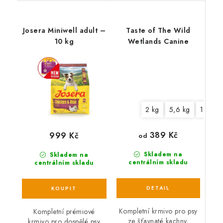
Josera Miniwell adult –
Taste of The Wild
10 kg
Wetlands Canine
2 kg
5,6 kg
12,2 k
389 Kč
999 Kč
od
Skladem na
Skladem na
centrálním skladu
centrálním skladu
Kompletní krmivo pro psy
Kompletní prémiové
ze šťavnaté kachny,
krmivo pro dospělé psy