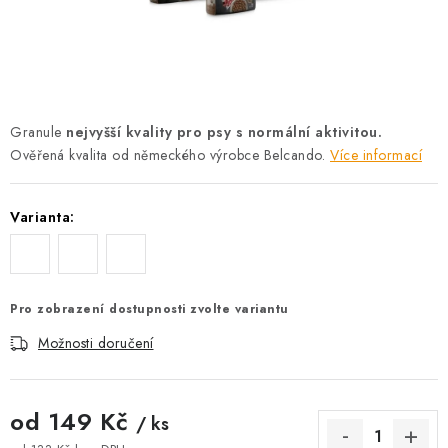
AKCE
OSTATNÍ
PETLOVER
Granule
nejvyšší kvality pro psy s normální aktivitou.
Ověřená kvalita od německého výrobce Belcando.
Více informací
HODNOCENÍ OBCHODU
DOPRAVA PO OSTRAVĚ, HLUČÍNĚ A OKOLÍ
Varianta:
Kontakt
Možnosti dopravy
Hodnocení obchodu
Obchodní podmínky
Zásady zpracování osobních údajů
Pro zobrazení dostupnosti zvolte variantu
Věrnostní slevy
Možnosti doručení
od
149 Kč
/ ks