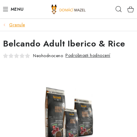
Přejít
Hleda
na
obsah
Granule
DOPORUČUJEME
Belcando Adult Iberico & Rice
VÝPRODEJ SKLADU
Podrobnosti hodnocení
Neohodnoceno
PSI
KOČKY
KONĚ
PRO CHOVATELE
NOVINKY