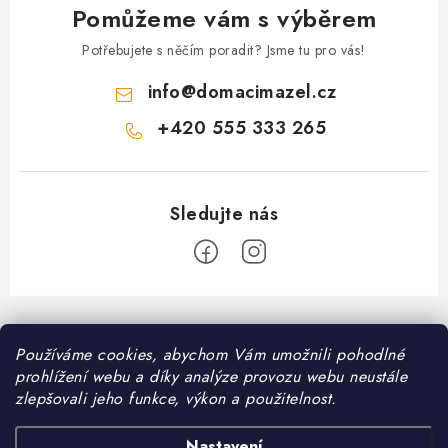
Pomůžeme vám s výběrem
Potřebujete s něčím poradit? Jsme tu pro vás!
info
@
domacimazel.cz
+420 555 333 265
Z
á
Informace pro vás
Používáme cookies, abychom Vám umožnili pohodlné
p
prohlížení webu a díky analýze provozu webu neustále
a
Kontakt
zlepšovali jeho funkce, výkon a použitelnost.
❤️ Oblíbené kategorie
t
Možnosti dopravy
Granule pro psy
Nastavení