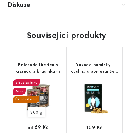
Diskuze
Související produkty
Belcando Iberico s
Doxneo pamlsky -
cizrnou a brusinkami
Kachna s pomerančem
400g
až 15 %
Akce
Úklid skladu!
800 g
69 Kč
109 Kč
od