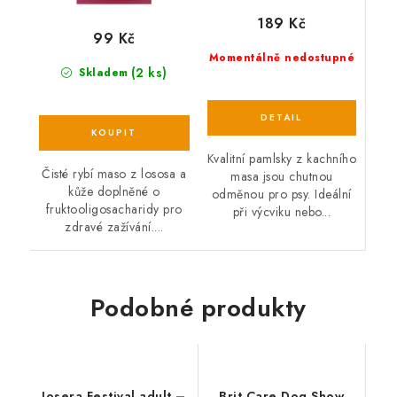
189 Kč
99 Kč
Momentálně nedostupné
(2 ks)
Skladem
Kvalitní pamlsky z kachního
Čisté rybí maso z lososa a
masa jsou chutnou
kůže doplněné o
odměnou pro psy. Ideální
fruktooligosacharidy pro
při výcviku nebo...
zdravé zažívání....
Podobné produkty
Josera Festival adult –
Brit Care Dog Show