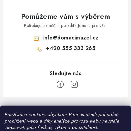
p
i
Pomůžeme vám s výběrem
s
Potřebujete s něčím poradit? Jsme tu pro vás!
u
info
@
domacimazel.cz
+420 555 333 265
Z
á
Informace pro vás
Používáme cookies, abychom Vám umožnili pohodlné
p
prohlížení webu a díky analýze provozu webu neustále
a
Kontakt
zlepšovali jeho funkce, výkon a použitelnost.
❤️ Oblíbené kategorie