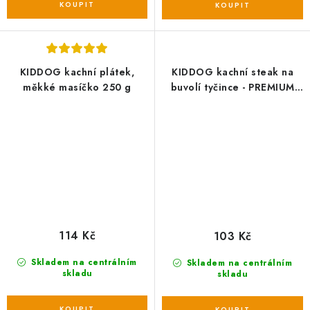
KIDDOG kachní plátek,
KIDDOG kachní steak na
měkké masíčko 250 g
buvolí tyčince - PREMIUM
QUALITY 200 g dóza
114 Kč
103 Kč
Skladem na centrálním
Skladem na centrálním
skladu
skladu