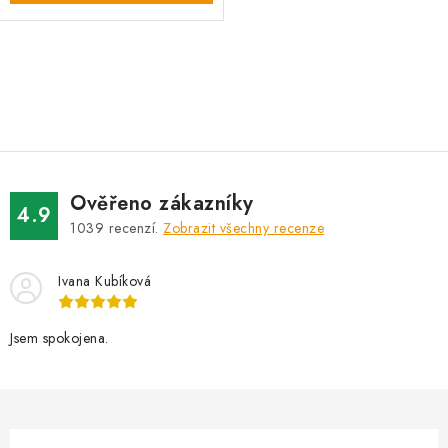
O
v
l
á
d
Ověřeno zákazníky
a
4.9
1039
recenzí.
Zobrazit všechny recenze
c
í
Ivana Kubíková
p
r
v
Jsem spokojena.
k
y
v
ý