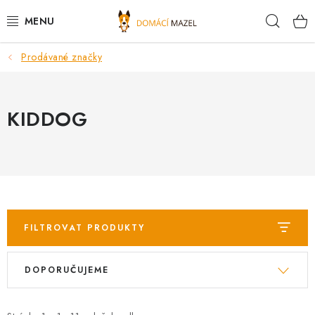
Přejít
Hleda
na
obsah
Prodávané značky
DOPORUČUJEME
VÝPRODEJ SKLADU
KIDDOG
PSI
KOČKY
KONĚ
FILTROVAT PRODUKTY
PRO CHOVATELE
V
Ř
DOPORUČUJEME
ý
a
NOVINKY
p
z