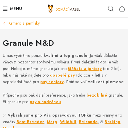
Přejít
Hleda
na
obsah
Krmivo a pamlsky
DOPORUČUJEME
VÝPRODEJ SKLADU
Granule N&D
PSI
U nás vybíráme pouze
kvalitní a top granule.
Je však důležité
věnovat pozornost správnému výběru. První důležitý faktor je věk
psa. Nebojte, máme granule jak pro
štěňata a juniory
(do 2 let),
KOČKY
tak u nás také najdete pro
dospělé psy
(do cca 7 let) a v
neposlední řadě pro
psy seniory
.
Poté se volí
velikost plemene.
KONĚ
Případně jsou pak další preference, jako třeba
bezobilné
granule,
PRO CHOVATELE
či granule pro
psy s nadváhou
.
NOVINKY
✅
Vybrali jsme pro Vás opravdovou TOPku
mezi krmivy a to
značky
Best Breeder
,
Marp
,
Wildfull
,
Belcando
,
či
Barking