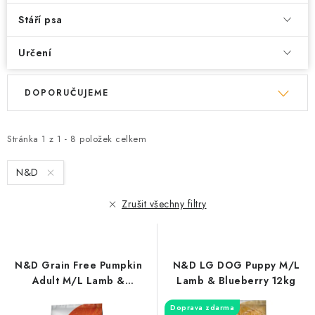
Stáří psa
Určení
V
Ř
DOPORUČUJEME
ý
a
p
z
i
e
Stránka
1
z
1
-
8
položek celkem
s
n
N&D
p
í
r
p
Zrušit všechny filtry
o
r
d
o
u
d
N&D Grain Free Pumpkin
N&D LG DOG Puppy M/L
k
u
Adult M/L Lamb &
Lamb & Blueberry 12kg
t
k
Blueberry 12 kg
Doprava zdarma