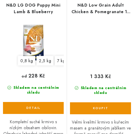
N&D LG DOG Puppy Mini
N&D Low Grain Adult
Lamb & Blueberry
Chicken & Pomegranate 12
kg
0,8 kg
2,5 kg
7 kg
228 Kč
1 333 Kč
od
Skladem na centrálním
Skladem na centrálním
skladu
skladu
Kompletní suché krmivo s
Velmi kvalitní krmivo s kuřecím
nízkým obsahem obilovin.
masem a granátovým jablkem ve
Obsahuje lahodné jehněčí maso
formě granulí pro dospělé...