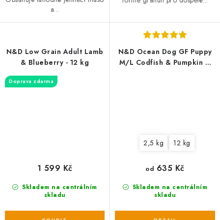
a...
N&D Low Grain Adult Lamb
N&D Ocean Dog GF Puppy
& Blueberry - 12 kg
M/L Codfish & Pumpkin &
Melon
Doprava zdarma
2,5 kg
12 kg
1 599 Kč
635 Kč
od
Skladem na centrálním
Skladem na centrálním
skladu
skladu