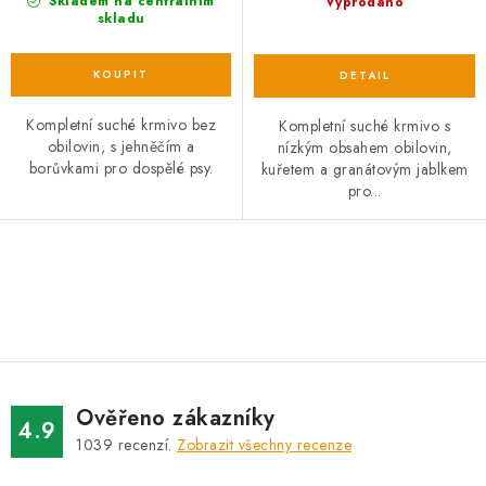
Skladem na centrálním
Vyprodáno
skladu
Kompletní suché krmivo bez
Kompletní suché krmivo s
obilovin, s jehněčím a
nízkým obsahem obilovin,
borůvkami pro dospělé psy.
kuřetem a granátovým jablkem
pro...
O
v
l
á
d
Ověřeno zákazníky
a
4.9
1039
recenzí.
Zobrazit všechny recenze
c
í