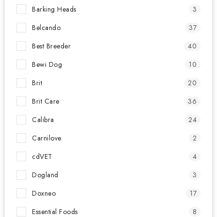
Barking Heads
3
Belcando
37
Best Breeder
40
Bewi Dog
10
Brit
20
Brit Care
36
Calibra
24
Carnilove
2
cdVET
4
Dogland
3
Doxneo
17
Essential Foods
8