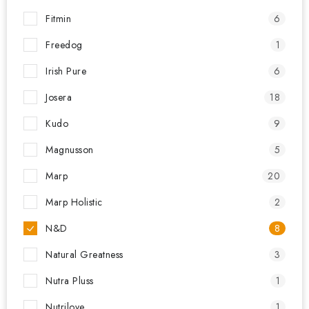
Fitmin
6
Freedog
1
Irish Pure
6
Josera
18
Kudo
9
Magnusson
5
Marp
20
Marp Holistic
2
N&D
8
Natural Greatness
3
Nutra Pluss
1
Nutrilove
1