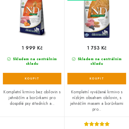
ů
t
ů
1 999 Kč
1 753 Kč
Skladem na centrálním
Skladem na centrálním
skladu
skladu
Kompletní krmivo bez obilovin s
Kompletní vyvážené krmivo s
jehněčím a borůvkami pro
nízkým obsahem obilovin, s
dospělé psy středních a...
jehněčím masem a borůvkami
pro...