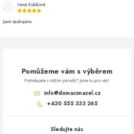
Ivana Kubíková
p
r
v
Jsem spokojena.
k
y
v
ý
p
i
Pomůžeme vám s výběrem
s
Potřebujete s něčím poradit? Jsme tu pro vás!
u
info
@
domacimazel.cz
+420 555 333 265