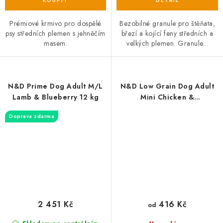
Prémiové krmivo pro dospělé
Bezobilné granule pro štěňata,
psy středních plemen s jehněčím
březí a kojící feny středních a
masem.
velkých plemen. Granule...
N&D Prime Dog Adult M/L
N&D Low Grain Dog Adult
Lamb & Blueberry 12 kg
Mini Chicken &
Pomegranate
Doprava zdarma
2 451 Kč
416 Kč
od