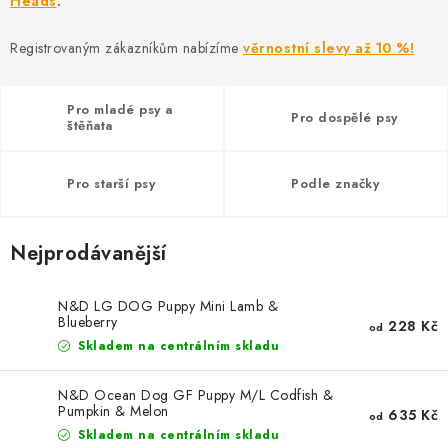
Heads
AKCE
.
Registrovaným zákazníkům nabízíme
věrnostní slevy až 10 %!
OSTATNÍ
PETLOVER
Pro mladé psy a
Pro dospělé psy
štěňata
HODNOCENÍ OBCHODU
Pro starší psy
Podle značky
DOPRAVA PO OSTRAVĚ, HLUČÍNĚ A OKOLÍ
Nejprodávanější
Kontakt
Možnosti dopravy
Hodnocení obchodu
Obchodní podmínky
Zásady zpracování osobních údajů
N&D LG DOG Puppy Mini Lamb &
Blueberry
228 Kč
Věrnostní slevy
od
Skladem na centrálním skladu
N&D Ocean Dog GF Puppy M/L Codfish &
Pumpkin & Melon
635 Kč
od
Skladem na centrálním skladu