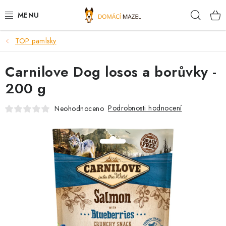
Přejít
Hleda
na
obsah
TOP pamlsky
DOPORUČUJEME
Carnilove Dog losos a borůvky -
VÝPRODEJ SKLADU
200 g
PSI
Podrobnosti hodnocení
Neohodnoceno
KOČKY
KONĚ
PRO CHOVATELE
NOVINKY