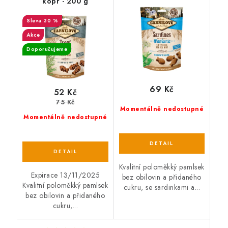
kopr - 200 g
česnek - 200 g
30 %
Akce
Doporučujeme
69 Kč
52 Kč
75 Kč
Momentálně nedostupné
Momentálně nedostupné
Kvalitní poloměkký pamlsek
Expirace 13/11/2025
bez obilovin a přidaného
Kvalitní poloměkký pamlsek
cukru, se sardinkami a...
bez obilovin a přidaného
cukru,...