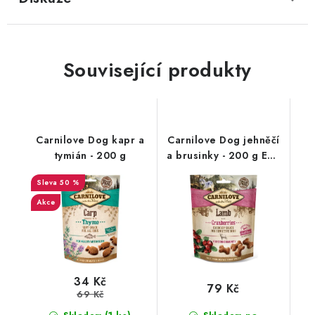
Související produkty
Carnilove Dog kapr a
Carnilove Dog jehněčí
tymián - 200 g
a brusinky - 200 g EXP
11/02/25
50 %
Akce
34 Kč
79 Kč
69 Kč