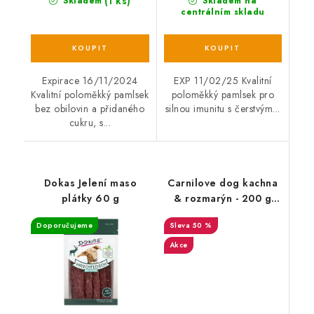
(1 ks)
Skladem
Skladem na
centrálním skladu
Expirace 16/11/2024
EXP 11/02/25 Kvalitní
Kvalitní poloměkký pamlsek
poloměkký pamlsek pro
bez obilovin a přidaného
silnou imunitu s čerstvým...
cukru, s...
Dokas Jelení maso
Carnilove dog kachna
plátky 60 g
& rozmarýn - 200 g
EXP 31/01/2025
Doporučujeme
50 %
Akce