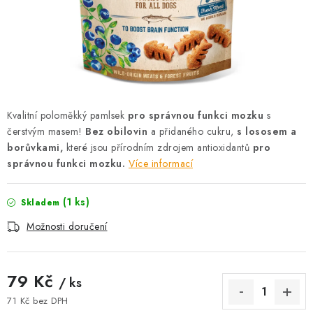
AKCE
OSTATNÍ
PETLOVER
HODNOCENÍ OBCHODU
Kvalitní poloměkký pamlsek
pro správnou funkci mozku
s
čerstvým masem!
Bez obilovin
a přidaného cukru,
s lososem a
DOPRAVA PO OSTRAVĚ, HLUČÍNĚ A OKOLÍ
borůvkami,
které jsou přírodním zdrojem antioxidantů
pro
správnou funkci mozku.
Více informací
Kontakt
Možnosti dopravy
Hodnocení obchodu
(1 ks)
Skladem
Obchodní podmínky
Zásady zpracování osobních údajů
Možnosti doručení
Věrnostní slevy
79 Kč
/ ks
71 Kč bez DPH