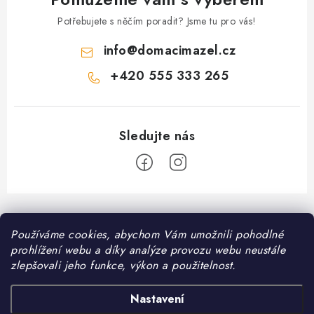
Potřebujete s něčím poradit? Jsme tu pro vás!
info
@
domacimazel.cz
+420 555 333 265
Z
á
Informace pro vás
Používáme cookies, abychom Vám umožnili pohodlné
p
prohlížení webu a díky analýze provozu webu neustále
a
Kontakt
zlepšovali jeho funkce, výkon a použitelnost.
❤️ Oblíbené kategorie
t
Možnosti dopravy
í
Granule pro psy
Nastavení
Facebook