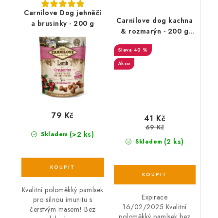
Carnilove Dog jehněčí
Carnilove dog kachna
a brusinky - 200 g
& rozmarýn - 200 g
EXP 16/02/2025
40 %
Akce
79 Kč
41 Kč
69 Kč
(>2 ks)
Skladem
(2 ks)
Skladem
Kvalitní poloměkký pamlsek
Expirace
pro silnou imunitu s
16/02/2025 Kvalitní
čerstvým masem! Bez
poloměkký pamlsek bez