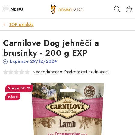
Přejít
Hleda
na
obsah
TOP pamlsky
DOPORUČUJEME
Carnilove Dog jehněčí a
VÝPRODEJ SKLADU
brusinky - 200 g EXP
PSI
Expirace 29/12/2024
Podrobnosti hodnocení
Neohodnoceno
KOČKY
50 %
KONĚ
Akce
PRO CHOVATELE
NOVINKY