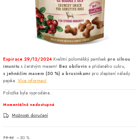
AKCE
OSTATNÍ
PETLOVER
HODNOCENÍ OBCHODU
Expirace 29/12/2024
Kvalitní poloměkký pamlsek
pro silnou
DOPRAVA PO OSTRAVĚ, HLUČÍNĚ A OKOLÍ
imunitu
s čerstvým masem!
Bez obilovin
a přidaného cukru,
s
jehněčím masem (50 %) a brusinkami
pro zlepšení nálady
pejska.
Více informací
Kontakt
Možnosti dopravy
Hodnocení obchodu
Položka byla vyprodána…
Obchodní podmínky
Zásady zpracování osobních údajů
Věrnostní slevy
Momentálně nedostupné
Možnosti doručení
79 Kč
–50 %