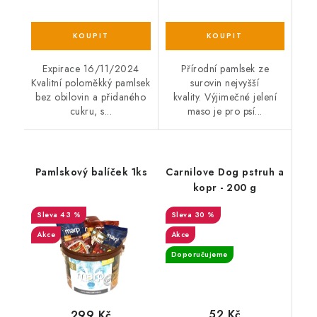
Expirace 16/11/2024
Přírodní pamlsek ze
Kvalitní poloměkký pamlsek
surovin nejvyšší
bez obilovin a přidaného
kvality. Výjimečné jelení
cukru, s...
maso je pro psí...
Pamlskový balíček 1ks
Carnilove Dog pstruh a
kopr - 200 g
43 %
30 %
Akce
Akce
Doporučujeme
52 Kč
299 Kč