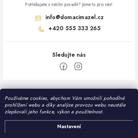
Potřebujete s něčím poradit? Jsme tu pro vás!
info
@
domacimazel.cz
+420 555 333 265
Z
á
Informace pro vás
Používáme cookies, abychom Vám umožnili pohodlné
p
prohlížení webu a díky analýze provozu webu neustále
a
Kontakt
zlepšovali jeho funkce, výkon a použitelnost.
❤️ Oblíbené kategorie
t
Možnosti dopravy
í
Granule pro psy
Nastavení
Facebook
Hodnocení obchodu