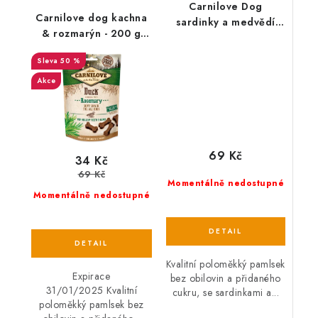
Carnilove Dog
Carnilove dog kachna
sardinky a medvědí
& rozmarýn - 200 g
česnek - 200 g
EXP 31/01/2025
50 %
Akce
69 Kč
34 Kč
69 Kč
Momentálně nedostupné
Momentálně nedostupné
Kvalitní poloměkký pamlsek
Expirace
bez obilovin a přidaného
31/01/2025 Kvalitní
cukru, se sardinkami a...
poloměkký pamlsek bez