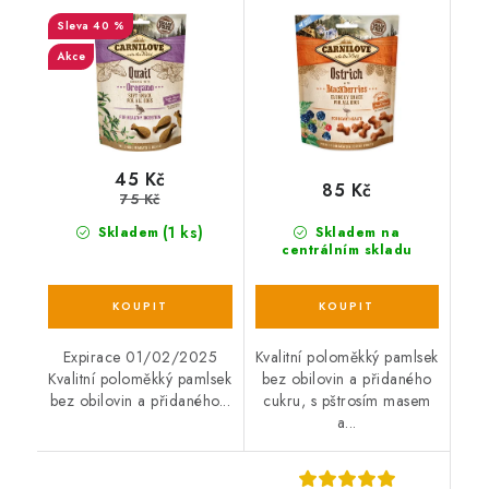
200 g
40 %
Akce
45 Kč
85 Kč
75 Kč
(1 ks)
Skladem
Skladem na
centrálním skladu
Expirace 01/02/2025
Kvalitní poloměkký pamlsek
Kvalitní poloměkký pamlsek
bez obilovin a přidaného
bez obilovin a přidaného...
cukru, s pštrosím masem
a...