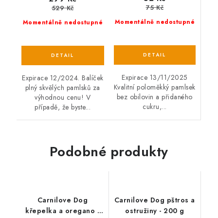
75 Kč
529 Kč
Momentálně nedostupné
Momentálně nedostupné
Expirace 13/11/2025
Expirace 12/2024. Balíček
Kvalitní poloměkký pamlsek
plný skvělých pamlsků za
bez obilovin a přidaného
výhodnou cenu! V
cukru,...
případě, že byste...
Podobné produkty
Carnilove Dog
Carnilove Dog pštros a
křepelka a oregano -
ostružiny - 200 g