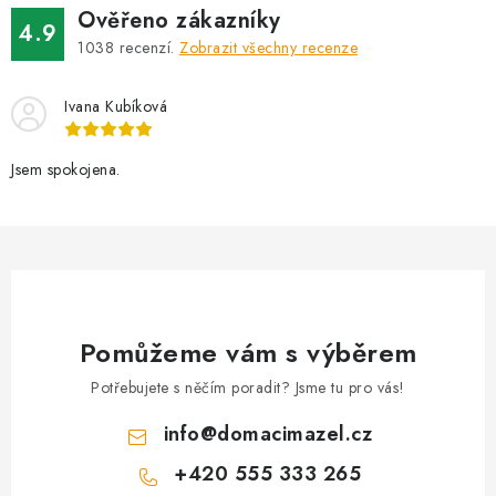
d
Ověřeno zákazníky
a
4.9
1038
recenzí.
Zobrazit všechny recenze
c
í
Ivana Kubíková
p
r
v
Jsem spokojena.
k
y
v
ý
p
i
Pomůžeme vám s výběrem
s
Potřebujete s něčím poradit? Jsme tu pro vás!
u
info
@
domacimazel.cz
+420 555 333 265