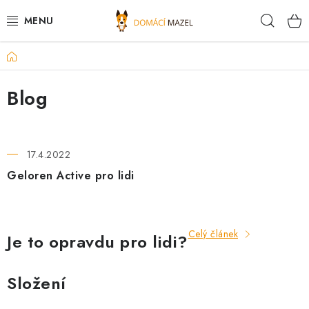
Přejít
Hleda
na
obsah
Domů
DOPORUČUJEME
Blog
VÝPRODEJ SKLADU
V
PSI
ý
17.4.2022
p
KOČKY
Geloren Active pro lidi
i
KONĚ
s
č
Celý článek
Je to opravdu pro lidi?
PRO CHOVATELE
l
á
NOVINKY
Složení
n
k