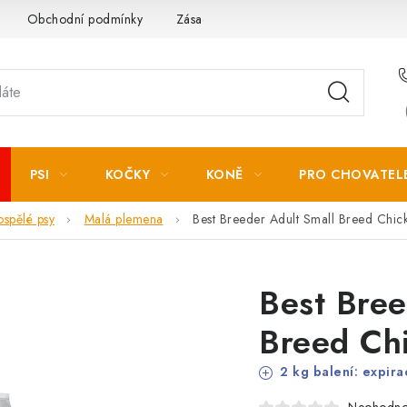
Obchodní podmínky
Zásady zpracování osobních údajů
PSI
KOČKY
KONĚ
PRO CHOVATEL
ospělé psy
Malá plemena
Best Breeder Adult Small Breed Chi
Best Bree
Breed Ch
2 kg balení: expir