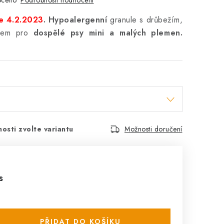
oceno
ce 4.2.2023
. Hypoalergenní
granule s drůbežím,
asem pro
dospělé psy mini a malých plemen.
osti zvolte variantu
Možnosti doručení
s
PŘIDAT DO KOŠÍKU