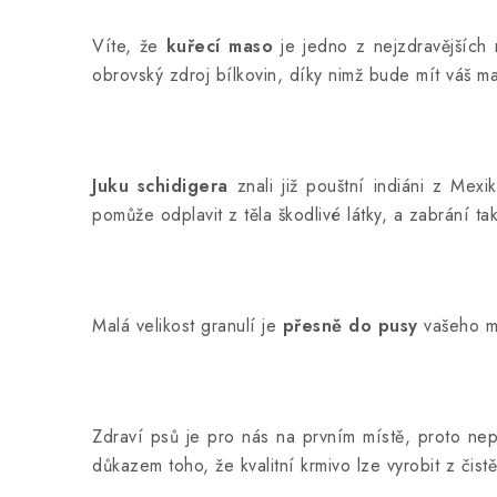
Víte, že
kuřecí maso
je jedno z nejzdravějších 
obrovský zdroj bílkovin, díky nimž bude mít váš mal
Juku schidigera
znali již pouštní indiáni z Mexi
pomůže odplavit z těla škodlivé látky, a zabrání t
Malá velikost granulí je
přesně do pusy
vašeho me
Zdraví psů je pro nás na prvním místě, proto n
důkazem toho, že kvalitní krmivo lze vyrobit z čist