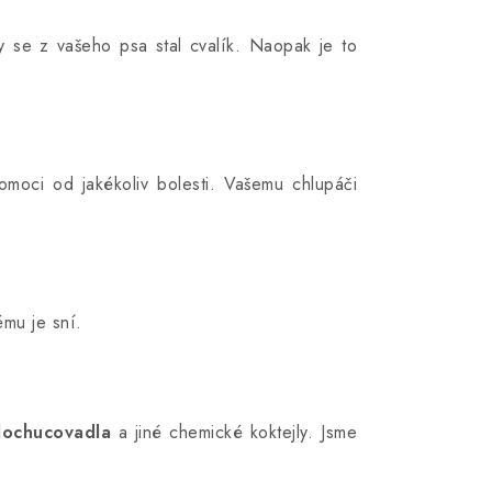
y se z vašeho psa stal cvalík. Naopak je to
pomoci od jakékoliv bolesti. Vašemu chlupáči
ému je sní.
 dochucovadla
a jiné chemické koktejly. Jsme