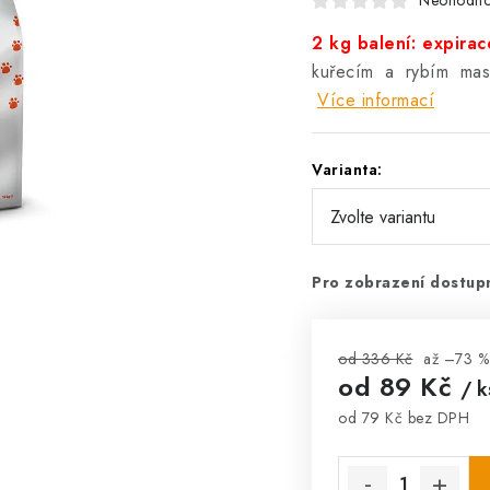
Neohodn
2 kg balení: expira
kuřecím a rybím m
Více informací
Varianta:
Pro zobrazení dostupn
od 336 Kč
až –73 %
od
89 Kč
/ k
od
79 Kč
bez DPH
Měrná cena: