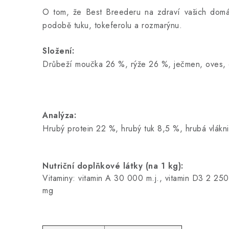
O tom, že Best Breederu na zdraví vašich domácí
podobě tuku, tokeferolu a rozmarýnu.
Složení:
Drůbeží moučka 26 %, rýže 26 %, ječmen, oves, dr
Analýza:
Hrubý protein 22 %, hrubý tuk 8,5 %, hrubá vlá
Nutriční doplňkové látky (na 1 kg):
Vitaminy: vitamin A 30 000 m.j., vitamin D3 2 2
mg