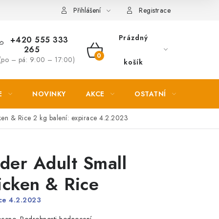
Věrnostní slevy
Přihlášení
Registrace
Prázdný
+420 555 333
265
NÁKUPNÍ
(po – pá: 9:00 – 17:00)
košík
KOŠÍK
E
NOVINKY
AKCE
OSTATNÍ
PETL
cken & Rice
2 kg balení: expirace 4.2.2023
der Adult Small
icken & Rice
ace 4.2.2023
Podrobnosti hodnocení