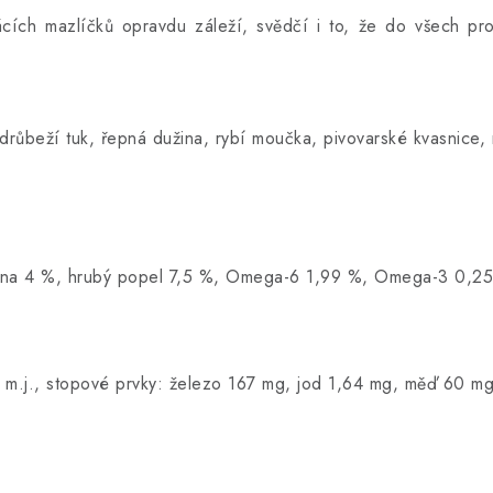
ch mazlíčků opravdu záleží, svědčí i to, že do všech produ
ůbeží tuk, řepná dužina, rybí moučka, pivovarské kvasnice, m
knina 4 %, hrubý popel 7,5 %, Omega-6 1,99 %, Omega-3 0,25
50 m.j., stopové prvky: železo 167 mg, jod 1,64 mg, měď 60 