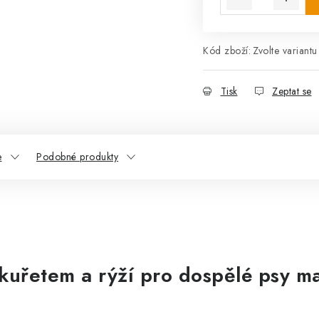
Kód zboží:
Zvolte variantu
Tisk
Zeptat se
e
Podobné produkty
 kuřetem a rýží pro dospělé psy m