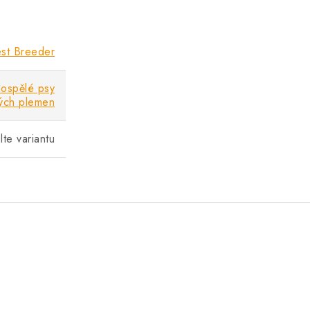
st Breeder
dospělé psy
ých plemen
lte variantu
.