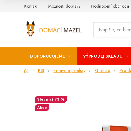
Přejít
Kontakt
Možnosti dopravy
Hodnocení obchodu
na
obsah
DOPORUČUJEME
VÝPRODEJ SKLADU
Domů
PSI
Krmivo a pamlsky
Granule
Pro d
až 73 %
Akce