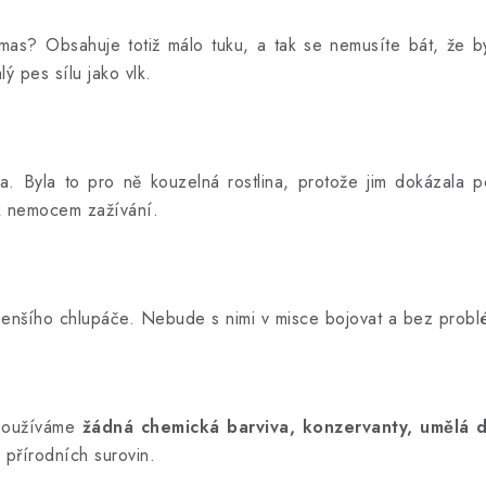
mas? Obsahuje totiž málo tuku, a tak se nemusíte bát, že b
ý pes sílu jako vlk.
ka. Byla to pro ně kouzelná rostlina, protože jim dokázala 
ak nemocem zažívání.
nšího chlupáče. Nebude s nimi v misce bojovat a bez probl
epoužíváme
žádná chemická barviva, konzervanty, umělá
ě přírodních surovin.