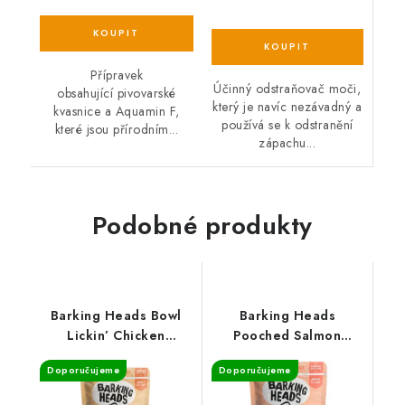
Přípravek
Účinný odstraňovač moči,
obsahující pivovarské
který je navíc nezávadný a
kvasnice a Aquamin F,
používá se k odstranění
které jsou přírodním...
zápachu...
Podobné produkty
Barking Heads Bowl
Barking Heads
Lickin’ Chicken
Pooched Salmon
kapsička 300 g
kapsička 300 g
Doporučujeme
Doporučujeme