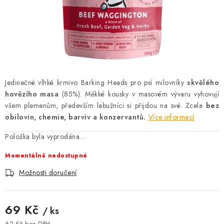
AKCE
OSTATNÍ
PETLOVER
HODNOCENÍ OBCHODU
Jedinečné vlhké krmivo Barking Heads pro psí milovníky
skvělého
hovězího masa
(85%). Měkké kousky v masovém vývaru vyhovují
DOPRAVA PO OSTRAVĚ, HLUČÍNĚ A OKOLÍ
všem plemenům, především labužníci si přijdou na své. Zcela
bez
obilovin, chemie, barviv a konzervantů.
Více informací
Kontakt
Možnosti dopravy
Hodnocení obchodu
Položka byla vyprodána…
Obchodní podmínky
Zásady zpracování osobních údajů
Momentálně nedostupné
Věrnostní slevy
Možnosti doručení
69 Kč
/ ks
62 Kč bez DPH