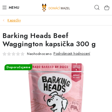
Přejít
Hleda
na
obsah
Kapsičky
DOPORUČUJEME
Barking Heads Beef
VÝPRODEJ SKLADU
Waggington kapsička 300 g
PSI
Podrobnosti hodnocení
Neohodnoceno
KOČKY
Doporučujeme
KONĚ
PRO CHOVATELE
NOVINKY