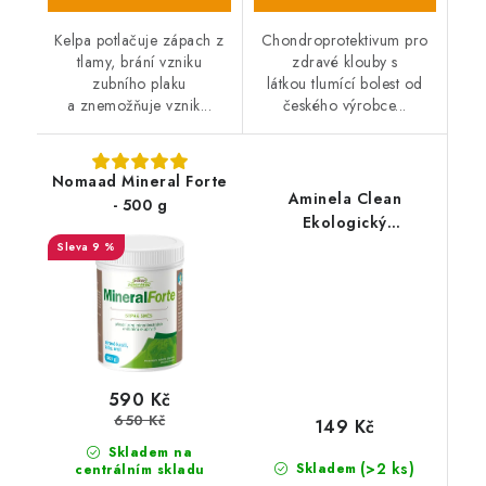
Kelpa potlačuje zápach z
Chondroprotektivum pro
tlamy, brání vzniku
zdravé klouby s
zubního plaku
látkou tlumící bolest od
a znemožňuje vznik...
českého výrobce...
Nomaad Mineral Forte
Aminela Clean
- 500 g
Ekologický
odstraňovač moči
9 %
500ml
590 Kč
650 Kč
149 Kč
Skladem na
(>2 ks)
Skladem
centrálním skladu