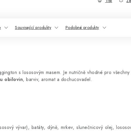
Tisk
Ze
e
Související produkty
Podobné produkty
ington s lososovým masem. Je nutričně vhodné pro všechny d
u obilovin
, barviv, aromat a dochucovadel.
vý vývar), batáty, dýně, mrkev, slunečnicový olej, lososový 