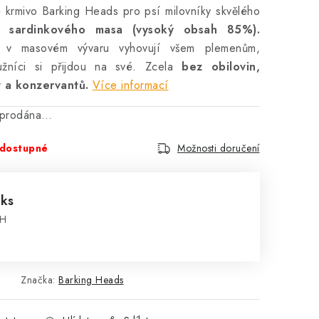
é krmivo Barking Heads pro psí milovníky skvělého
a sardinkového masa (vysoký obsah 85%).
 v masovém vývaru vyhovují všem plemenům,
užníci si přijdou na své. Zcela
bez obilovin,
v a konzervantů.
Více informací
vyprodána…
dostupné
Možnosti doručení
 ks
PH
:
Značka:
Barking Heads