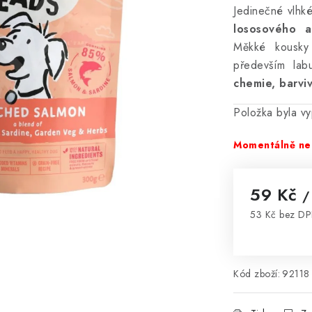
Jedinečné vlhk
lososového 
Měkké kousky
především lab
chemie, barvi
Položka byla 
Momentálně ne
59 Kč
/
53 Kč bez D
Měrná cena
Kód zboží:
92118