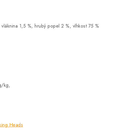
 vláknina 1,5 %, hrubý popel 2 %, vlhkost 75 %
g/kg,
king Heads