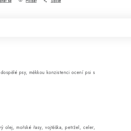
ptat se
Hlídat
Sdílet
ospělé psy, měkkou konzistenci ocení psi s
olej, mořské řasy, vojtěška, petržel, celer,