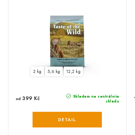
2 kg
5,6 kg
12,2 kg
Skladem na centrálním
399 Kč
od
skladu