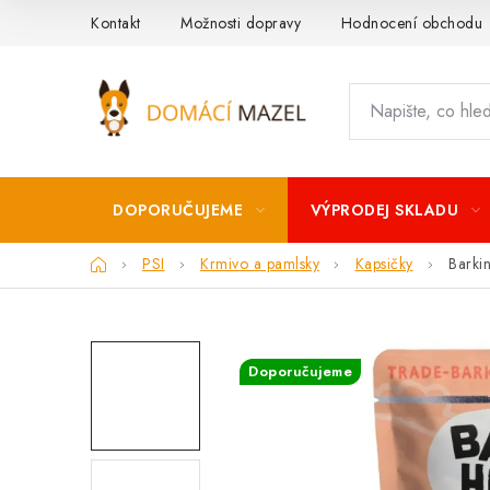
Přejít
Kontakt
Možnosti dopravy
Hodnocení obchodu
na
obsah
DOPORUČUJEME
VÝPRODEJ SKLADU
Domů
PSI
Krmivo a pamlsky
Kapsičky
Barki
Doporučujeme