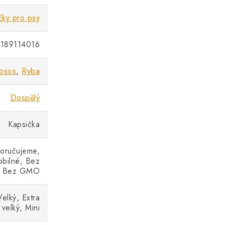
čky pro psy
189114016
osos
,
Ryba
Dospělý
Kapsička
oručujeme,
bilné, Bez
ů, Bez GMO
Velký, Extra
velký, Mini