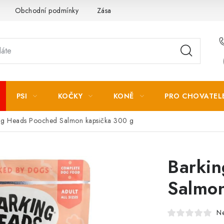
Obchodní podmínky
Zásady zpracování osobních údajů
PSI
KOČKY
KONĚ
PRO CHOVATEL
ng Heads Pooched Salmon kapsička 300 g
Barki
Salmon
N