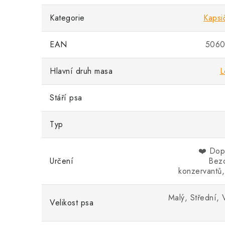
Kategorie
Kapsi
EAN
5060
Hlavní druh masa
L
Stáří psa
Typ
❤️ Dop
Určení
Bezo
konzervant
Malý, Střední, 
Velikost psa