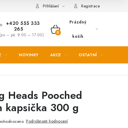
Věrnostní slevy
Přihlášení
Registrace
Prázdný
+420 555 333
265
NÁKUPNÍ
(po – pá: 9:00 – 17:00)
košík
KOŠÍK
E
NOVINKY
AKCE
OSTATNÍ
PETL
ng Heads Pooched
 kapsička 300 g
Podrobnosti hodnocení
eohodnoceno