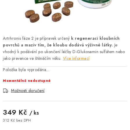
AKCE
OSTATNÍ
PETLOVER
Artrhronis fáze 2 je přípravek určený
k regeneraci kloubních
povrchů a maziv tím, že kloubu dodává výživné látky.
Je
HODNOCENÍ OBCHODU
vhodný k podávání po ukončení léčby D-Glukosamin sulfátem nebo
jako prevence ve štěněčím věku.
Více informací
DOPRAVA PO OSTRAVĚ, HLUČÍNĚ A OKOLÍ
Položka byla vyprodána…
Kontakt
Možnosti dopravy
Hodnocení obchodu
Momentálně nedostupné
Obchodní podmínky
Zásady zpracování osobních údajů
Možnosti doručení
Věrnostní slevy
349 Kč
/ ks
312 Kč bez DPH
Měrná cena: