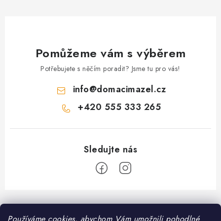
Pomůžeme vám s výběrem
Potřebujete s něčím poradit? Jsme tu pro vás!
info
@
domacimazel.cz
+420 555 333 265
Z
á
Informace pro vás
Používáme cookies, abychom Vám umožnili pohodlné