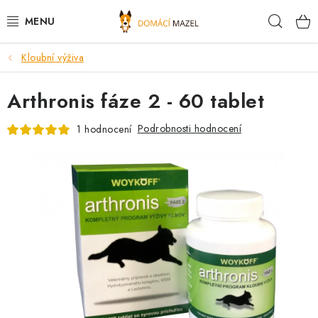
Přejít
Hleda
na
obsah
Kloubní výživa
DOPORUČUJEME
Arthronis fáze 2 - 60 tablet
VÝPRODEJ SKLADU
Podrobnosti hodnocení
1 hodnocení
PSI
KOČKY
KONĚ
PRO CHOVATELE
NOVINKY