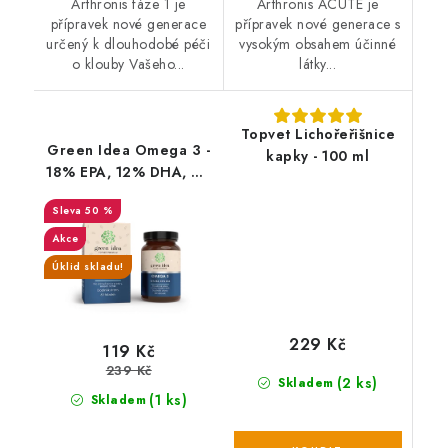
Arthronis fáze 1 je
Arthronis ACUTE je
přípravek nové generace
přípravek nové generace s
určený k dlouhodobé péči
vysokým obsahem účinné
o klouby Vašeho...
látky...
Topvet Lichořeřišnice
Green Idea Omega 3 -
kapky - 100 ml
18% EPA, 12% DHA, 60
gelových kapslí
50 %
Akce
Úklid skladu!
229 Kč
119 Kč
239 Kč
(2 ks)
Skladem
(1 ks)
Skladem